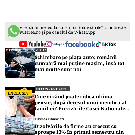
Vrei să fii mereu la curent cu toate știrile? Urmărește
Puterea.ro și pe canalul de WhatsApp
AUTO
Schimbare pe piața auto: românii
cumpără mai puține mașini, însă tot
mai multe sunt noi
NECONVENTIONAL
EXCLUSIV
Cine și când poate ridica ultima
pensie, după decesul unui membru al
familiei? Precizările Casei Naționale
de Pensii
Puterea Financiara
Dizolvările de firme au crescut cu
aproape 13% în primul semestru din