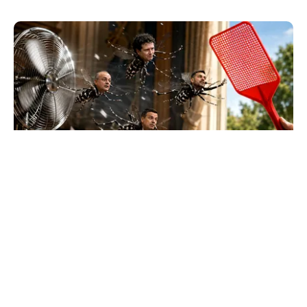
SĂNĂTATE
Supraviețuirea de acasă: țânțarul-tigru a
devenit vecinul nostru. Cum ne apărăm?
TOS
Politica Cookies
Protecția Datelor Personale
Despre Noi
Publicitate
Echipa