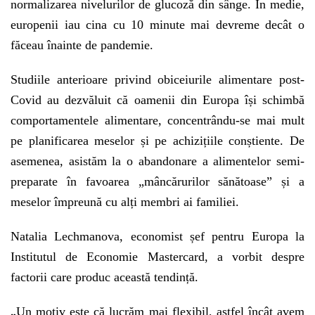
normalizarea nivelurilor de glucoză din sânge. În medie,
europenii iau cina cu 10 minute mai devreme decât o
făceau înainte de pandemie.
Studiile anterioare privind obiceiurile alimentare post-
Covid au dezvăluit că oamenii din Europa își schimbă
comportamentele alimentare, concentrându-se mai mult
pe planificarea meselor și pe achizițiile conștiente. De
asemenea, asistăm la o abandonare a alimentelor semi-
preparate în favoarea „mâncărurilor sănătoase” și a
meselor împreună cu alți membri ai familiei.
Natalia Lechmanova, economist șef pentru Europa la
Institutul de Economie Mastercard, a vorbit despre
factorii care produc această tendință.
„
Un motiv este că lucrăm mai flexibil, astfel încât avem