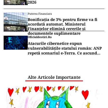
2026
Puterea Financiara
Bonificația de 3% pentru firme va fi
acordată automat. Ministerul
Finanțelor elimină cererile și
documentele suplimentare
Oficiuldestiri.ro
Atacurile cibernetice expun
vulnerabilitățile statului român: ANP
repetă scenariul e‑Terra. Ce ascund
comunicările oficiale și cine răspunde
pentru mentenanța IT a instituțiilor
publice
Alte Articole Importante