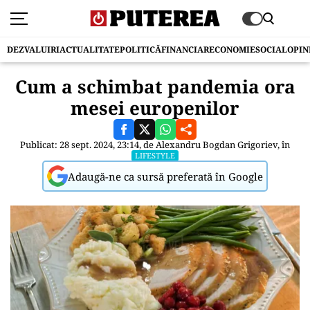
DEZVALUIRI
ACTUALITATE
POLITICĂ
FINANCIAR
ECONOMIE
SOCIAL
OPIN
Cum a schimbat pandemia ora
mesei europenilor
Publicat: 28 sept. 2024, 23:14, de
Alexandru Bogdan Grigoriev
, în
LIFESTYLE
Adaugă-ne ca sursă preferată în Google