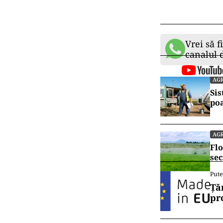
Vrei să f
canalul
AG
Sis
po
AG
Flo
sec
Pute
Ță
pr