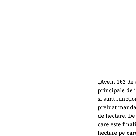
„Avem 162 de a
principale de 
şi sunt funcţi
preluat mandatu
de hectare. De
care este fina
hectare pe car