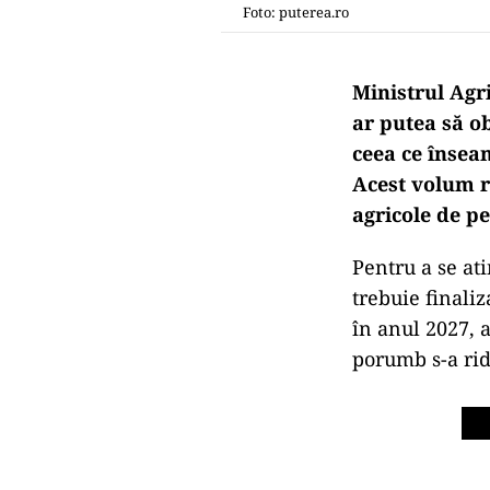
Foto: puterea.ro
Ministrul Agr
ar putea să o
ceea ce însea
Acest volum r
agricole de pe
Pentru a se at
trebuie finaliz
în anul 2027, 
porumb s-a ridi