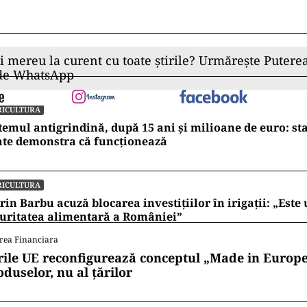
ii mereu la curent cu toate știrile? Urmărește Puterea
 de WhatsApp
RICULTURA
temul antigrindină, după 15 ani și milioane de euro: st
ate demonstra că funcționează
RICULTURA
rin Barbu acuză blocarea investițiilor în irigații: „Este 
uritatea alimentară a României”
rea Financiara
rile UE reconfigurează conceptul „Made in Europe
oduselor, nu al țărilor