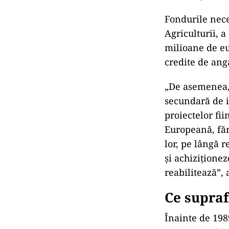
Fondurile nece
Agriculturii, 
milioane de eu
credite de ang
„De asemenea, 
secundară de i
proiectelor fii
Europeană, făr
lor, pe lângă r
şi achiziţione
reabilitează”,
Ce supraf
Înainte de 198