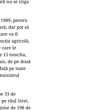
tă nu se iriga
e 1989, pentru
ară, dar pot să
are va fi
ucţia agricolă.
 care le
e 15 tone/ha,
an, de pe două
aţă pe toate
 ministrul
pe 33 de
pe râul Siret,
ngime de 198 de