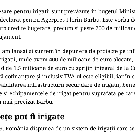
sare pentru irigații sunt prevăzute în bugetul Minis
a declarat pentru Agerpres Florin Barbu. Este vorba d
ro credite bugetare, precum și peste 200 de milioan
ajament.
am lansat şi suntem în depunere de proiecte pe inf
rigaţii, unde avem 400 de milioane de euro alocate,
nd de 1,5 milioane de euro cu sprijin integral de la 
ă cofinanţare şi inclusiv TVA-ul este eligibil, iar î
eabilitarea infrastructurii secundare de irigaţii, benef
ze şi echipamentele de irigat pentru suprafaţa pe car
 a mai precizat Barbu.
ețe pot fi irigate
9, România dispunea de un sistem de irigații care se