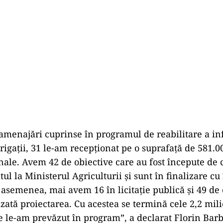
menajări cuprinse în programul de reabilitare a inf
irigaţii, 31 le-am recepţionat pe o suprafaţă de 581.0
onale. Avem 42 de obiective care au fost începute de
l la Ministerul Agriculturii şi sunt în finalizare cu
 asemenea, mai avem 16 în licitaţie publică şi 49 de 
lizată proiectarea. Cu acestea se termină cele 2,2 mil
e le-am prevăzut în program”, a declarat Florin Barb