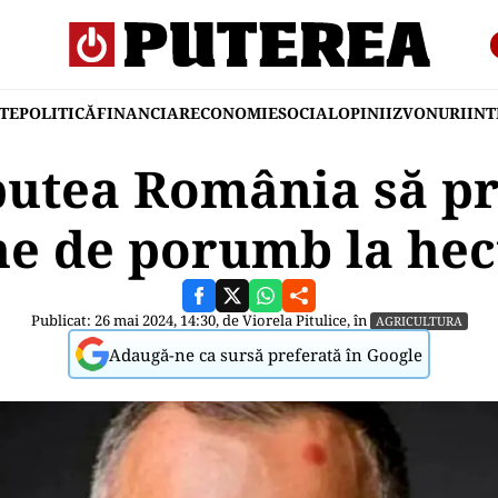
TE
POLITICĂ
FINANCIAR
ECONOMIE
SOCIAL
OPINII
ZVONURI
IN
utea România să p
ne de porumb la hec
Publicat: 26 mai 2024, 14:30, de
Viorela Pitulice
, în
AGRICULTURA
Adaugă-ne ca sursă preferată în Google