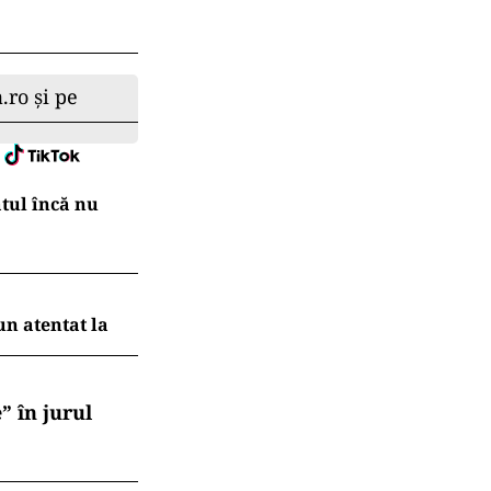
.ro și pe
atul încă nu
un atentat la
” în jurul