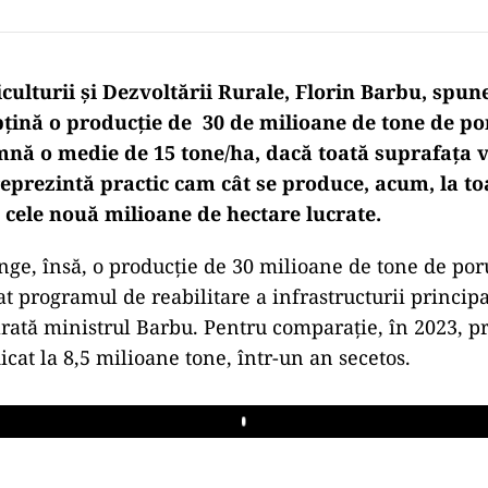
iculturii şi Dezvoltării Rurale, Florin Barbu, spu
bțină o producție de 30 de milioane de tone de p
mnă o medie de 15 tone/ha, dacă toată suprafața va
eprezintă practic cam cât se produce, acum, la toa
 cele nouă milioane de hectare lucrate.
inge, însă, o producție de 30 milioane de tone de po
at programul de reabilitare a infrastructurii principa
arată ministrul Barbu. Pentru comparație, în 2023, p
cat la 8,5 milioane tone, într-un an secetos.
Play