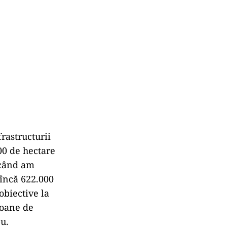
rastructurii
00 de hectare
 când am
 încă 622.000
obiective la
ioane de
u.