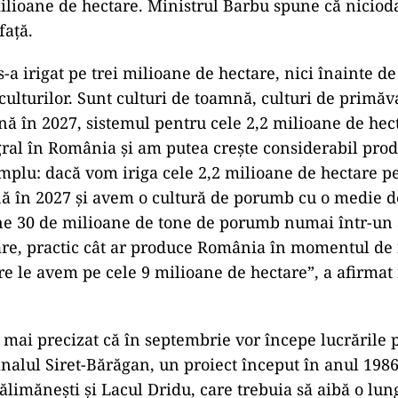
ilioane de hectare. Ministrul Barbu spune că nicioda
față.
-a irigat pe trei milioane de hectare, nici înainte d
 culturilor. Sunt culturi de toamnă, culturi de primăv
ână în 2027, sistemul pentru cele 2,2 milioane de hect
egral în România şi am putea creşte considerabil prod
plu: dacă vom iriga cele 2,2 milioane de hectare pe
ă în 2027 şi avem o cultură de porumb cu o medie d
ne 30 de milioane de tone de porumb numai într-un 
re, practic cât ar produce România în momentul de f
are le avem pe cele 9 milioane de hectare”, a afirmat
 mai precizat că în septembrie vor începe lucrările 
analul Siret-Bărăgan, un proiect început în anul 1986 
Călimăneşti şi Lacul Dridu, care trebuia să aibă o lu