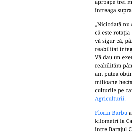
aproape trei m
întreaga supra
„Niciodată nu s
că este rotaţia
vă sigur că, p
reabilitat int
Vă dau un exem
reabilităm pân
am putea obţi
milioane hecta
culturile pe c
Agriculturii.
Florin Barbu
a
kilometri la C
între Barajul 