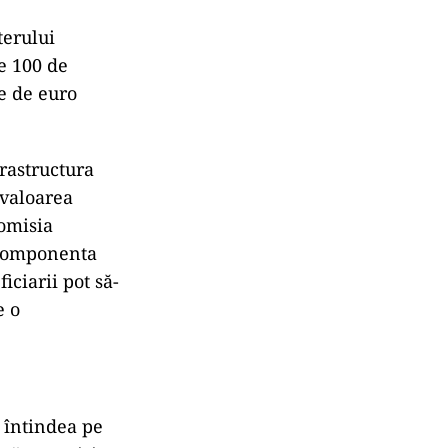
terului
e 100 de
e de euro
rastructura
 valoarea
Comisia
n componenta
iciarii pot să-
e o
 întindea pe