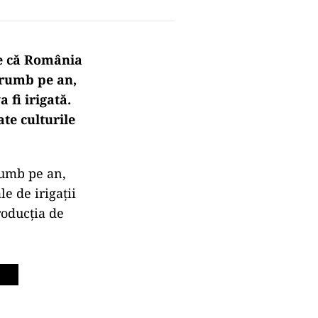
ne că România
orumb pe an,
 fi irigată.
te culturile
rumb pe an,
le de irigaţii
roducția de