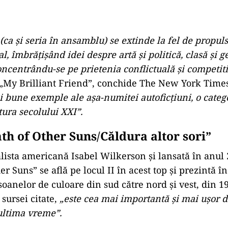
 (ca și seria în ansamblu) se extinde la fel de propuls
l, îmbrățișând idei despre artă și politică, clasă și ge
concentrându-se pe prietenia conflictuală și competit
 „My Brilliant Friend”, conchide The New York Times
ai bune exemple ale
așa-numitei autoficțiuni, o categ
tura secolului XXI”.
h of Other Suns/Căldura altor sori”
alista americană Isabel Wilkerson și lansată în anul 
r Suns” se află pe locul II în acest top și prezintă î
soanelor de culoare din sud către nord și vest, din 1
sursei citate,
„este cea mai importantă și mai ușor de
 ultima vreme”.