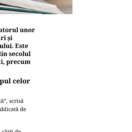
jutorul unor
ri și
ului. Este
in secolul
ți, precum
pul celor
ă”, scrisă
ublicată de
 cărți de