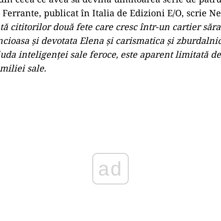
 Ferrante, publicat în Italia de Edizioni E/O, scrie 
tă cititorilor două fete care cresc într-un cartier săra
ncioasa și devotata Elena și carismatica și zburdalni
ciuda inteligenței sale feroce, este aparent limitată d
miliei sale.
Play