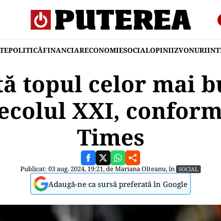
TE
POLITICĂ
FINANCIAR
ECONOMIE
SOCIAL
OPINII
ZVONURI
IN
ă topul celor mai b
secolul XXI, confo
Times
Publicat: 03 aug. 2024, 19:21, de
Mariana Olteanu
, în
SOCIAL
Adaugă-ne ca sursă preferată în Google