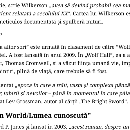
ie, scrie Wilkerson „
avea să devină probabil cea ma
ient relatată a secolului XX
”. Cartea lui Wilkerson e
eticulos documentată și spulberă mituri.
”
a altor sori” este urmată în clasament de către ”Wolf
l. A fost lansată în anul 2009. În „Wolf Hall”, ea a 
ic, Thomas Cromwell, și a văzut ființa umană vie, im
ntiri, plină de viață, care trebuie să fi fost.
zentat „
epoca în care a trăit, vasta și complexa pânz
r, iubirii și nevoilor – până în momentul în care păia
mat Lev Grossman, autor al cărții „The Bright Sword”.
n World/Lumea cunoscută”
 P. Jones și lansat în 2003, „
acest roman, despre un