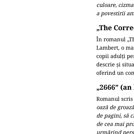
culoare, cizma
a povestirii a
„The Correc
În romanul „Th
Lambert, o mat
copii adulți pe
descrie și sit
oferind un con
„2666” (an
Romanul scris 
oază de groază 
de pagini, să 
de cea mai pro
urmărind perso