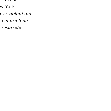
New York
c și violent din
ca ei prietenă
e resursele