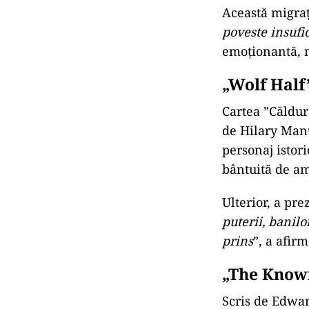
Această migraț
poveste insufic
emoționantă, m
„Wolf Half
Cartea ”Căldur
de Hilary Mante
personaj istor
bântuită de ami
Ulterior, a pre
puterii, banilo
prins
”, a afir
„The Know
Scris de Edward