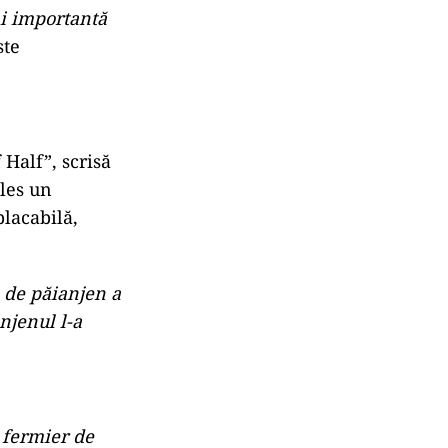
i importantă
ste
 Half”, scrisă
ales un
placabilă,
ă de păianjen a
njenul l-a
 fermier de