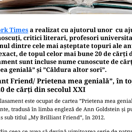
rk Times
a realizat cu ajutorul unor cu a
oscuți, critici literari, profesori universita
unul dintre cele mai așteptate topuri ale an
xact, de topul celor mai bune 20 de cărți d
sament sunt incluse nume cunoscute de căr
a genială” și ”Căldura altor sori”.
ant Friend/ Prietena mea genială”, în to
0 de cărți din secolul XXI
clasament este ocupat de cartea ”Prietena mea genial
nte, tradusă în limba engleză de Ann Goldstein și p
 sub titlul „My Brilliant Friend”, în 2012.
in ceea ce avea să devină uimitoarea serie de patru