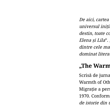
De aici, cartea
universul iniția
destin, toate 
Elena și Lila
”.
dintre cele m
dominat litera
„The Warmt
Scrisă de jurn
Warmth of Othe
Migrație a per
1970. Conform 
de istorie din