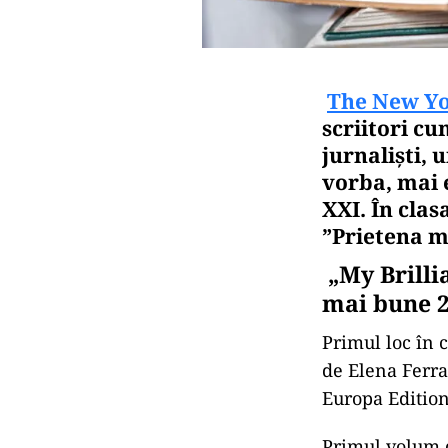
The New Yo
scriitori cun
jurnaliști, 
vorba, mai e
XXI. În cla
”Prietena me
„My Brilli
mai bune 2
Primul loc în 
de Elena Ferra
Europa Editions
Primul volum d