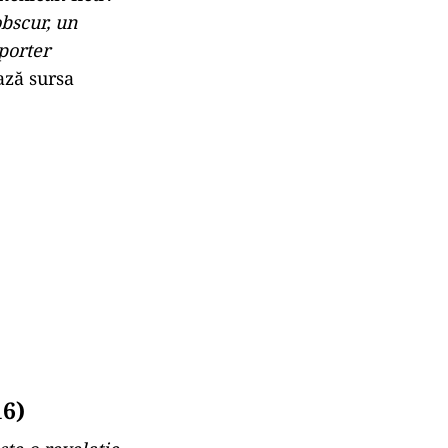
bscur, un
eporter
ază sursa
16)