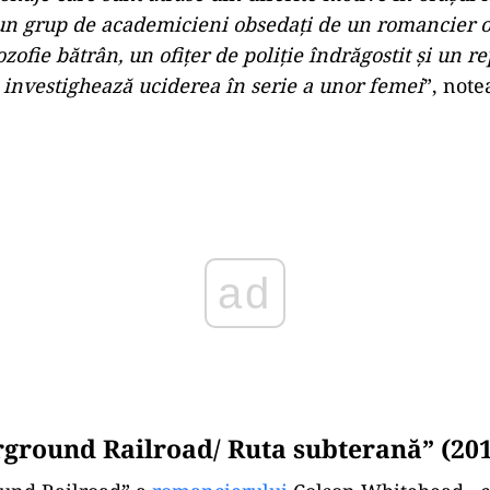
un grup de academicieni obsedați de un romancier o
ozofie bătrân, un ofițer de poliție îndrăgostit și un r
investighează uciderea în serie a unor femei
”, note
ad
ground Railroad/ Ruta subterană” (20