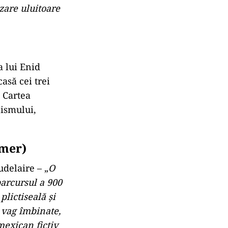
zare uluitoare
 lui Enid
asă cei trei
. Cartea
nismului,
mmer)
delaire – „
O
parcursul a 900
lictiseală și
 vag îmbinate,
mexican fictiv