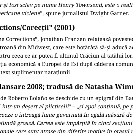
r și fost sclav pe nume Henry Townsend, este o reali
mericane viclene
”, spune jurnalistul Dwight Garner.
tions/Corecții” (2001)
e Corrections”, Jonathan Franzen relatează povestea
roană din Midwest, care este hotărâtă să-și aducă ac
ntru ceea ce ar putea fi ultimul Crăciun al tatălui lor
uația economică a Europei de Est după căderea comu
text suplimentar narațiunii
 lansare 2008; tradusă de Natasha Wi
de Roberto Bolaño se deschide cu un epigraf din Bau
într-un deșert al plictiselii
” – „
și apoi continuă, pe 
creeze o întreagă lume guvernată în egală măsură de p
fundă groază. Cartea este împărțită în cinci secțiuni
naje care sunt atrase din diferite motive în orașul 