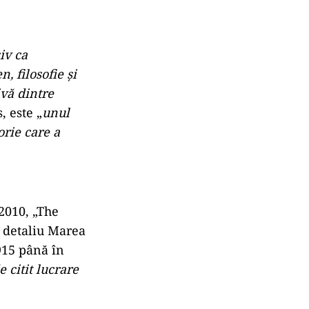
iv ca
n, filosofie și
ivă dintre
, este „
unul
orie care a
2010, „The
n detaliu Marea
915 până în
 citit lucrare