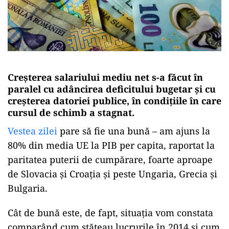
Creșterea salariului mediu net s-a făcut în
paralel cu adâncirea deficitului bugetar și cu
creșterea datoriei publice, în condițiile în care
cursul de schimb a stagnat.
Vestea zilei
pare să fie una bună – am ajuns la
80% din media UE la PIB per capita, raportat la
paritatea puterii de cumpărare, foarte aproape
de Slovacia și Croația și peste Ungaria, Grecia și
Bulgaria.
Cât de bună este, de fapt, situația vom constata
comparând cum stăteau lucrurile în 2014 și cum