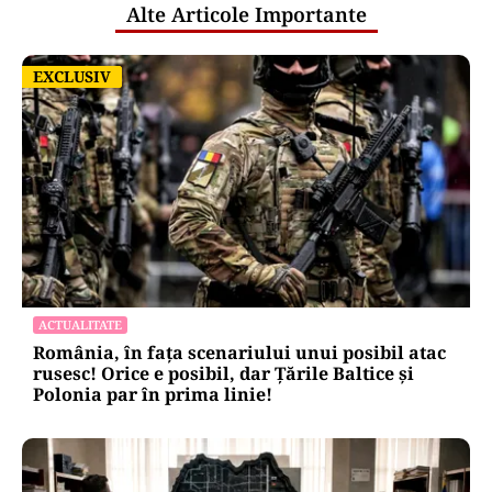
Alte Articole Importante
EXCLUSIV
EXCLUSIV
ACTUALITATE
România, în fața scenariului unui posibil atac
rusesc! Orice e posibil, dar Țările Baltice și
Polonia par în prima linie!