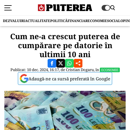
DEZVALUIRI
ACTUALITATE
POLITICĂ
FINANCIAR
ECONOMIE
SOCIAL
OPIN
Cum ne-a crescut puterea de
cumpărare pe datorie în
ultimii 10 ani
Publicat: 10 dec. 2024, 16:17, de
Cristian Dogaru
, în
ECONOMIE
Adaugă-ne ca sursă preferată în Google