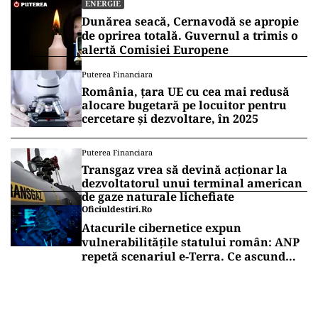
ENERGIE
Dunărea seacă, Cernavodă se apropie
de oprirea totală. Guvernul a trimis o
alertă Comisiei Europene
Puterea Financiara
România, țara UE cu cea mai redusă
alocare bugetară pe locuitor pentru
cercetare și dezvoltare, în 2025
Puterea Financiara
Transgaz vrea să devină acționar la
dezvoltatorul unui terminal american
de gaze naturale lichefiate
Oficiuldestiri.ro
Atacurile cibernetice expun
vulnerabilitățile statului român: ANP
repetă scenariul e‑Terra. Ce ascund
comunicările oficiale și cine răspunde
pentru mentenanța IT a instituțiilor
publice