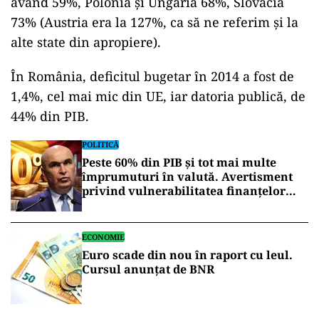
având 59%, Polonia și Ungaria 68%, Slovacia
73% (Austria era la 127%, ca să ne referim și la
alte state din apropiere).
În România, deficitul bugetar în 2014 a fost de
1,4%, cel mai mic din UE, iar datoria publică, de
44% din PIB.
POLITICĂ
Peste 60% din PIB și tot mai multe
împrumuturi în valută. Avertisment
privind vulnerabilitatea finanțelor
României
ECONOMIE
Euro scade din nou în raport cu leul.
Cursul anunțat de BNR