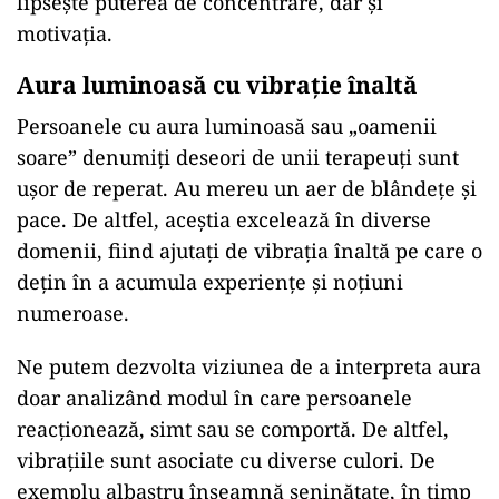
lipsește puterea de concentrare, dar și
motivația.
Aura luminoasă cu vibrație înaltă
Persoanele cu aura luminoasă sau „oamenii
soare” denumiți deseori de unii terapeuți sunt
ușor de reperat. Au mereu un aer de blândețe și
pace. De altfel, aceștia excelează în diverse
domenii, fiind ajutați de vibrația înaltă pe care o
dețin în a acumula experiențe și noțiuni
numeroase.
Ne putem dezvolta viziunea de a interpreta aura
doar analizând modul în care persoanele
reacționează, simt sau se comportă. De altfel,
vibrațiile sunt asociate cu diverse culori. De
exemplu albastru înseamnă seninătate, în timp