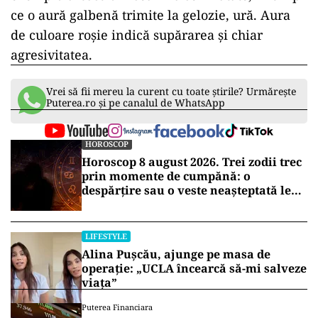
ce o aură galbenă trimite la gelozie, ură. Aura
de culoare roșie indică supărarea și chiar
agresivitatea.
Vrei să fii mereu la curent cu toate știrile? Urmărește
Puterea.ro și pe canalul de WhatsApp
HOROSCOP
Horoscop 8 august 2026. Trei zodii trec
prin momente de cumpănă: o
despărțire sau o veste neașteptată le
schimbă planurile
LIFESTYLE
Alina Pușcău, ajunge pe masa de
operație: „UCLA încearcă să-mi salveze
viața”
Puterea Financiara