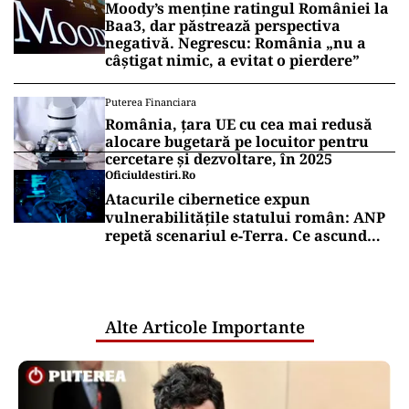
Moody’s menține ratingul României la
Baa3, dar păstrează perspectiva
negativă. Negrescu: România „nu a
câștigat nimic, a evitat o pierdere”
Puterea Financiara
România, țara UE cu cea mai redusă
alocare bugetară pe locuitor pentru
cercetare și dezvoltare, în 2025
Oficiuldestiri.ro
Atacurile cibernetice expun
vulnerabilitățile statului român: ANP
repetă scenariul e‑Terra. Ce ascund
comunicările oficiale și cine răspunde
pentru mentenanța IT a instituțiilor
publice
Alte Articole Importante