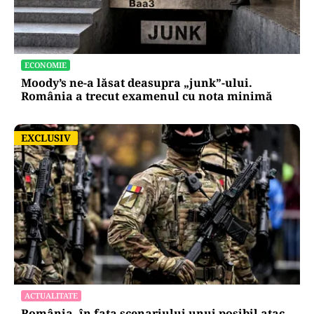
ECONOMIE
Moody’s ne-a lăsat deasupra „junk”-ului.
România a trecut examenul cu nota minimă
EXCLUSIV
EXCLUSIV
ACTUALITATE
România, în fața scenariului unui posibil atac