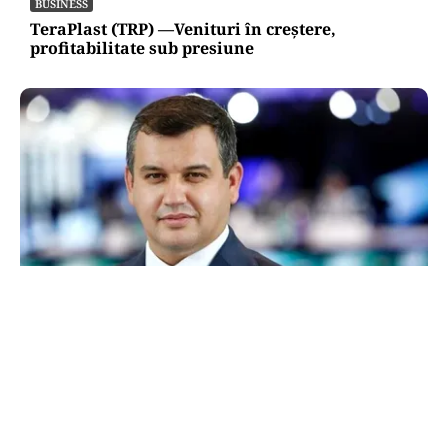
BUSINESS
TeraPlast (TRP) —Venituri în creștere,
profitabilitate sub presiune
POLITICĂ
Eugen Tomac cere comasarea a peste 1.500 de
primării și reorganizarea județelor: „Nu mai
putem funcționa”