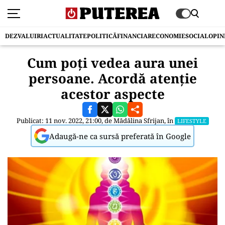
DEZVALUIRI
ACTUALITATE
POLITICĂ
FINANCIAR
ECONOMIE
SOCIAL
OPIN
Cum poți vedea aura unei
persoane. Acordă atenție
acestor aspecte
Publicat: 11 nov. 2022, 21:00, de
Mădălina Sfrijan
, în
LIFESTYLE
Adaugă-ne ca sursă preferată în Google