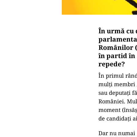
În urmă cu d
parlamentar
Românilor (
în partid în
repede?
În primul rând
mulți membri A
sau deputați fă
României. Mulț
moment (însăși
de candidați ai
Dar nu numai d