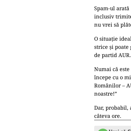
Spam-ul arată 
inclusiv trimit
nu vrei să plăt
O situație ide
strice și poat
de partid AUR.
Numai că este 
începe cu o mi
Românilor – AU
noastre!”
Dar, probabil,
câteva ore.