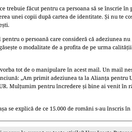
ce trebuie făcut pentru ca persoana să se înscrie în 
erea unei copii după cartea de identitate. Și nu te c
ești.
al pentru o persoană care consideră că adeziunea nu 
e găsește o modalitate de a profita de pe urma calită
vorba tot de o manipulare în acest mail. Un mail nes
nciună: „Am primit adeziunea ta la Alianța pentru 
R. Mulțumim pentru încredere și bine ai venit în r
 așa se explică de ce 15.000 de români s-au înscris î