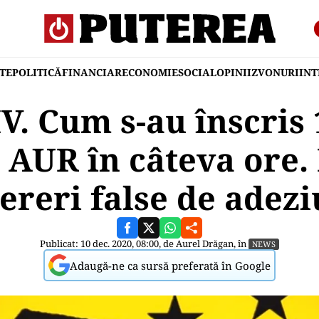
TE
POLITICĂ
FINANCIAR
ECONOMIE
SOCIAL
OPINII
ZVONURI
IN
. Cum s-au înscris 
 AUR în câteva ore.
cereri false de adez
Publicat: 10 dec. 2020, 08:00, de
Aurel Drăgan
, în
NEWS
Adaugă-ne ca sursă preferată în Google