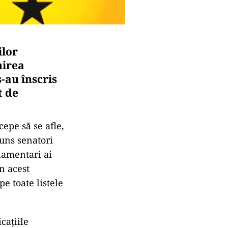
ilor
nirea
-au înscris
t de
epe să se afle,
juns senatori
rlamentari ai
n acest
e toate listele
cațiile