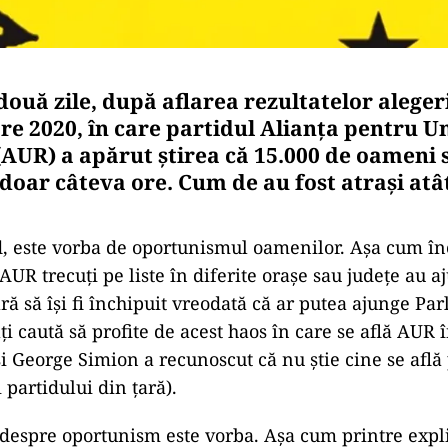
ouă zile, după aflarea rezultatelor aleger
e 2020, în care partidul Alianța pentru U
AUR) a apărut știrea că 15.000 de oameni s
 doar câteva ore. Cum de au fost atrași atâ
, este vorba de oportunismul oamenilor. Așa cum înc
UR trecuți pe liste în diferite orașe sau județe au a
ră să își fi închipuit vreodată că ar putea ajunge Pa
i caută să profite de acest haos în care se află AUR î
 George Simion a recunoscut că nu știe cine se află p
 partidului din țară).
espre oportunism este vorba. Așa cum printre expli