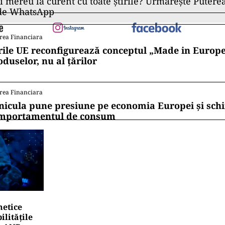
ii mereu la curent cu toate știrile? Urmărește Puterea
 de WhatsApp
rea Financiara
rile UE reconfigurează conceptul „Made in Europe
oduselor, nu al țărilor
rea Financiara
nicula pune presiune pe economia Europei și sc
mportamentul de consum
netice
litățile