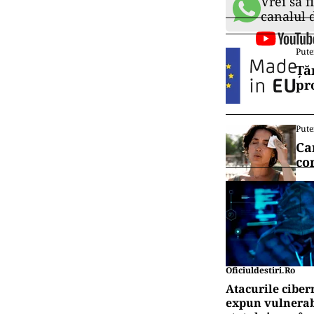
Vrei să f
canalul
Pute
Ță
pr
Pute
Ca
co
Oficiuldestiri.ro
Atacurile ciber
expun vulnerabi