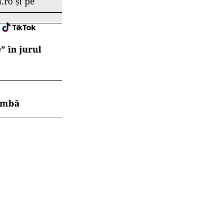
.ro și pe
” în jurul
himbă