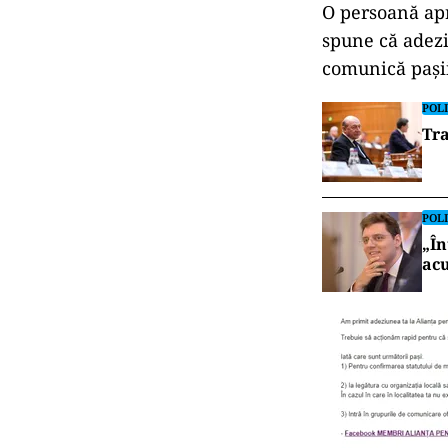
O persoană apr
spune că adeziu
comunică pașii
POLI
Tra
POLI
„În
acu