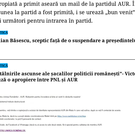
opiată a primit aseară un mail de la partidul AUR. Î
nea la partid a fost primită, i se urează „bun venit” 
 următori pentru intrarea în partid.
TICĂ
ian Băsescu, sceptic față de o suspendare a președinte
TICĂ
tâlnirile ascunse ale șacalilor politicii românești”- Vic
ză o apropiere între PNL și AUR