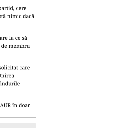
partid, cere
ostă nimic dacă
are la ce să
ții de membru
olicitat care
Unirea
ândurile
n AUR în doar