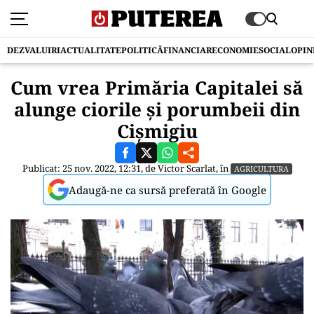
DEZVALUIRI
ACTUALITATE
POLITICĂ
FINANCIAR
ECONOMIE
SOCIAL
OPIN
Cum vrea Primăria Capitalei să
alunge ciorile și porumbeii din
Cișmigiu
Publicat: 25 nov. 2022, 12:31, de
Victor Scarlat
, în
AGRICULTURA
Adaugă-ne ca sursă preferată în Google