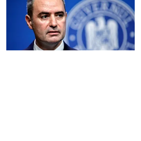
FINANȚE
Alexandru Nazare, optimist după ce România a
evitat la limită retrogradarea la „junk”.
Ministrul anunță creștere economică de peste
2% în 2027
TOS
Politica Cookies
Protecția Datelor Personale
Despre Noi
Publicitate
Echipa
© 2026, toate drepturile rezervate puterea.ro