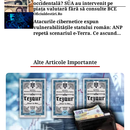
occidentală? SUA au intervenit pe
piața valutară fără să consulte BCE
Oficiuldestiri.ro
Atacurile cibernetice expun
vulnerabilitățile statului român: ANP
repetă scenariul e‑Terra. Ce ascund
comunicările oficiale și cine răspunde
pentru mentenanța IT a instituțiilor
publice
Alte Articole Importante