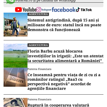
Puterea.ro și pe canalul de WhatsApp
AGRICULTURA
Sistemul antigrindină, după 15 ani și
milioane de euro: statul încă nu poate
demonstra că funcționează
AGRICULTURA
Florin Barbu acuză blocarea
investițiilor în irigații: „Este un atentat
la securitatea alimentară a României”
Puterea Financiara
Ce înseamnă pentru viața de zi cu zi a
românilor ratingul „Baa3 cu
perspectivă negativă” acordat de
agențiile financiare
Puterea Financiara
Ruptură în cooperarea valutară