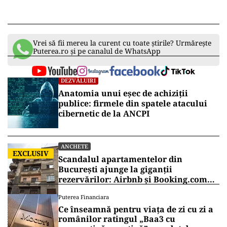
Vrei să fii mereu la curent cu toate știrile? Urmărește
Puterea.ro și pe canalul de WhatsApp
DEZVĂLUIRI
Anatomia unui eșec de achiziții
publice: firmele din spatele atacului
cibernetic de la ANCPI
ANCHETE
EXCLUSIV
Scandalul apartamentelor din
București ajunge la giganții
rezervărilor: Airbnb și Booking.com
anunță măsuri și cer respectarea legii
Puterea Financiara
Ce înseamnă pentru viața de zi cu zi a
românilor ratingul „Baa3 cu