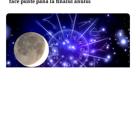
face punte până la finalul anului
HOROSCOP
Horoscop 9 august 2026. Capricornii primesc o
veste neașteptată, Scorpionii deschid un capitol
sentimental
TOS
Politica Cookies
Protecția Datelor Personale