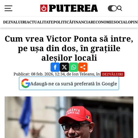
DEZVALUIRI
ACTUALITATE
POLITICĂ
FINANCIAR
ECONOMIE
SOCIAL
OPIN
Cum vrea Victor Ponta să intre,
pe ușa din dos, în grațiile
aleșilor locali
Publicat: 08 feb. 2026, 12:34, de
Ion Teleanu
, în
DEZVĂLUIRI
Adaugă-ne ca sursă preferată în Google