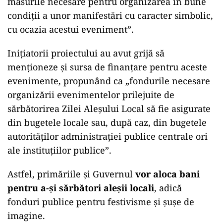
măsurile necesare pentru organizarea în bune
condiții a unor manifestări cu caracter simbolic,
cu ocazia acestui eveniment”.
Inițiatorii proiectului au avut grijă să
menționeze și sursa de finanțare pentru aceste
evenimente, propunând ca „fondurile necesare
organizării evenimentelor prilejuite de
sărbătorirea Zilei Aleșului Local să fie asigurate
din bugetele locale sau, după caz, din bugetele
autorităților administrației publice centrale ori
ale instituțiilor publice”.
Astfel, primăriile și Guvernul
vor aloca bani
pentru a-și sărbători aleșii locali
, adică
fonduri publice pentru festivisme și șușe de
imagine.