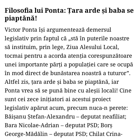
Filosofia lui Ponta: Țara arde și baba se
piaptănă!
Victor Ponta își argumentează demersul
legislativ prin faptul că „stă în puterile noastre
să instituim, prin lege, Ziua Alesului Local,
tocmai pentru a acorda atenţia corespunzătoare
unei importante părţi a populaţiei care se ocupă
în mod direct de bunăstarea noastră a tuturor”.
Altfel zis, țara arde și baba se piaptănă, iar
Ponta vrea să se pună bine cu aleșii locali! Cine
sunt cei zece inițiatori ai acestui proiect
legislativ apărut acum, precum nuca-n perete:
Băişanu Ştefan-Alexandru – deputat neafiliat;
Bara Nicolae-Adrian – deputat PSD; Borş
George-Mădălin – deputat PSD; Chilat Crina-