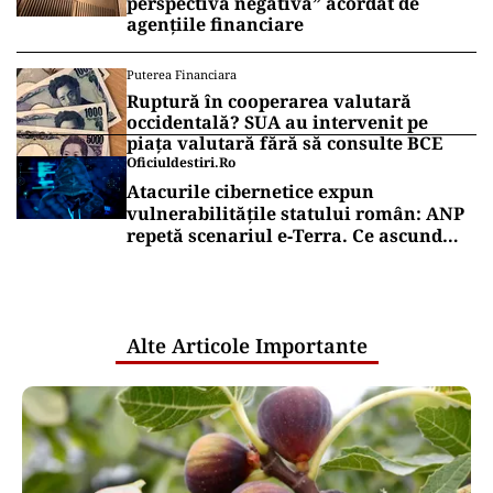
perspectivă negativă” acordat de
agențiile financiare
Puterea Financiara
Ruptură în cooperarea valutară
occidentală? SUA au intervenit pe
piața valutară fără să consulte BCE
Oficiuldestiri.ro
Atacurile cibernetice expun
vulnerabilitățile statului român: ANP
repetă scenariul e‑Terra. Ce ascund
comunicările oficiale și cine răspunde
pentru mentenanța IT a instituțiilor
publice
Alte Articole Importante