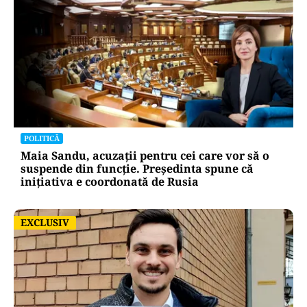
POLITICĂ
Maia Sandu, acuzații pentru cei care vor să o
suspende din funcție. Președinta spune că
inițiativa e coordonată de Rusia
EXCLUSIV
EXCLUSIV