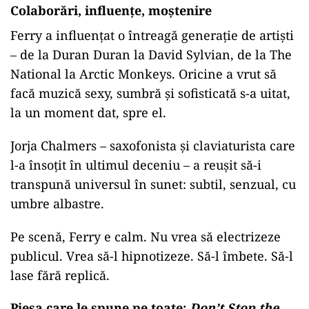
Colaborări, influențe, moștenire
Ferry a influențat o întreagă generație de artiști
– de la Duran Duran la David Sylvian, de la The
National la Arctic Monkeys. Oricine a vrut să
facă muzică sexy, sumbră și sofisticată s-a uitat,
la un moment dat, spre el.
Jorja Chalmers – saxofonista și claviaturista care
l-a însoțit în ultimul deceniu – a reușit să-i
transpună universul în sunet: subtil, senzual, cu
umbre albastre.
Pe scenă, Ferry e calm. Nu vrea să electrizeze
publicul. Vrea să-l hipnotizeze. Să-l îmbete. Să-l
lase fără replică.
Piesa care le spune pe toate:
Don’t Stop the