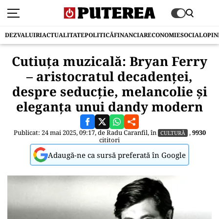
DEZVALUIRI
ACTUALITATE
POLITICĂ
FINANCIAR
ECONOMIE
SOCIAL
OPIN
Cutiuța muzicală: Bryan Ferry
– aristocratul decadenței,
despre seducție, melancolie și
eleganța unui dandy modern
Publicat: 24 mai 2025, 09:17, de
Radu Caranfil
, în
,
9930
CULTURĂ
cititori
Adaugă-ne ca sursă preferată în Google