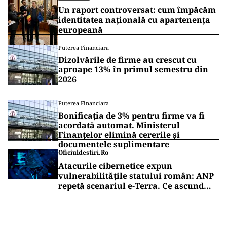
Un raport controversat: cum împăcăm
identitatea națională cu apartenența
europeană
Puterea Financiara
Dizolvările de firme au crescut cu
aproape 13% în primul semestru din
2026
Puterea Financiara
Bonificația de 3% pentru firme va fi
acordată automat. Ministerul
Finanțelor elimină cererile și
documentele suplimentare
Oficiuldestiri.ro
Atacurile cibernetice expun
vulnerabilitățile statului român: ANP
repetă scenariul e‑Terra. Ce ascund
comunicările oficiale și cine răspunde
pentru mentenanța IT a instituțiilor
publice