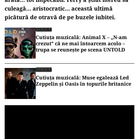
culeagă… aristocratic… această ultimă
picătură de otravă de pe buzele iubitei.
CULTURĂ
Cutiuța muzicală: Animal X – „N-am
crezut” că ne mai întoarcem acolo –
trupa se reunește pe scena UNTOLD
CULTURĂ
Cutiuța muzicală: Muse egalează Led
Zeppelin și Oasis în topurile britanice