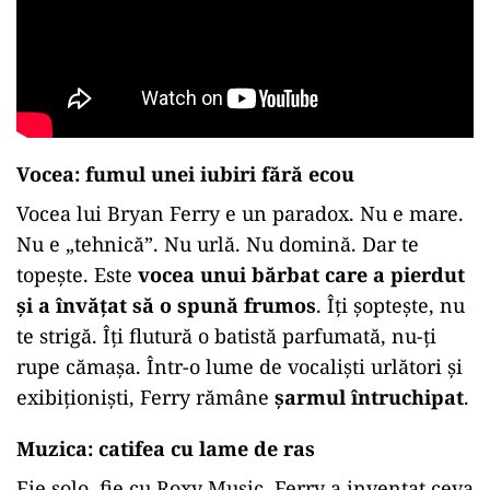
Vocea: fumul unei iubiri fără ecou
Vocea lui Bryan Ferry e un paradox. Nu e mare.
Nu e „tehnică”. Nu urlă. Nu domină. Dar te
topește. Este
vocea unui bărbat care a pierdut
și a învățat să o spună frumos
. Îți șoptește, nu
te strigă. Îți flutură o batistă parfumată, nu-ți
rupe cămașa. Într-o lume de vocaliști urlători și
exibiționiști, Ferry rămâne
șarmul întruchipat
.
Muzica: catifea cu lame de ras
Fie solo, fie cu Roxy Music, Ferry a inventat ceva