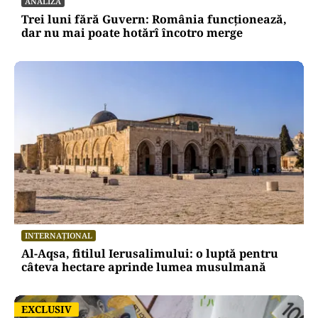
ANALIZĂ
Trei luni fără Guvern: România funcționează,
dar nu mai poate hotărî încotro merge
INTERNAȚIONAL
Al-Aqsa, fitilul Ierusalimului: o luptă pentru
câteva hectare aprinde lumea musulmană
EXCLUSIV
EXCLUSIV