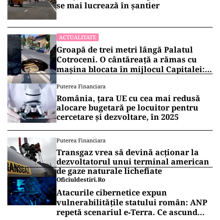
se mai lucrează în șantier
ACTUALITATE
Groapă de trei metri lângă Palatul
Cotroceni. O cântăreață a rămas cu
mașina blocata în mijlocul Capitalei:
„Am căzut în groapa asta”
Puterea Financiara
România, țara UE cu cea mai redusă
alocare bugetară pe locuitor pentru
cercetare și dezvoltare, în 2025
Puterea Financiara
Transgaz vrea să devină acționar la
dezvoltatorul unui terminal american
de gaze naturale lichefiate
Oficiuldestiri.ro
Atacurile cibernetice expun
vulnerabilitățile statului român: ANP
repetă scenariul e‑Terra. Ce ascund