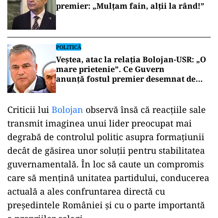
premier: „Mulțam fain, alții la rând!”
POLITICĂ
Veștea, atac la relația Bolojan-USR: „O
mare prietenie”. Ce Guvern
anunță fostul premier desemnat de
Nicușor Dan
Criticii lui
Bolojan
observă însă că reacțiile sale
transmit imaginea unui lider preocupat mai
degrabă de controlul politic asupra formațiunii
decât de găsirea unor soluții pentru stabilitatea
guvernamentală. În loc să caute un compromis
care să mențină unitatea partidului, conducerea
actuală a ales confruntarea directă cu
președintele României și cu o parte importantă