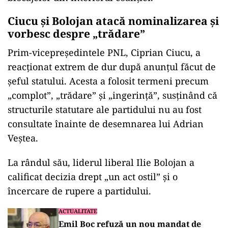
Ciucu și Bolojan atacă nominalizarea și
vorbesc despre „trădare”
Prim-vicepreședintele PNL, Ciprian Ciucu, a
reacționat extrem de dur după anunțul făcut de
șeful statului. Acesta a folosit termeni precum
„complot”, „trădare” și „ingerință”, susținând că
structurile statutare ale partidului nu au fost
consultate înainte de desemnarea lui Adrian
Veștea.
La rândul său, liderul liberal Ilie Bolojan a
calificat decizia drept „un act ostil” și o
încercare de rupere a partidului.
ACTUALITATE
Emil Boc refuză un nou mandat de