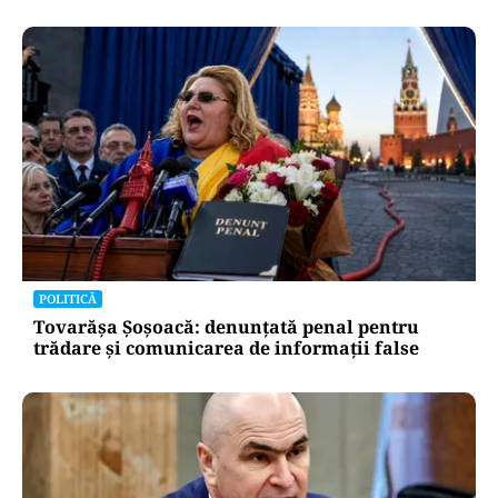
POLITICĂ
Tovarășa Șoșoacă: denunțată penal pentru
trădare și comunicarea de informații false