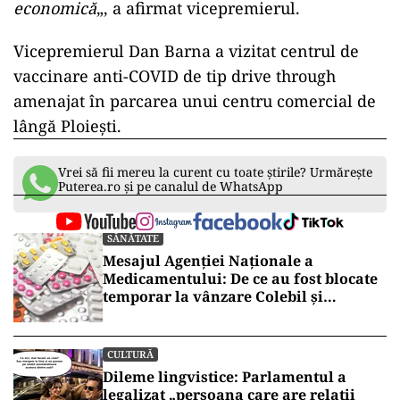
economică
„, a afirmat vicepremierul.
Vicepremierul Dan Barna a vizitat centrul de
vaccinare anti-COVID de tip drive through
amenajat în parcarea unui centru comercial de
lângă Ploieşti.
Vrei să fii mereu la curent cu toate știrile? Urmărește
Puterea.ro și pe canalul de WhatsApp
SĂNĂTATE
Mesajul Agenției Naționale a
Medicamentului: De ce au fost blocate
temporar la vânzare Colebil și
Panzcebil
CULTURĂ
Dileme lingvistice: Parlamentul a
legalizat „persoana care are relații