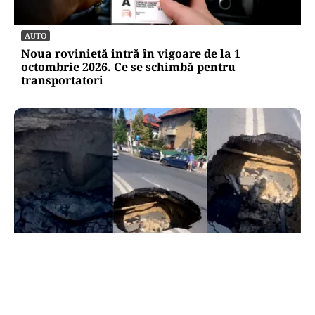
AUTO
Noua rovinietă intră în vigoare de la 1
octombrie 2026. Ce se schimbă pentru
transportatori
ACTUALITATE
Groapă de trei metri lângă Palatul Cotroceni. O
cântăreață a rămas cu mașina blocata în