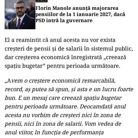
SOCIAL
Florin Manole anunță majorarea
pensiilor de la 1 ianuarie 2027, dacă
PSD intră la guvernare
El a reamintit că anul acesta nu vor exista
creşteri de pensii şi de salarii în sistemul public,
dar creşterea economică înregistrată „creează
spaţiu bugetar” pentru perioada următoare.
„A
vem o creştere economică remarcabilă,
record, aş putea să spun, şi asta e un lucru foarte
bun. E un mesaj care creează spaţiu bugetar
pentru perioada următoare. Deocamdată anul
acesta nu vorbim de creşteri nici în zona de
pensii, nici în zona de salarii. Vom vedea de
anul viitor, în funcţia de performanţa