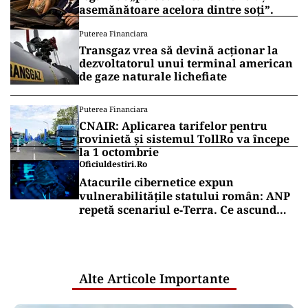
asemănătoare acelora dintre soți”.
Puterea Financiara
Transgaz vrea să devină acționar la
dezvoltatorul unui terminal american
de gaze naturale lichefiate
Puterea Financiara
CNAIR: Aplicarea tarifelor pentru
rovinietă și sistemul TollRo va începe
la 1 octombrie
Oficiuldestiri.ro
Atacurile cibernetice expun
vulnerabilitățile statului român: ANP
repetă scenariul e‑Terra. Ce ascund
comunicările oficiale și cine răspunde
pentru mentenanța IT a instituțiilor
publice
Alte Articole Importante