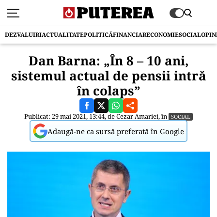
DEZVALUIRI
ACTUALITATE
POLITICĂ
FINANCIAR
ECONOMIE
SOCIAL
OPIN
Dan Barna: „În 8 – 10 ani,
sistemul actual de pensii intră
în colaps”
Publicat: 29 mai 2021, 13:44, de
Cezar Amariei
, în
SOCIAL
Adaugă-ne ca sursă preferată în Google