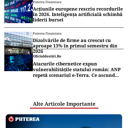
Puterea Financiara
Acțiunile europene rescriu recordurile
în 2026. Inteligența artificială schimbă
liderii bursei
Puterea Financiara
Dizolvările de firme au crescut cu
aproape 13% în primul semestru din
2026
Oficiuldestiri.ro
Atacurile cibernetice expun
vulnerabilitățile statului român: ANP
repetă scenariul e‑Terra. Ce ascund
comunicările oficiale și cine răspunde
pentru mentenanța IT a instituțiilor
publice
Alte Articole Importante