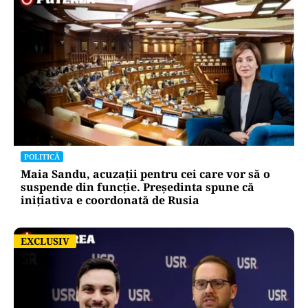
POLITICĂ
Maia Sandu, acuzații pentru cei care vor să o
suspende din funcție. Președinta spune că
inițiativa e coordonată de Rusia
EXCLUSIV
EXCLUSIV