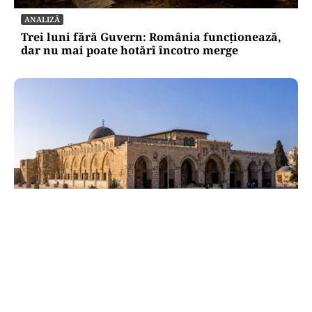
ANALIZĂ
Trei luni fără Guvern: România funcționează,
dar nu mai poate hotărî încotro merge
INTERNAȚIONAL
Al-Aqsa, fitilul Ierusalimului: o luptă pentru
câteva hectare aprinde lumea musulmană