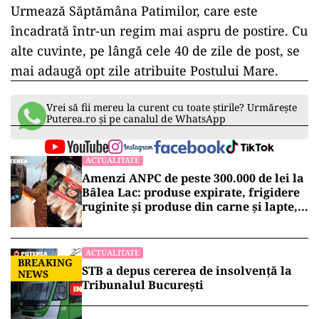
Urmează Săptămâna Patimilor, care este
încadrată într-un regim mai aspru de postire. Cu
alte cuvinte, pe lângă cele 40 de zile de post, se
mai adaugă opt zile atribuite Postului Mare.
Vrei să fii mereu la curent cu toate știrile? Urmărește
Puterea.ro și pe canalul de WhatsApp
ACTUALITATE
Amenzi ANPC de peste 300.000 de lei la
Bâlea Lac: produse expirate, frigidere
ruginite și produse din carne și lapte,
lăsate la soare
ACTUALITATE
BREAKING
STB a depus cererea de insolvență la
NEWS
Tribunalul București