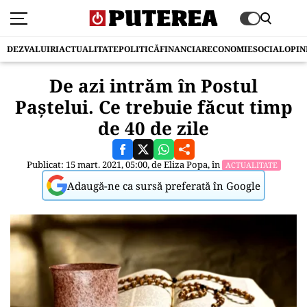
DEZVALUIRI
ACTUALITATE
POLITICĂ
FINANCIAR
ECONOMIE
SOCIAL
OPIN
De azi intrăm în Postul
Paștelui. Ce trebuie făcut timp
de 40 de zile
Publicat: 15 mart. 2021, 05:00, de
Eliza Popa
, în
ACTUALITATE
Adaugă-ne ca sursă preferată în Google