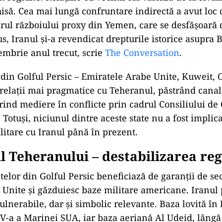
isă. Cea mai lungă confruntare indirectă a avut loc 
drul războiului proxy din Yemen, care se desfășoară 
us, Iranul și-a revendicat drepturile istorice asupra 
cembrie anul trecut, scrie
The Conversation
.
r din Golful Persic – Emiratele Arabe Unite, Kuweit,
relații mai pragmatice cu Teheranul, păstrând cana
erind mediere în conflicte prin cadrul Consiliului de
 Totuși, niciunul dintre aceste state nu a fost implica
litare cu Iranul până în prezent.
l Teheranului – destabilizarea reg
telor din Golful Persic beneficiază de garanții de se
r Unite și găzduiesc baze militare americane. Iranul
vulnerabile, dar și simbolic relevante. Baza lovită în
a V-a a Marinei SUA, iar baza aeriană Al Udeid, lâng