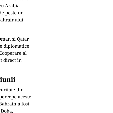
cu Arabia
de peste un
Bahrainului
 Oman și Qatar
le diplomatice
 Cooperare al
t direct în
iunii
curitate din
 percepe aceste
 Bahrain a fost
ă Doha,