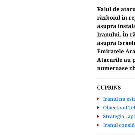
Valul de atacu
războiul în re
asupra instala
Iranului. În 
asupra Israelu
Emiratele Ara
Atacurile au 
numeroase zbo
CUPRINS
Iranul nu est
Obiectivul Te
Strategia „ap
Iranul consid