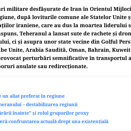
ri militare desfășurate de Iran în Orientul Mijloc
giune, după loviturile comune ale Statelor Unite ș
țiilor iraniene, care au dus la moartea liderului
răspuns, Teheranul a lansat sute de rachete și dro
lui, ci și asupra unor state vecine din Golful Persi
be Unite, Arabia Saudită, Oman, Bahrain, Kuweit 
provocat perturbări semnificative în transportul a
ruri anulate sau redirecționate.
e un aliat preferat în regiune
heranului – destabilizarea regiunii
ărării înainte” și rolul grupurilor proxy
eră confruntarea actuală drept una existențială