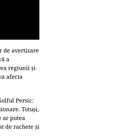
r de avertizare
vă a
ea regiunii și
va afecta
olful Persic:
sionare. Totuși,
e ar putea
st de rachete și