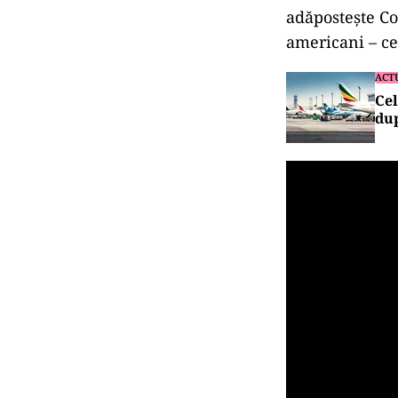
adăpostește Co
americani – c
ACT
Cel
dup