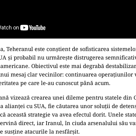
ea, Teheranul este conștient de sofisticarea sistemelo
UA și probabil nu urmărește distrugerea semnificati
i americane. Obiectivul este mai degrabă destabilizar
nui mesaj clar vecinilor: continuarea operațiunilor 
eritatea pe care le-au cunoscut până acum.
iană vizează crearea unei dileme pentru statele din G
a alianței cu SUA, fie căutarea unor soluții de deten
că această strategie va avea efectul dorit. Unele stat
ervină direct, iar Iranul, în ciuda arsenalului său va
 susține atacurile la nesfârșit.