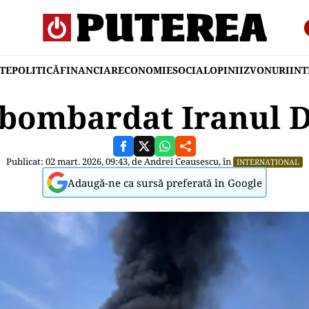
TE
POLITICĂ
FINANCIAR
ECONOMIE
SOCIAL
OPINII
ZVONURI
IN
 bombardat Iranul 
Publicat: 02 mart. 2026, 09:43, de
Andrei Ceausescu
, în
INTERNAȚIONAL
Adaugă-ne ca sursă preferată în Google