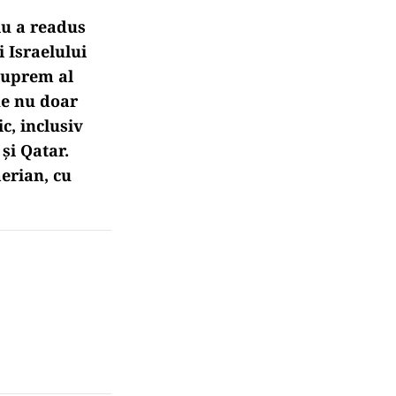
iu a readus
i Israelului
 suprem al
ne nu doar
c, inclusiv
și Qatar.
erian, cu