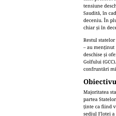
tensiune desch
Saudită, în ca
deceniu. În pl
chiar și în de
Restul statelo
– au menținut 
deschise și of
Golfului (GCC).
confruntări mi
Obiectivu
Majoritatea sta
partea Statelo
ținte ca fiind 
sediul Flotei 