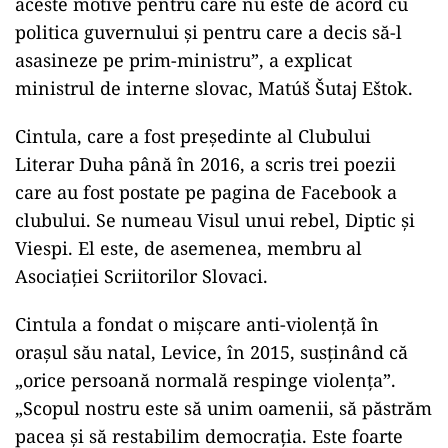
aceste motive pentru care nu este de acord cu
politica guvernului și pentru care a decis să-l
asasineze pe prim-ministru”, a explicat
ministrul de interne slovac, Matúš Šutaj Eštok.
Cintula, care a fost președinte al Clubului
Literar Duha până în 2016, a scris trei poezii
care au fost postate pe pagina de Facebook a
clubului. Se numeau Visul unui rebel, Diptic și
Viespi. El este, de asemenea, membru al
Asociației Scriitorilor Slovaci.
Cintula a fondat o mișcare anti-violență în
orașul său natal, Levice, în 2015, susținând că
„orice persoană normală respinge violența”.
„Scopul nostru este să unim oamenii, să păstrăm
pacea și să restabilim democrația. Este foarte