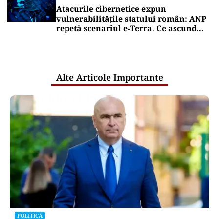
Atacurile cibernetice expun
vulnerabilitățile statului român: ANP
repetă scenariul e‑Terra. Ce ascund
comunicările oficiale și cine răspunde
pentru mentenanța IT a instituțiilor
publice
Alte Articole Importante
POLITICĂ