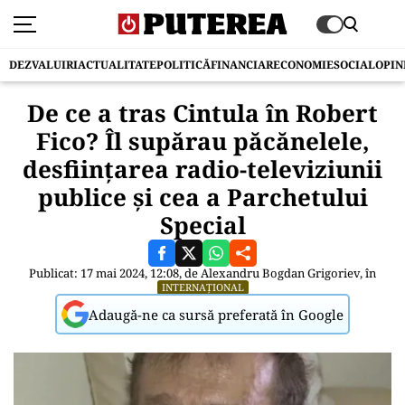
DEZVALUIRI
ACTUALITATE
POLITICĂ
FINANCIAR
ECONOMIE
SOCIAL
OPIN
De ce a tras Cintula în Robert
Fico? Îl supărau păcănelele,
desființarea radio-televiziunii
publice și cea a Parchetului
Special
Publicat: 17 mai 2024, 12:08, de
Alexandru Bogdan Grigoriev
, în
INTERNAȚIONAL
Adaugă-ne ca sursă preferată în Google