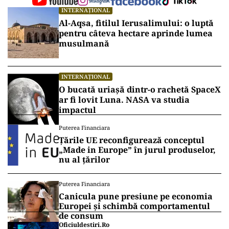
INTERNAȚIONAL
Al-Aqsa, fitilul Ierusalimului: o luptă
pentru câteva hectare aprinde lumea
musulmană
INTERNAȚIONAL
O bucată uriașă dintr-o rachetă SpaceX
ar fi lovit Luna. NASA va studia
impactul
Puterea Financiara
Țările UE reconfigurează conceptul
„Made in Europe” în jurul produselor,
nu al țărilor
Puterea Financiara
Canicula pune presiune pe economia
Europei și schimbă comportamentul
de consum
Oficiuldestiri.ro