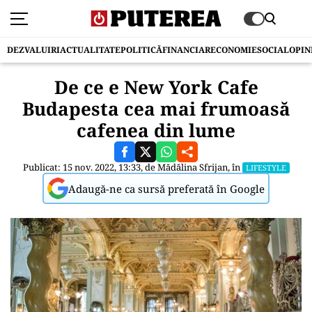
DEZVALUIRI
ACTUALITATE
POLITICĂ
FINANCIAR
ECONOMIE
SOCIAL
OPIN
De ce e New York Cafe
Budapesta cea mai frumoasă
cafenea din lume
Publicat: 15 nov. 2022, 13:33, de
Mădălina Sfrijan
, în
LIFESTYLE
Adaugă-ne ca sursă preferată în Google