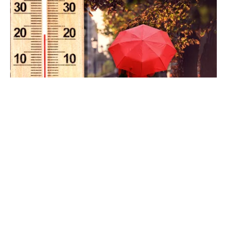
METEO
Când scad temperaturile în București sub 25 de
grade. Ce arată prognoza pentru septembrie
2026
TOS
Politica Cookies
Protecția Datelor Personale
Despre Noi
Publicitate
Echipa
© 2026, toate drepturile rezervate puterea.ro