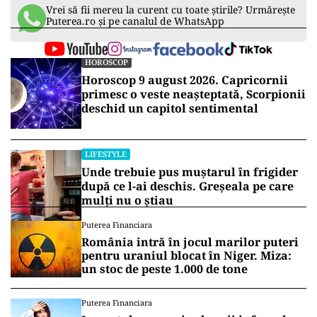
Vrei să fii mereu la curent cu toate știrile? Urmărește
Puterea.ro și pe canalul de WhatsApp
HOROSCOP
Horoscop 9 august 2026. Capricornii
primesc o veste neașteptată, Scorpionii
deschid un capitol sentimental
LIFESTYLE
Unde trebuie pus muștarul în frigider
după ce l-ai deschis. Greșeala pe care
mulți nu o știau
Puterea Financiara
România intră în jocul marilor puteri
pentru uraniul blocat în Niger. Miza:
un stoc de peste 1.000 de tone
Puterea Financiara