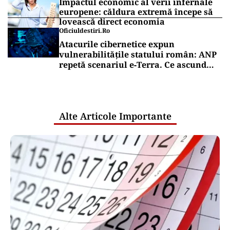
Impactul economic al verii infernale
europene: căldura extremă începe să
lovească direct economia
Oficiuldestiri.ro
Atacurile cibernetice expun
vulnerabilitățile statului român: ANP
repetă scenariul e‑Terra. Ce ascund
comunicările oficiale și cine răspunde
pentru mentenanța IT a instituțiilor
publice
Alte Articole Importante