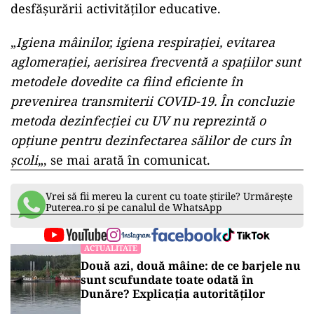
desfăşurării activităţilor educative.
„
Igiena mâinilor, igiena respiraţiei, evitarea
aglomeraţiei, aerisirea frecventă a spaţiilor sunt
metodele dovedite ca fiind eficiente în
prevenirea transmiterii COVID-19. În concluzie
metoda dezinfecţiei cu UV nu reprezintă o
opţiune pentru dezinfectarea sălilor de curs în
şcoli
„, se mai arată în comunicat.
Vrei să fii mereu la curent cu toate știrile? Urmărește
Puterea.ro și pe canalul de WhatsApp
ACTUALITATE
Două azi, două mâine: de ce barjele nu
sunt scufundate toate odată în
Dunăre? Explicația autorităților