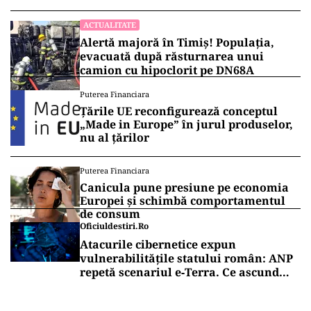
ACTUALITATE
Alertă majoră în Timiș! Populația,
evacuată după răsturnarea unui
camion cu hipoclorit pe DN68A
Puterea Financiara
Țările UE reconfigurează conceptul
„Made in Europe” în jurul produselor,
nu al țărilor
Puterea Financiara
Canicula pune presiune pe economia
Europei și schimbă comportamentul
de consum
Oficiuldestiri.ro
Atacurile cibernetice expun
vulnerabilitățile statului român: ANP
repetă scenariul e‑Terra. Ce ascund
comunicările oficiale și cine răspunde
pentru mentenanța IT a instituțiilor