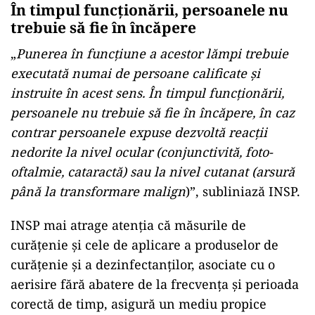
În timpul funcţionării, persoanele nu
trebuie să fie în încăpere
„
Punerea în funcţiune a acestor lămpi trebuie
executată numai de persoane calificate şi
instruite în acest sens. În timpul funcţionării,
persoanele nu trebuie să fie în încăpere, în caz
contrar persoanele expuse dezvoltă reacţii
nedorite la nivel ocular (conjunctivită, foto-
oftalmie, cataractă) sau la nivel cutanat (arsură
până la transformare malign
)”, subliniază INSP.
INSP mai atrage atenţia că măsurile de
curăţenie şi cele de aplicare a produselor de
curăţenie şi a dezinfectanţilor, asociate cu o
aerisire fără abatere de la frecvenţa şi perioada
corectă de timp, asigură un mediu propice