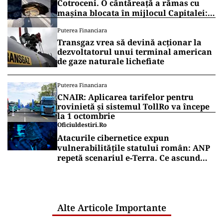
Cotroceni. O cântăreață a rămas cu
mașina blocata în mijlocul Capitalei:
„Am căzut în groapa asta”
Puterea Financiara
Transgaz vrea să devină acționar la
dezvoltatorul unui terminal american
de gaze naturale lichefiate
Puterea Financiara
CNAIR: Aplicarea tarifelor pentru
rovinietă și sistemul TollRo va începe
la 1 octombrie
Oficiuldestiri.ro
Atacurile cibernetice expun
vulnerabilitățile statului român: ANP
repetă scenariul e‑Terra. Ce ascund
comunicările oficiale și cine răspunde
pentru mentenanța IT a instituțiilor
publice
Alte Articole Importante