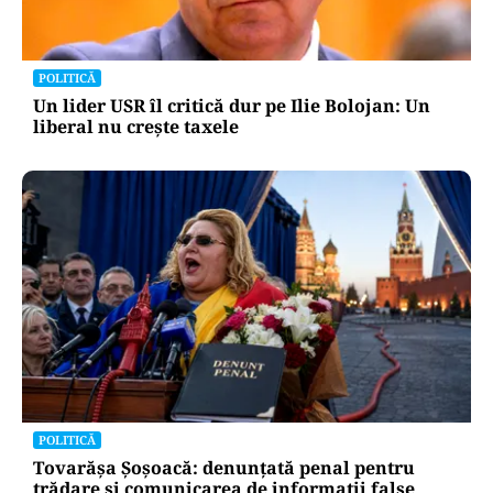
POLITICĂ
Un lider USR îl critică dur pe Ilie Bolojan: Un
liberal nu crește taxele
POLITICĂ
Tovarășa Șoșoacă: denunțată penal pentru
trădare și comunicarea de informații false