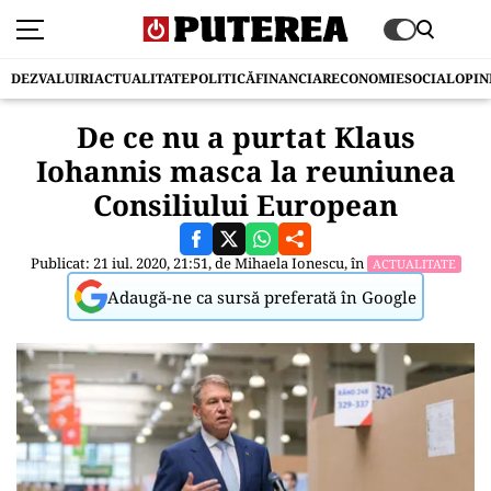
DEZVALUIRI
ACTUALITATE
POLITICĂ
FINANCIAR
ECONOMIE
SOCIAL
OPIN
De ce nu a purtat Klaus
Iohannis masca la reuniunea
Consiliului European
Publicat: 21 iul. 2020, 21:51, de
Mihaela Ionescu
, în
ACTUALITATE
Adaugă-ne ca sursă preferată în Google