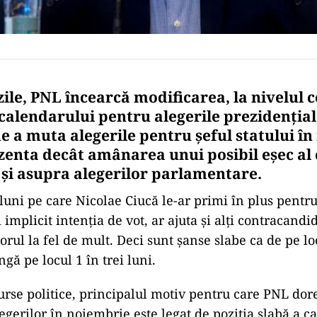
zile, PNL încearcă modificarea, la nivelul c
calendarului pentru alegerile prezidențial
de a muta alegerile pentru șeful statului î
zenta decât amânarea unui posibil eșec al 
i și asupra alegerilor parlamentare.
luni pe care Nicolae Ciucă le-ar primi în plus pentru
i implicit intenția de vot, ar ajuta și alți contracandid
rul la fel de mult. Deci sunt șanse slabe ca de pe lo
ngă pe locul 1 în trei luni.
surse politice, principalul motiv pentru care PNL dor
egerilor în noiembrie este legat de poziția slabă a c