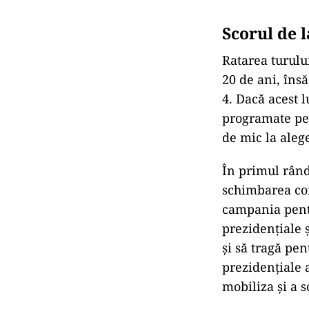
Scorul de 
Ratarea turului
20 de ani, îns
4. Dacă acest 
programate pen
de mic la aleg
În primul rând,
schimbarea con
campania pent
prezidențiale 
și să tragă pe
prezidențiale 
mobiliza și a 