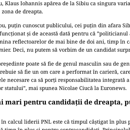
, Klaus Iohannis apărea de la Sibiu ca singura vari
 zona de dreapta.
u, puțin cunoscut publicului, cei puțin din afara Sib
funcționat și de această dată pentru că ”politicianul 
mina reflectoarelor de mai bine de doi ani, timp în c
mier. Deci, nu putem să vorbim de un candidat surpr
preşedinte poate să fie de genul masculin sau de gen
rebuie să fie un om care a performat în carieră, car
le necesare ca să porţi responsabilitatea integrată a
lor statului”, mai spunea Nicolae Ciucă la Euronews.
i mari pentru candidații de dreapta, p
în calcul liderii PNL este că timpul câștigat în plus
 timp în plus și pentru contracandidați. Principalu