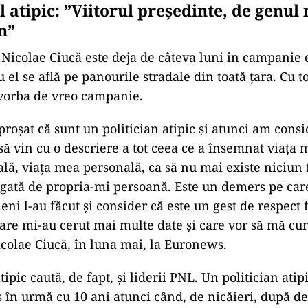
l atipic: ”Viitorul președinte, de genul
n”
, Nicolae Ciucă este deja de câteva luni în campanie 
u el se află pe panourile stradale din toată țara. Cu t
 vorba de vreo campanie.
proşat că sunt un politician atipic şi atunci am consi
să vin cu o descriere a tot ceea ce a însemnat viaţa 
lă, viaţa mea personală, ca să nu mai existe niciun 
gată de propria-mi persoană. Este un demers pe car
ni l-au făcut şi consider că este un gest de respect 
are mi-au cerut mai multe date şi care vor să mă cu
colae Ciucă, în luna mai, la Euronews.
tipic caută, de fapt, și liderii PNL. Un politician atipi
 în urmă cu 10 ani atunci când, de nicăieri, după de