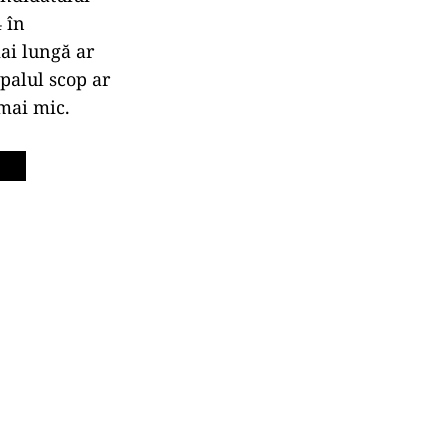
4 în
ai lungă ar
palul scop ar
 mai mic.