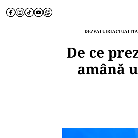
DEZVALUIRI
ACTUALITA
De ce pre
amână un