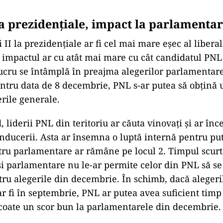
la prezidențiale, impact la parlamenta
 II la prezidențiale ar fi cel mai mare eșec al liberal
ă impactul ar cu atât mai mare cu cât candidatul PNL 
lucru se întâmplă în preajma alegerilor parlamentare
tru data de 8 decembrie, PNL s-ar putea să obțină u
erile generale.
 liderii PNL din teritoriu ar căuta vinovați și ar înc
ducerii. Asta ar însemna o luptă internă pentru put
ru parlamentare ar rămâne pe locul 2. Timpul scurt
și parlamentare nu le-ar permite celor din PNL să s
ntru alegerile din decembrie. În schimb, dacă alegeri
ar fi în septembrie, PNL ar putea avea suficient timp
scoate un scor bun la parlamentarele din decembrie.