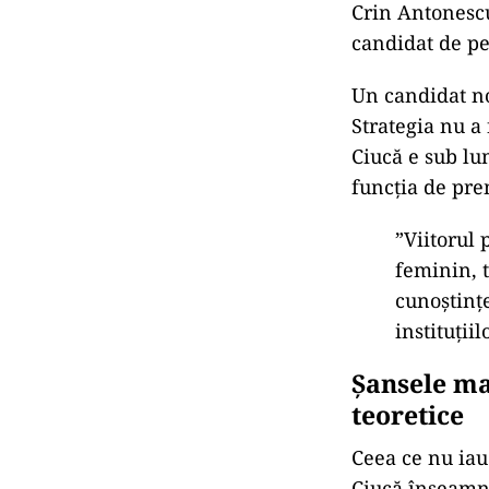
Crin Antonescu
candidat de pe
Un candidat no
Strategia nu a 
Ciucă e sub lu
funcția de pre
”Viitorul 
feminin, t
cunoştinţe
instituţii
Șansele ma
teoretice
Ceea ce nu iau 
Ciucă înseamnă