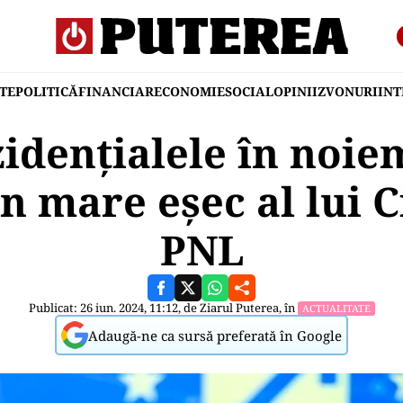
TE
POLITICĂ
FINANCIAR
ECONOMIE
SOCIAL
OPINII
ZVONURI
IN
zidențialele în noie
 mare eșec al lui Ci
PNL
Publicat: 26 iun. 2024, 11:12, de
Ziarul Puterea
, în
ACTUALITATE
Adaugă-ne ca sursă preferată în Google