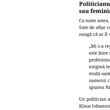
Politicianu
sau femini
Cu toate astea
Sute de afișe c
neagă că ar fi
„Mi s-a re
este bine 
profesiona
enigmă le
mulţi oame
oamenii c
spunea Ni
Un politician a
Klaus Iohannis