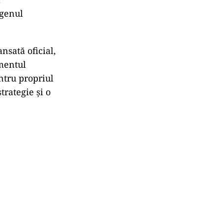
 genul
nsată oficial,
imentul
ntru propriul
trategie și o