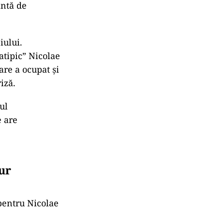
antă de
iului.
atipic” Nicolae
are a ocupat și
iză.
ul
e are
ur
 pentru Nicolae
l