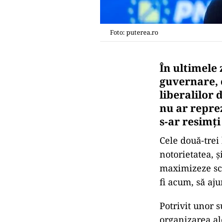
Foto: puterea.ro
În ultimele 
guvernare, 
liberalilor 
nu ar repre
s-ar resimț
Cele două-trei 
notorietatea, ș
maximizeze sco
fi acum, să aju
Potrivit unor 
organizarea al