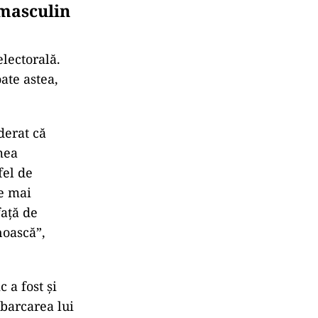
 masculin
electorală.
oate astea,
derat că
mea
fel de
e mai
faţă de
noască”,
c a fost și
barcarea lui