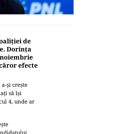
oaliției de
e. Dorința
n noiembrie
căror efecte
 a-și crește
ați să își
cul 4, unde ar
ește
andidatului