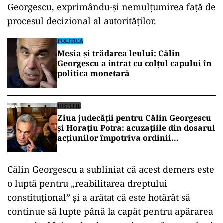
Georgescu, exprimându-și nemulțumirea față de
procesul decizional al autorităților.
POLITICĂ
Mesia și trădarea leului: Călin
Georgescu a intrat cu colțul capului în
politica monetară
JUSTITIE
Ziua judecății pentru Călin Georgescu
și Horațiu Potra: acuzațiile din dosarul
acțiunilor împotriva ordinii
constituționale, pe masa judecătorilor
de la Înalta Curte
Călin Georgescu a subliniat că acest demers este
o luptă pentru „reabilitarea dreptului
constituțional” și a arătat că este hotărât să
continue să lupte până la capăt pentru apărarea