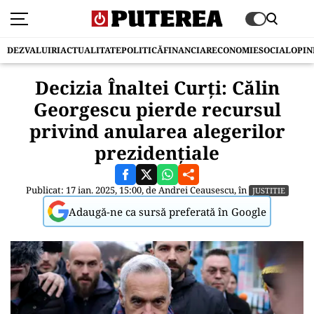
DEZVALUIRI
ACTUALITATE
POLITICĂ
FINANCIAR
ECONOMIE
SOCIAL
OPIN
Decizia Înaltei Curți: Călin
Georgescu pierde recursul
privind anularea alegerilor
prezidențiale
Publicat: 17 ian. 2025, 15:00, de
Andrei Ceausescu
, în
JUSTITIE
Adaugă-ne ca sursă preferată în Google