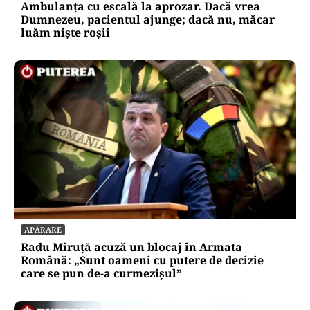
Ambulanța cu escală la aprozar. Dacă vrea
Dumnezeu, pacientul ajunge; dacă nu, măcar
luăm niște roșii
APĂRARE
Radu Miruță acuză un blocaj în Armata
Română: „Sunt oameni cu putere de decizie
care se pun de-a curmezișul”