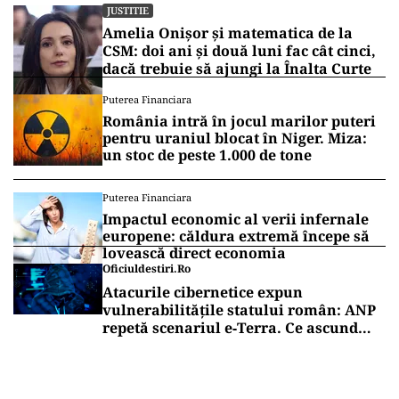
JUSTITIE
Amelia Onișor și matematica de la
CSM: doi ani și două luni fac cât cinci,
dacă trebuie să ajungi la Înalta Curte
Puterea Financiara
România intră în jocul marilor puteri
pentru uraniul blocat în Niger. Miza:
un stoc de peste 1.000 de tone
Puterea Financiara
Impactul economic al verii infernale
europene: căldura extremă începe să
lovească direct economia
Oficiuldestiri.ro
Atacurile cibernetice expun
vulnerabilitățile statului român: ANP
repetă scenariul e‑Terra. Ce ascund
comunicările oficiale și cine răspunde
pentru mentenanța IT a instituțiilor
publice