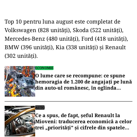
Top 10 pentru luna august este completat de
Volkswagen (828 unități), Skoda (522 unități),
Mercedes-Benz (480 unități), Ford (418 unități),
BMW (396 unități), Kia (338 unități) și Renault
(302 unități).
ECONOMIE
O lume care se recompune: ce spune
hemoragia de 1.200 de angajați pe lună
din auto-ul românesc, în oglinda
decuplării americane de China
AUTO
Ce a spus, de fapt, șeful Renault la
Mioveni: traducerea economică a celor
trei „priorități” și cifrele din spatele
avertismentului