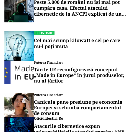
Peste 5.000 de români nu își mai pot
cumpăra casa. Efectul atacului
cibernetic de la ANCPI explicat de un
broker
ECONOMIE
Cel mai scump kilowatt e cel pe care
nu-l poți muta
Puterea Financiara
Țările UE reconfigurează conceptul
„Made in Europe” în jurul produselor,
nu al țărilor
Puterea Financiara
Canicula pune presiune pe economia
Europei și schimbă comportamentul
de consum
Oficiuldestiri.ro
Atacurile cibernetice expun