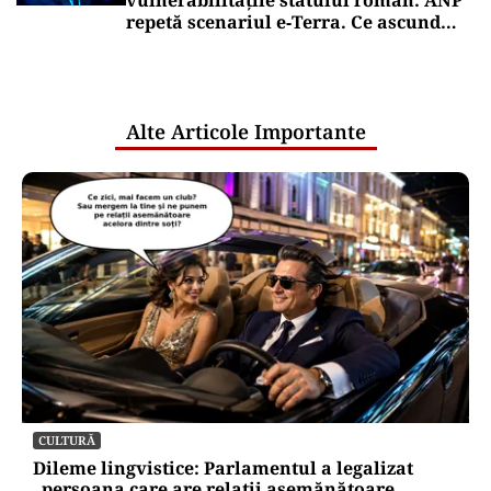
vulnerabilitățile statului român: ANP
repetă scenariul e‑Terra. Ce ascund
comunicările oficiale și cine răspunde
pentru mentenanța IT a instituțiilor
publice
Alte Articole Importante
CULTURĂ
Dileme lingvistice: Parlamentul a legalizat
„persoana care are relații asemănătoare