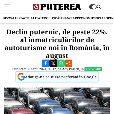
DEZVALUIRI
ACTUALITATE
POLITICĂ
FINANCIAR
ECONOMIE
SOCIAL
OPIN
Declin puternic, de peste 22%,
al înmatriculărilor de
autoturisme noi în România, în
august
Publicat: 03 sept. 2024, 06:12, de
Ady Ivașcu
, în
ECONOMIE
Adaugă-ne ca sursă preferată în Google