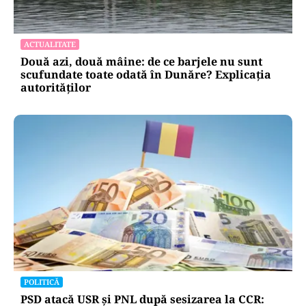
ACTUALITATE
Două azi, două mâine: de ce barjele nu sunt
scufundate toate odată în Dunăre? Explicația
autorităților
POLITICĂ
PSD atacă USR și PNL după sesizarea la CCR: