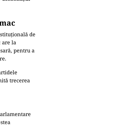
omac
stituțională de
 are la
sară, pentru a
re.
rtidele
mită trecerea
 parlamentare
estea