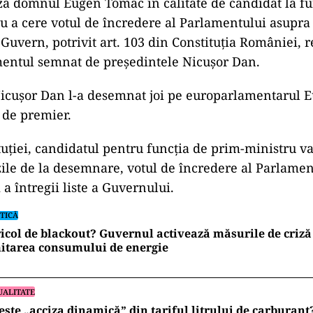
ă domnul Eugen Tomac în calitate de candidat la fu
u a cere votul de încredere al Parlamentului asupr
i Guvern, potrivit art. 103 din Constituția României, r
mentul semnat de președintele Nicușor Dan.
Nicușor Dan l-a desemnat joi pe europarlamentarul
 de premier.
tuției, candidatul pentru funcția de prim-ministru va
ile de la desemnare, votul de încredere al Parlamen
a întregii liste a Guvernului.
TICĂ
icol de blackout? Guvernul activează măsurile de criză 
itarea consumului de energie
UALITATE
este „acciza dinamică” din tariful litrului de carburan