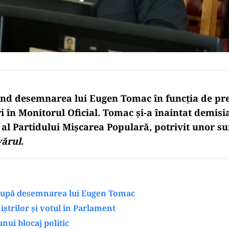
ind desemnarea lui Eugen Tomac în funcția de pre
i în Monitorul Oficial. Tomac și-a înaintat demisi
al Partidului Mișcarea Populară, potrivit unor sur
ărul
.
upă desemnarea lui Eugen Tomac
ștrilor și votul în Parlament
unui blocaj politic