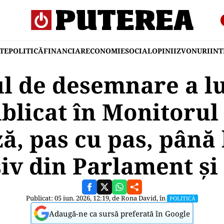
TE
POLITICĂ
FINANCIAR
ECONOMIE
SOCIAL
OPINII
ZVONURI
IN
l de desemnare a l
licat în Monitorul 
, pas cu pas, până 
siv din Parlament și
Publicat: 05 iun. 2026, 12:19, de
Rona David
, în
POLITICĂ
Adaugă-ne ca sursă preferată în Google