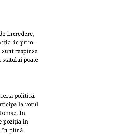
de încredere,
cția de prim-
ă sunt respinse
 statului poate
cena politică.
ticipa la votul
 Tomac. În
e poziția în
 în plină