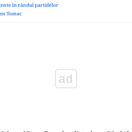
gente în rândul partidelor
gen Tomac
Play