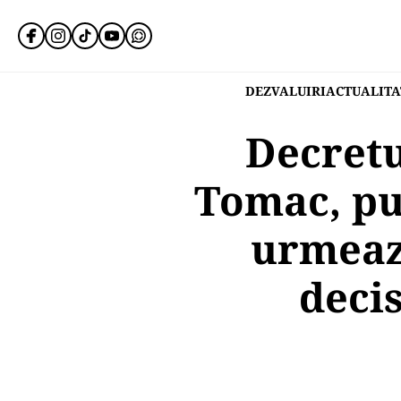
DEZVALUIRI
ACTUALITA
Decretu
Tomac, pub
urmează
deci