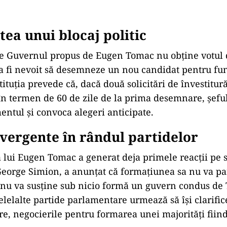
tea unui blocaj politic
re Guvernul propus de Eugen Tomac nu obține votul 
a fi nevoit să desemneze un nou candidat pentru fun
ituția prevede că, dacă două solicitări de învestitur
n termen de 60 de zile de la prima desemnare, șeful
entul și convoca alegeri anticipate.
ivergente în rândul partidelor
lui Eugen Tomac a generat deja primele reacții pe s
eorge Simion, a anunțat că formațiunea sa nu va par
i nu va susține sub nicio formă un guvern condus de
elelalte partide parlamentare urmează să își clarific
re, negocierile pentru formarea unei majorități fiind