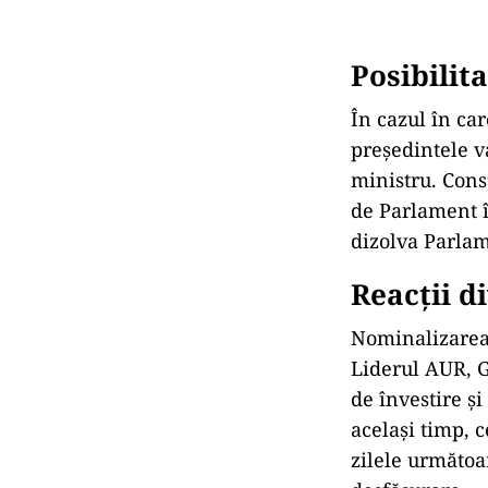
Posibilita
În cazul în ca
președintele v
ministru. Const
de Parlament î
dizolva Parlam
Reacții d
Nominalizarea 
Liderul AUR, G
de învestire ș
același timp, c
zilele următoa