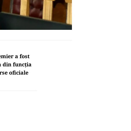
mier a fost
a din funcția
se oficiale