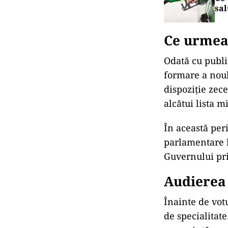
sal
Ce urmea
Odată cu publi
formare a noul
dispoziție zec
alcătui lista 
În această per
parlamentare î
Guvernului pr
Audierea 
Înainte de votu
de specialitate