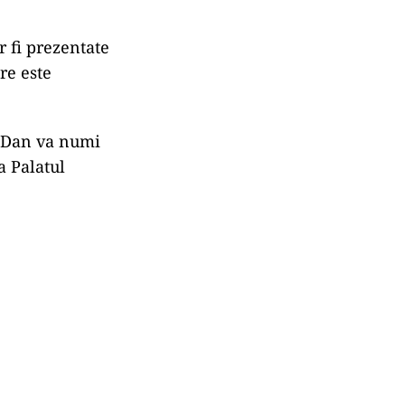
r fi prezentate
re este
r Dan va numi
a Palatul