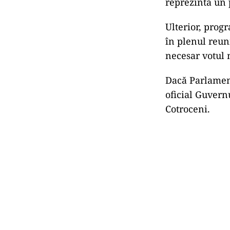
reprezintă un p
Ulterior, prog
în plenul reun
necesar votul m
Dacă Parlamen
oficial Guvern
Cotroceni.