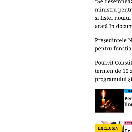
”Se desemneaz
ministru pentr
și listei noulu
arată în docu
Președintele 
pentru funcția
Potrivit Consti
termen de 10 z
programului și 
POLI
Per
lim
ACT
EXCLUSIV
Ce 