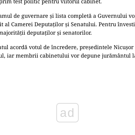
rim test politic pentru viitorul cabinet.
ramul de guvernare și lista completă a Guvernului vo
it al Camerei Deputaților și Senatului. Pentru învesti
ajorității deputaților și senatorilor.
tul acordă votul de încredere, președintele Nicușo
ul, iar membrii cabinetului vor depune jurământul l
ad