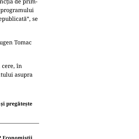
ncția de prim-
a programului
epublicată”, se
 Eugen Tomac
 cere, în
tului asupra
și pregătește
t? Economiștii