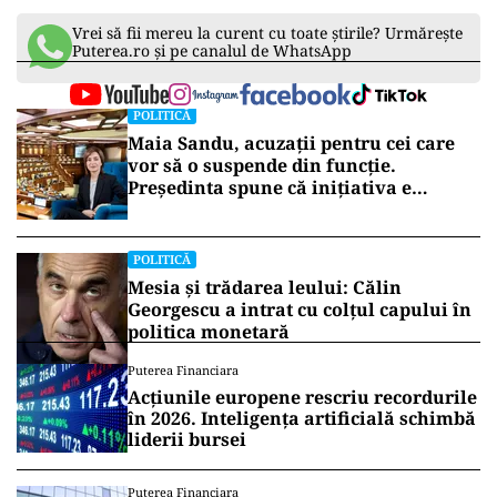
Vrei să fii mereu la curent cu toate știrile? Urmărește
Puterea.ro și pe canalul de WhatsApp
POLITICĂ
Maia Sandu, acuzații pentru cei care
vor să o suspende din funcție.
Președinta spune că inițiativa e
coordonată de Rusia
POLITICĂ
Mesia și trădarea leului: Călin
Georgescu a intrat cu colțul capului în
politica monetară
Puterea Financiara
Acțiunile europene rescriu recordurile
în 2026. Inteligența artificială schimbă
liderii bursei
Puterea Financiara