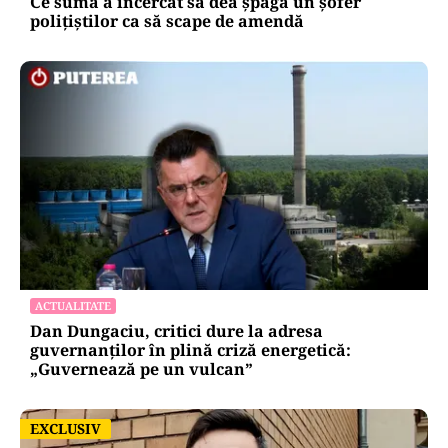
Ce sumă a încercat să dea șpagă un șofer
polițiștilor ca să scape de amendă
ACTUALITATE
Dan Dungaciu, critici dure la adresa
guvernanților în plină criză energetică:
„Guvernează pe un vulcan”
EXCLUSIV
EXCLUSIV