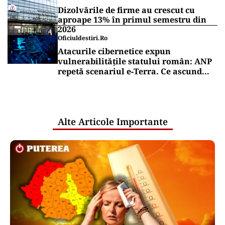
Dizolvările de firme au crescut cu
aproape 13% în primul semestru din
2026
Oficiuldestiri.ro
Atacurile cibernetice expun
vulnerabilitățile statului român: ANP
repetă scenariul e‑Terra. Ce ascund
comunicările oficiale și cine răspunde
pentru mentenanța IT a instituțiilor
publice
Alte Articole Importante