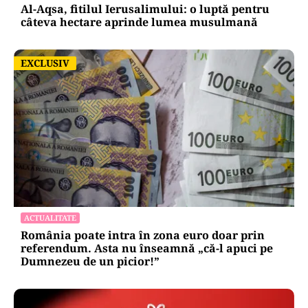
Al-Aqsa, fitilul Ierusalimului: o luptă pentru
câteva hectare aprinde lumea musulmană
EXCLUSIV
EXCLUSIV
ACTUALITATE
România poate intra în zona euro doar prin
referendum. Asta nu înseamnă „că-l apuci pe
Dumnezeu de un picior!”