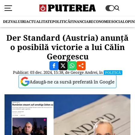
DEZVALUIRI
ACTUALITATE
POLITICĂ
FINANCIAR
ECONOMIE
SOCIAL
OPIN
Der Standard (Austria) anunță
o posibilă victorie a lui Călin
Georgescu
Publicat: 03 dec. 2024, 15:38, de
George Andrei
, în
POLITICĂ
Adaugă-ne ca sursă preferată în Google