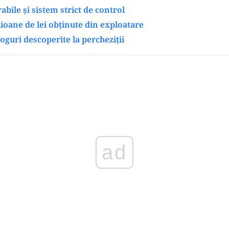
abile și sistem strict de control
lioane de lei obținute din exploatare
roguri descoperite la percheziții
ad