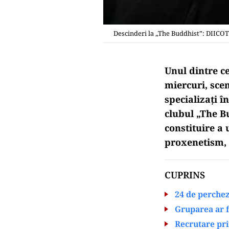
Descinderi la „The Buddhist”: DIICOT 
Unul dintre c
miercuri, sce
specializați î
clubul „The Bu
constituire a 
proxenetism, s
CUPRINS
24 de perchezi
Gruparea ar f
Recrutare pri