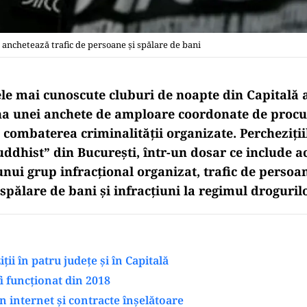
anchetează trafic de persoane și spălare de bani
ele mai cunoscute cluburi de noapte din Capitală a
na unei anchete de amploare coordonate de procu
n combaterea criminalității organizate. Percheziții
ddhist” din București, într-un dosar ce include a
unui grup infracțional organizat, trafic de persoa
pălare de bani și infracțiuni la regimul drogurilo
ții în patru județe și în Capitală
i funcționat din 2018
n internet și contracte înșelătoare