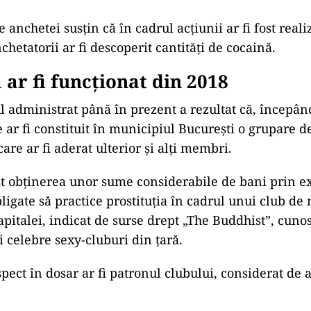
 anchetei susțin că în cadrul acțiunii ar fi fost reali
nchetatorii ar fi descoperit cantități de cocaină.
ar fi funcționat din 2018
l administrat până în prezent a rezultat că, începân
 ar fi constituit în municipiul București o grupare d
care ar fi aderat ulterior și alți membri.
ost obținerea unor sume considerabile de bani prin e
ligate să practice prostituția în cadrul unui club de
apitalei, indicat de surse drept „The Buddhist”, cuno
i celebre sexy-cluburi din țară.
pect în dosar ar fi patronul clubului, considerat de 