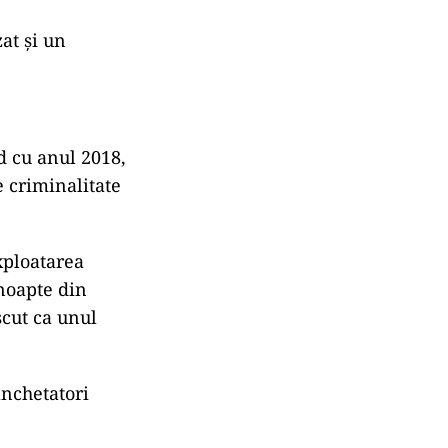
zat și un
d cu anul 2018,
e criminalitate
xploatarea
 noapte din
scut ca unul
anchetatori