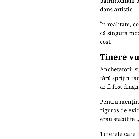
patrimoniale de
dans artistic.
În realitate, c
că singura mod
cost.
Tinere vu
Anchetatorii su
fără sprijin fa
ar fi fost diag
Pentru menține
riguros de evid
erau stabilite 
Tinerele care 