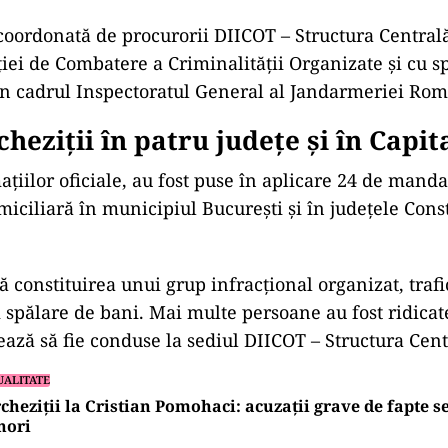
coordonată de procurorii DIICOT – Structura Centra
cției de Combatere a Criminalității Organizate și cu sp
n cadrul Inspectoratul General al Jandarmeriei Ro
cheziții în patru județe și în Capit
ațiilor oficiale, au fost puse în aplicare 24 de mand
iciliară în municipiul București și în județele Const
ă constituirea unui grup infracțional organizat, traf
 spălare de bani. Mai multe persoane au fost ridicat
ează să fie conduse la sediul DIICOT – Structura Cent
UALITATE
cheziții la Cristian Pomohaci: acuzații grave de fapte s
nori