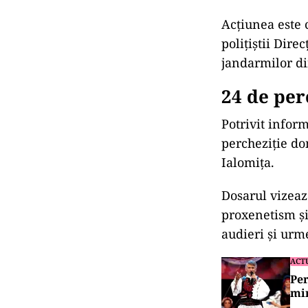
Acțiunea este 
polițiștii Dire
jandarmilor di
24 de per
Potrivit inform
percheziție dom
Ialomița.
Dosarul vizeaz
proxenetism și
audieri și urm
ACT
Per
mi