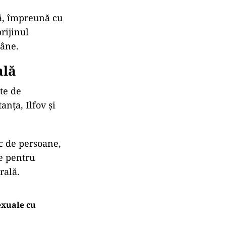
lă, împreună cu
rijinul
mâne.
ală
ate de
anța, Ilfov și
ic de persoane,
e pentru
rală.
exuale cu