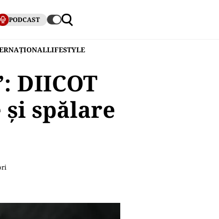
PODCAST
TERNAȚIONAL
LIFESTYLE
”: DIICOT
 și spălare
ori