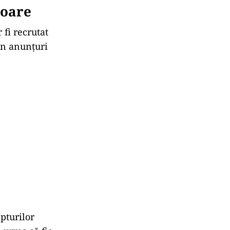
toare
 fi recrutat
rin anunțuri
pturilor