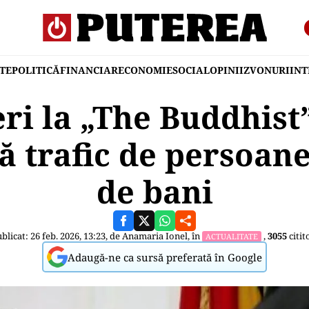
TE
POLITICĂ
FINANCIAR
ECONOMIE
SOCIAL
OPINII
ZVONURI
IN
ri la „The Buddhist
 trafic de persoane
de bani
blicat: 26 feb. 2026, 13:23, de
Anamaria Ionel
, în
,
3055
citit
ACTUALITATE
Adaugă-ne ca sursă preferată în Google