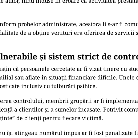
 autor, fiind induse în eroare că activitatea prestat
onform probelor administrate, acestora li s-ar fi comu
alitate de a obține venituri era oferirea de servicii 
lnerabile și sistem strict de contr
sțin că persoanele cercetate ar fi vizat tinere cu stu
milial sau aflate în situații financiare dificile. Unele
nosticate inclusiv cu tulburări psihice.
rea controlului, membrii grupării ar fi implementa
ență a clienților și a sumelor încasate. Potrivit com
„ținte” de clienți pentru fiecare victimă.
nu își atingeau numărul impus ar fi fost penalizate f