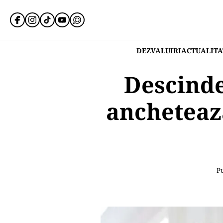
DEZVALUIRI
ACTUALITA
Descinde
anchetează
Pu