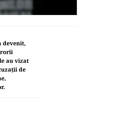
 devenit,
rorii
le au vizat
cuzații de
ne,
r.