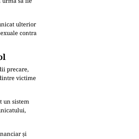
ă urma să fie
nicat ulterior
sexuale contra
ol
dii precare,
 dintre victime
t un sistem
unicatului,
inanciar și