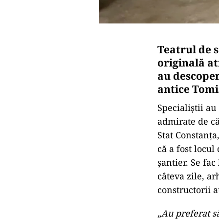
Teatrul de s
originală at
au descoperi
antice Tomi
Specialiștii au
admirate de căt
Stat Constanța
că a fost locu
șantier. Se fac
câteva zile, ar
constructorii a
„
Au preferat să