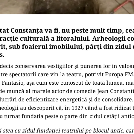
tat Constanța va fi, nu peste mult timp, c
racție culturală a litoralului. Arheologii 
t, sub foaierul imobilului, părți din zidul 
s.
 decis conservarea vestigiilor și punerea lor in valoa
re spectatorii care vin la teatru, potrivit Europa FM
, Fantasio, așa cum este cunoscut de toată lumea, ma
l de muncă al marele actor de comedie Jean Constanti
 lucrări de eficientizare energetică și de consolidare
heologii au descoperit că, în 1927 când a fost ridicat 
u turnat fundația peste o parte din zidul cetății anti
 stea cu zidul fundației teatrului pe blocul antic, car