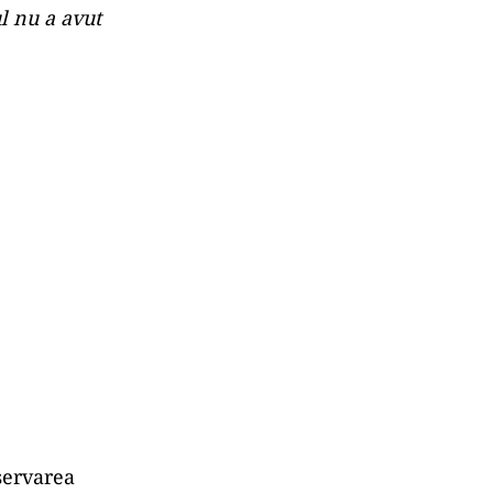
ul nu a avut
.
nservarea