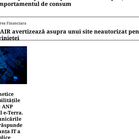
mportamentul de consum
rea Financiara
AIR avertizează asupra unui site neautorizat pen
vinietei
netice
litățile
: ANP
l e‑Terra.
nicările
e răspunde
nța IT a
blice