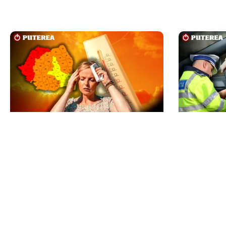
METEO
ACTUALITATE
Cod roșu de caniculă extremă,
Ce sumă a 
prelungit în șapte județe:
un șofer po
temperaturi de până la 41 de grade
amendă