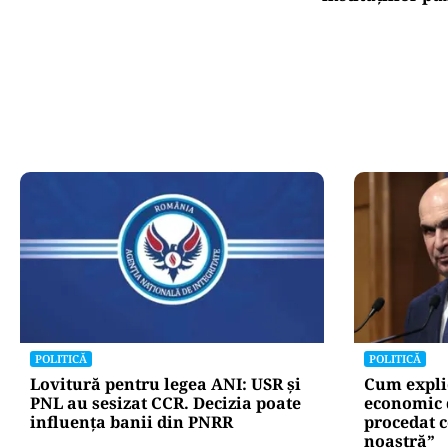
POLITICĂ
POLITICĂ
Lovitură pentru legea ANI: USR și
Cum explic
PNL au sesizat CCR. Decizia poate
economic 
influența banii din PNRR
procedat c
noastră”