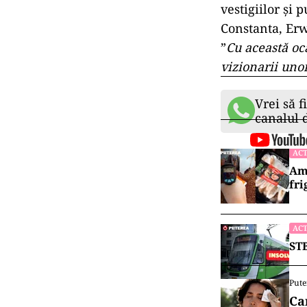
vestigiilor și 
Constanta, Er
”
Cu această oc
vizionarii unor
Vrei să f
canalul
ACT
Ame
fri
ACT
STB
Pute
Ca