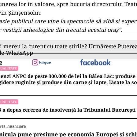
punerea lor in valoare, spre bucuria directorului Teat
win Șimșensohn:
azie publicul care vine la spectacole să aibă si exper
 vestigii arheologice din trecutul acestui oraș”.
ii mereu la curent cu toate știrile? Urmărește Puterea
 de WhatsApp
UALITATE
nzi ANPC de peste 300.000 de lei la Bâlea Lac: produse 
gidere ruginite și produse din carne și lapte, lăsate la s
UALITATE
 a depus cererea de insolvență la Tribunalul București
rea Financiara
nicula pune presiune pe economia Europei și sc