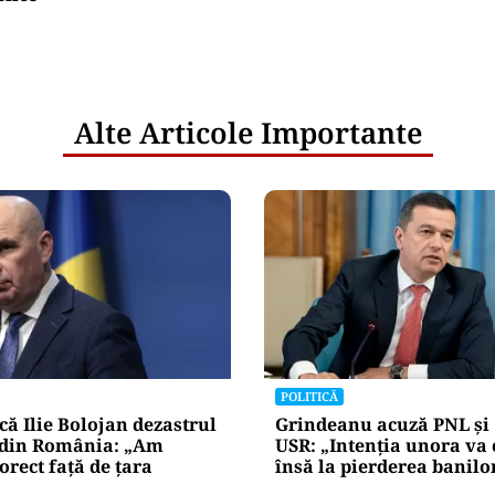
Alte Articole Importante
POLITICĂ
ă Ilie Bolojan dezastrul
Grindeanu acuză PNL și
din România: „Am
USR: „Intenția unora va
orect față de țara
însă la pierderea banilo