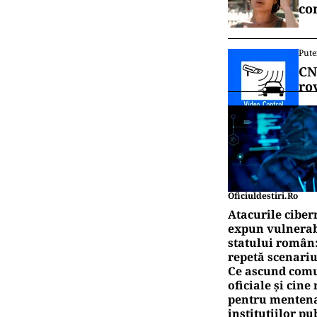
co
Pute
CN
ro
Oficiuldestiri.ro
Atacurile ciber
expun vulnerabi
statului român
repetă scenariu
Ce ascund comu
oficiale și cin
pentru mentena
instituțiilor pu