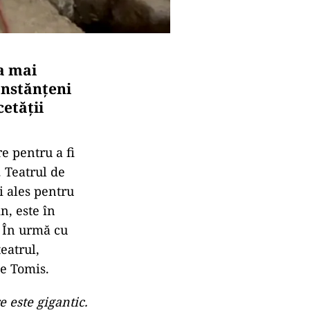
ea mai
constănțeni
cetății
re pentru a fi
. Teatrul de
i ales pentru
n, este în
. În urmă cu
teatrul,
ce Tomis.
e este gigantic.