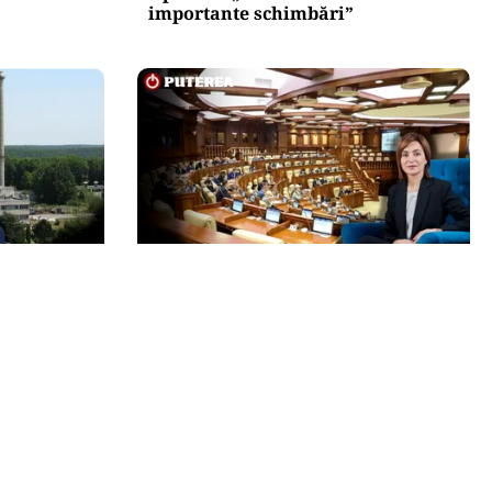
importante schimbări”
POLITICĂ
re la
Maia Sandu, acuzații pentru cei
 plină
care vor să o suspende din funcție.
rnează pe
Președinta spune că inițiativa e
coordonată de Rusia