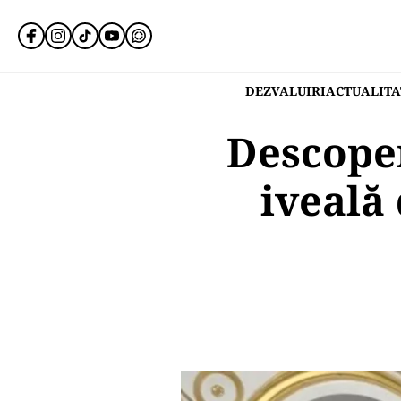
DEZVALUIRI
ACTUALITA
Descoper
iveală 