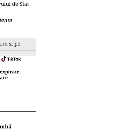
rului de Stat
ienta
.ro și pe
expirate,
oare
himbă