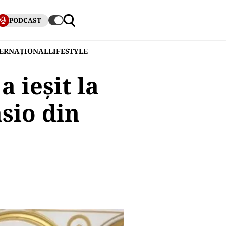
PODCAST
TERNAȚIONAL
LIFESTYLE
 ieșit la
asio din