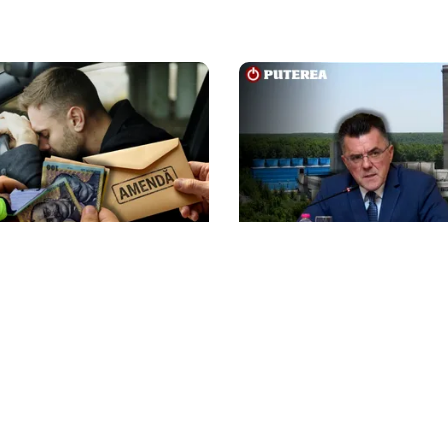
ACTUALITATE
încercat să dea șpagă
Dan Dungaciu, critici du
lițiștilor ca să scape de
adresa guvernanților în
criză energetică: „Guve
un vulcan”