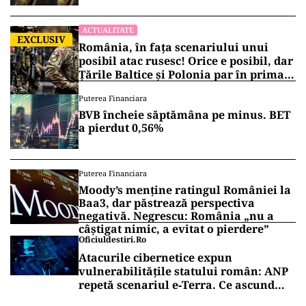
ACTUALITATE
EXCLUSIV
România, în fața scenariului unui
posibil atac rusesc! Orice e posibil, dar
Țările Baltice și Polonia par în prima
linie!
Puterea Financiara
BVB încheie săptămâna pe minus. BET
a pierdut 0,56%
Puterea Financiara
Moody’s menține ratingul României la
Baa3, dar păstrează perspectiva
negativă. Negrescu: România „nu a
câștigat nimic, a evitat o pierdere”
Oficiuldestiri.ro
Atacurile cibernetice expun
vulnerabilitățile statului român: ANP
repetă scenariul e‑Terra. Ce ascund
comunicările oficiale și cine răspunde