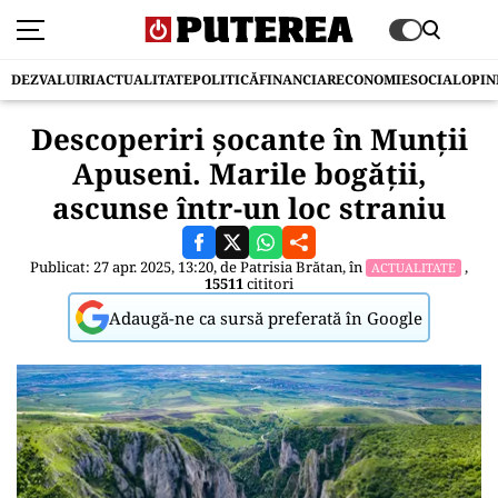
DEZVALUIRI
ACTUALITATE
POLITICĂ
FINANCIAR
ECONOMIE
SOCIAL
OPIN
Descoperiri șocante în Munții
Apuseni. Marile bogății,
ascunse într-un loc straniu
Publicat: 27 apr. 2025, 13:20, de
Patrisia Brătan
, în
,
ACTUALITATE
15511
cititori
Adaugă-ne ca sursă preferată în Google