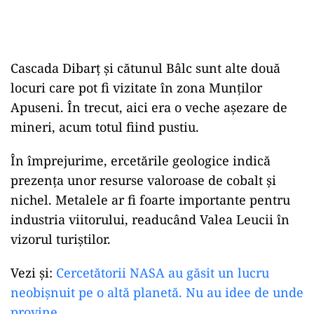
Cascada
Dibarț și cătunul Bâlc
sunt
alte
două
locuri care pot fi vizitate
în
zona
Munților
Apuseni.
În
trecut, aici
era
o veche așezare de
mineri, acum totul fiind pustiu.
În
împrejurime, ercetările geologice indică
prezența unor resurse valoroase de
cobalt
și
nichel. Metalele ar fi foarte
importante
pentru
industria viitorului, readucând Valea Leucii
în
vizorul turiștilor.
Vezi și:
Cercetătorii NASA au găsit un lucru
neobișnuit pe o altă planetă. Nu au idee de unde
provine