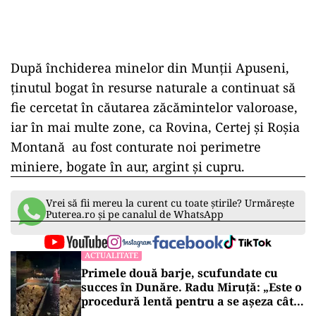
După închiderea minelor din Munții Apuseni,
ținutul bogat în resurse naturale a continuat să
fie cercetat în căutarea zăcămintelor valoroase,
iar în mai multe zone, ca Rovina, Certej și Roșia
Montană au fost conturate noi perimetre
miniere, bogate în aur, argint și cupru.
Vrei să fii mereu la curent cu toate știrile? Urmărește
Puterea.ro și pe canalul de WhatsApp
ACTUALITATE
Primele două barje, scufundate cu
succes în Dunăre. Radu Miruță: „Este o
procedură lentă pentru a se așeza cât
mai bine”