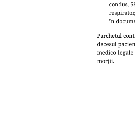
condus, 5
respirator
în docume
Parchetul cont
decesul pacien
medico-legale 
morții.