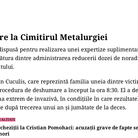
 la Cimitirul Metalurgiei
dispusă pentru realizarea unei expertize suplimenta
gătura dintre administrarea reducerii dozei de norad
tului.
n Cuculis, care reprezintă familia uneia dintre victi
procedura de deshumare a
început la ora 8:30. El a de
na extrem de invazivă,
în condi
țiile
în care rezultat
te după trecerea unui an și jumătate de la deces.
UALITATE
cheziții la Cristian Pomohaci: acuzații grave de fapte s
nori