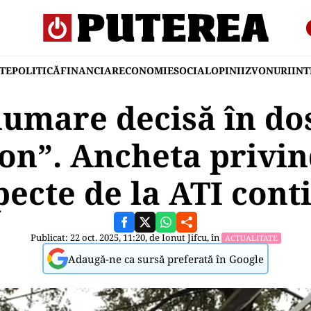
TE
POLITICĂ
FINANCIAR
ECONOMIE
SOCIAL
OPINII
ZVONURI
IN
umare decisă în do
on”. Ancheta privin
pecte de la ATI cont
Publicat: 22 oct. 2025, 11:20, de
Ionut Jifcu
, în
ACTUALITATE
Adaugă-ne ca sursă preferată în Google