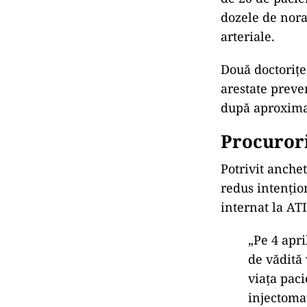
dozele de nor
arteriale.
Două doctorițe
arestate preven
după aproxima
Procurori
Potrivit anchet
redus intențio
internat la ATI
„Pe 4 apri
de v
ădită 
viața pac
injectomat