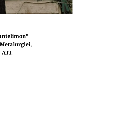
Pantelimon”
 Metalurgiei,
a ATI.