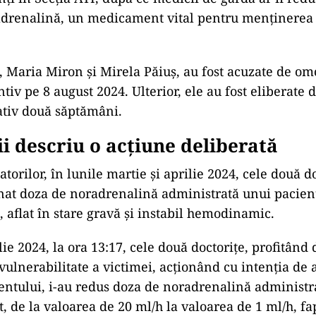
adrenalină, un medicament vital pentru menținerea 
, Maria Miron și Mirela Păiuș, au fost acuzate de omor
tiv pe 8 august 2024. Ulterior, ele au fost eliberate 
tiv două săptăm
âni.
i descriu o ac
țiune deliberată
atorilor,
în lunile martie
și aprilie 2024, cele două do
nat doza de noradrenalină administrată unui pacient
, aflat
în stare grav
ă și instabil hemodinamic.
lie 2024, la ora 13:17, cele dou
ă doctorițe, profit
ând 
vulnerabilitate a victimei, acțion
ând cu inten
ția de
ientului, i-au redus doza de noradrenalină administr
, de la valoarea de 20 ml/h la valoarea de 1 ml/h, fa