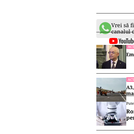
Vrei să f
canalul
ACT
Emi
ACT
A3,
mai
Pute
Ro
pe