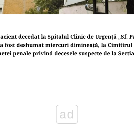
acient decedat la Spitalul Clinic de Urgență
„Sf. 
 a fost deshumat miercuri dimineață, la Cimitirul
hetei penale privind decesele suspecte de la Sec
ți
Play