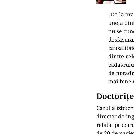
„De la ora
uneia din
nu se cuno
desf
ășura
cauzalita
dintre ce
cadavrului
de noradre
mai bine
Doctori
ț
Cazul a izbucn
director de
îng
relatat procuro
de 20 de pacie