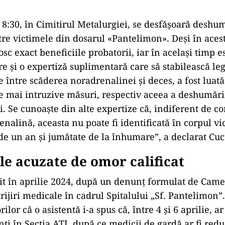
 8:30,
în Cimitirul Metalurgiei, se desf
ășoară deshu
tre victimele din dosarul «Pantelimon». Deși
în ace
sc exact beneficiile probatorii, iar în acela
și timp e
re și o expertiză suplimentară care să stabilească le
te
între sc
ăderea noradrenalinei și deces, a fost luat
le mai intruzive măsuri, respectiv aceea a deshumări
. Se cunoaște din alte expertize că, indiferent de c
nalină, aceasta nu poate fi identificată
în corpul vi
 de un an
și jumătate de la
înhumare”, a declarat Cuc
ele acuzate de omor calificat
it
în aprilie 2024, dup
ă un denunț formulat de Camel
rijiri medicale în cadrul Spitalului
„Sf. Pantelimon”.
rilor c
ă o asistentă i-a spus că,
între 4
și 6 aprilie, a
n
ți
în Sec
ția ATI, după ce medicii de gardă ar fi redu