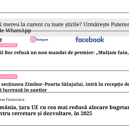
ii mereu la curent cu toate știrile? Urmărește Puterea
 de WhatsApp
UALITATE
l Boc refuză un nou mandat de premier: „Mulțam fain, a
UALITATE
 secțiunea Zimbor–Poarta Sălajului, intră în recepție de
 lucrează în șantier
rea Financiara
mânia, țara UE cu cea mai redusă alocare bugetar
ntru cercetare și dezvoltare, în 2025