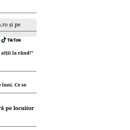
.ro și pe
lții la rând!”
 luni. Ce se
ă pe locuitor