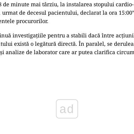
8 de minute mai t
ârziu, la instalarea stopului cardio-
, urmat de decesul pacientului, declarat la ora 15:00”
ntele procurorilor.
inuă investigațiile pentru a stabili dacă
între ac
țiun
tului există o legătură directă.
În paralel, se derulea
și analize de laborator care ar putea clarifica circu
ad