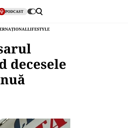
PODCAST
TERNAȚIONAL
LIFESTYLE
sarul
d decesele
inuă