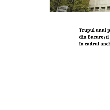
Trupul unui p
din Bucure
ști
în cadrul anc