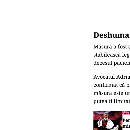
Deshumare
Măsura a fost 
stabilească le
decesul pacien
Avocatul Adria
confirmat că 
măsura este u
putea fi limita
ACT
Per
mi