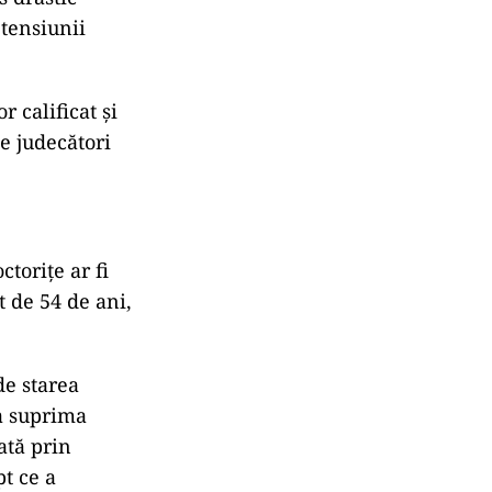
tensiunii
 calificat și
de judecători
ctorițe ar fi
 de 54 de ani,
de starea
 a suprima
ată prin
pt ce a