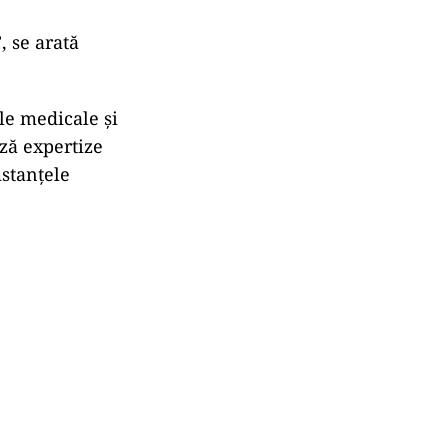
, se arat
ă
ile medicale și
z
ă expertize
mstanțele