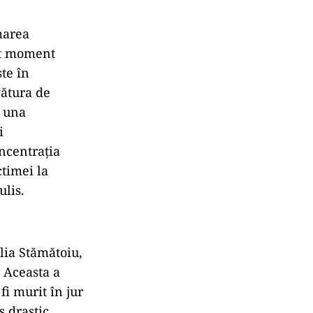
marea
st moment
ste
în
gătura de
ă una
i
oncentrația
ctimei la
ulis.
ia Stămătoiu,
 Aceasta a
r fi murit
în jur
s drastic