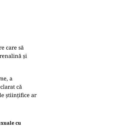
re care să
renalină și
me, a
clarat c
ă
ele
științifice ar
exuale cu