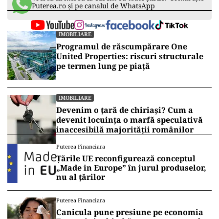
Puterea.ro și pe canalul de WhatsApp
IMOBILIARE
Programul de răscumpărare One
United Properties: riscuri structurale
pe termen lung pe piață
IMOBILIARE
Devenim o țară de chiriași? Cum a
devenit locuința o marfă speculativă
inaccesibilă majorității românilor
Puterea Financiara
Țările UE reconfigurează conceptul
„Made in Europe” în jurul produselor,
nu al țărilor
Puterea Financiara
Canicula pune presiune pe economia