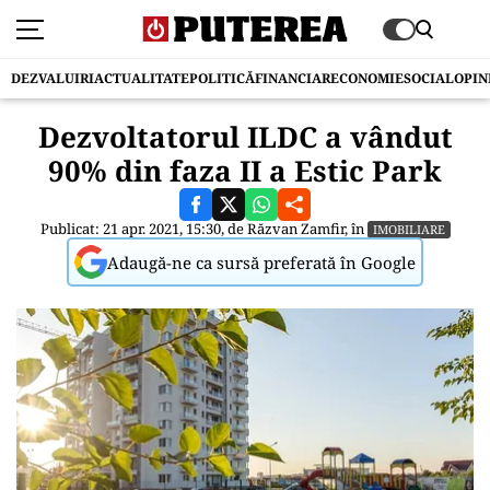
DEZVALUIRI
ACTUALITATE
POLITICĂ
FINANCIAR
ECONOMIE
SOCIAL
OPIN
Dezvoltatorul ILDC a vândut
90% din faza II a Estic Park
Publicat: 21 apr. 2021, 15:30, de
Răzvan Zamfir
, în
IMOBILIARE
Adaugă-ne ca sursă preferată în Google