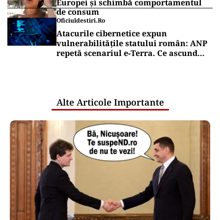
Europei și schimbă comportamentul
de consum
Oficiuldestiri.ro
Atacurile cibernetice expun
vulnerabilitățile statului român: ANP
repetă scenariul e‑Terra. Ce ascund
comunicările oficiale și cine răspunde
pentru mentenanța IT a instituțiilor
publice
Alte Articole Importante