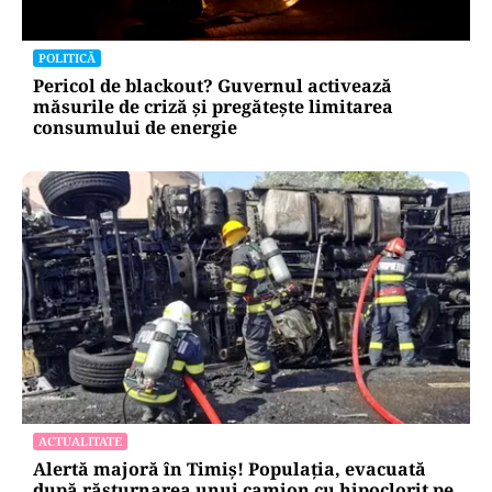
POLITICĂ
Pericol de blackout? Guvernul activează
măsurile de criză și pregătește limitarea
consumului de energie
ACTUALITATE
Alertă majoră în Timiș! Populația, evacuată
după răsturnarea unui camion cu hipoclorit pe