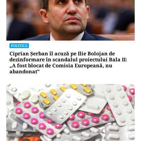
POLITICĂ
Ciprian Șerban îl acuză pe Ilie Bolojan de
dezinformare în scandalul proiectului Bala II:
„A fost blocat de Comisia Europeană, nu
abandonat”