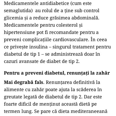
Medicamentele antidiabetice (cum este
semaglutida) au rolul de a ține sub control
glicemia și a reduce grăsimea abdominală.
Medicamentele pentru colesterol și
hipertensiune pot fi recomandate pentru a
preveni complicațiile cardiovasculare. În ceea
ce privește insulina – singurul tratament pentru
diabetul de tip 1 – se administrează doar în
cazuri avansate de diabet de tip 2.
Pentru a preveni diabetul, renunțați la zahăr
Mai degrabă fals
. Renunțarea definitivă la
alimente cu zahăr poate ajuta la scăderea în
greutate legată de diabetul de tip 2. Dar este
foarte dificil de menținut această dietă pe
termen lung. Se pare că dieta mediteraneeană