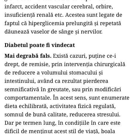
infarct, accident vascular cerebral, orbire,
insuficiență renală etc. Acestea sunt legate de
faptul că hiperglicemia prelungită și repetată
dăunează vaselor de sânge și nervilor.
Diabetul poate fi vindecat
Mai degrabă fals.
Există cazuri, puține ce-i
drept, de remisie, prin intervenția chirurgicală
de reducere a volumului stomacului și
intestinului, având ca rezultat pierderea
semnificativă în greutate, sau prin modificări
comportamentale. În acest sens, sunt enumerate
dieta echilibrată, activitatea fizică regulată,
somnul de bună calitate, reducerea stresului.
Dar pe termen lung, în condițiile în care este
dificil de menținut acest stil de viață, boala