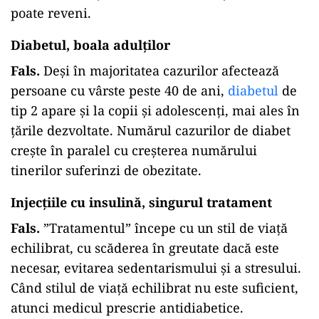
poate reveni.
Diabetul, boala adulților
Fals.
Deși în majoritatea cazurilor afectează
persoane cu vârste peste 40 de ani,
diabetul
de
tip 2 apare și la copii și adolescenți, mai ales în
țările dezvoltate. Numărul cazurilor de diabet
crește în paralel cu creșterea numărului
tinerilor suferinzi de obezitate.
Injecțiile cu insulină, singurul tratament
Fals.
”Tratamentul” începe cu un stil de viață
echilibrat, cu scăderea în greutate dacă este
necesar, evitarea sedentarismului și a stresului.
Când stilul de viață echilibrat nu este suficient,
atunci medicul prescrie antidiabetice.