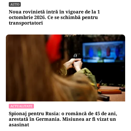
AUTO
Noua rovinietă intră în vigoare de la 1
octombrie 2026. Ce se schimbă pentru
transportatori
ACTUALITATE
Spionaj pentru Rusia: o româncă de 45 de ani,
arestată în Germania. Misiunea ar fi vizat un
asasinat