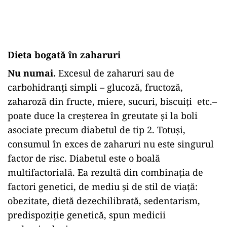
Dieta bogată în zaharuri
Nu numai.
Excesul de zaharuri sau de
carbohidranți simpli – glucoză, fructoză,
zaharoză din fructe, miere, sucuri, biscuiți etc.–
poate duce la creșterea în greutate și la boli
asociate precum diabetul de tip 2. Totuși,
consumul în exces de zaharuri nu este singurul
factor de risc. Diabetul este o boală
multifactorială. Ea rezultă din combinația de
factori genetici, de mediu și de stil de viață:
obezitate, dietă dezechilibrată, sedentarism,
predispoziție genetică, spun medicii