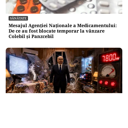
SĂNĂTATE
Mesajul Agenției Naționale a Medicamentului:
De ce au fost blocate temporar la vânzare
Colebil și Panzcebil
NECONVENTIONAL
FrikiPedia: răzbunarea electrocasnicelor.