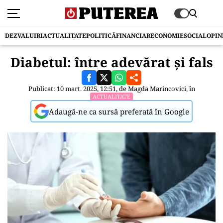
DEZVALUIRI
ACTUALITATE
POLITICĂ
FINANCIAR
ECONOMIE
SOCIAL
OPIN
Diabetul: între adevărat și fals
Publicat: 10 mart. 2025, 12:51, de
Magda Marincovici
, în
ACTUALITATE
Adaugă-ne ca sursă preferată în Google