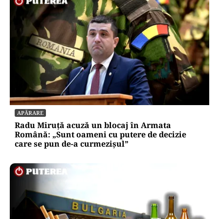
APĂRARE
Radu Miruță acuză un blocaj în Armata
Română: „Sunt oameni cu putere de decizie
care se pun de-a curmezișul”