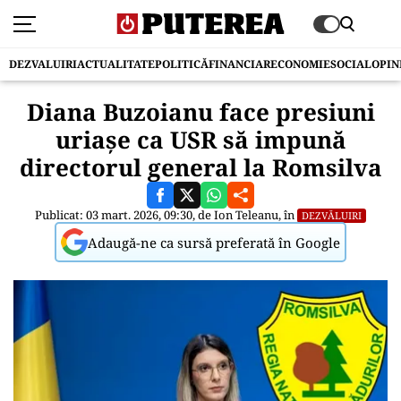
DEZVALUIRI
ACTUALITATE
POLITICĂ
FINANCIAR
ECONOMIE
SOCIAL
OPIN
Diana Buzoianu face presiuni
uriașe ca USR să impună
directorul general la Romsilva
Publicat: 03 mart. 2026, 09:30, de
Ion Teleanu
, în
DEZVĂLUIRI
Adaugă-ne ca sursă preferată în Google