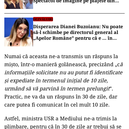
Spectacol de imagine pe plajele din
Mamaia
DEZVĂLUIRI
Disperarea Dianei Buzoianu: Nu poate
să-l schimbe pe directorul general al
„Apelor Române” pentru că e … în
concediu medical
Numai că aceasta ne-a transmis un răspuns la
mișto, într-o manieră golănească, precizând „c
ă
informațiile solicitate nu au putut fi identificate
și expediate în termenul inițial de 10 zile,
urmând să vă parvină în termen prelungit
”.
Practic, ne va da un răspuns în 30 de zile, dar
care putea fi comunicat în cel mult 10 zile.
Astfel, ministra USR a Mediului ne-a trimis la
plimbare, pentru că în 30 de zile ar trebui să se