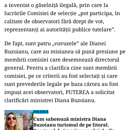
a inventat o găselniță ilegală, prin care la
lucrările Comisiei de selecție „pot participa, în
calitate de observatori fără drept de vot,
reprezentanți ai autorității publice tutelare”.
De fapt, sunt patru „vuvuzele” ale Dianei
Buzoianu, care au misiunea să pună presiune pe
membrii comisiei care desemnează directorul
general. Pentru a clarifica cine sunt membrii
comisiei, pe ce criterii au fost selectați și care
sunt prevederile legale pe baza cărora au fost
impuși acei observatori, PUTEREA a solicitat
clarificări ministrei Diana Buzoianu.
POLITICĂ
Cum sabotează ministra Diana
Buzoianu turismul de pe litoral.