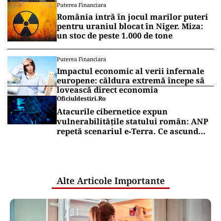
Puterea Financiara
România intră în jocul marilor puteri
pentru uraniul blocat în Niger. Miza:
un stoc de peste 1.000 de tone
Puterea Financiara
Impactul economic al verii infernale
europene: căldura extremă începe să
lovească direct economia
Oficiuldestiri.ro
Atacurile cibernetice expun
vulnerabilitățile statului român: ANP
repetă scenariul e‑Terra. Ce ascund
comunicările oficiale și cine răspunde
pentru mentenanța IT a instituțiilor
publice
Alte Articole Importante