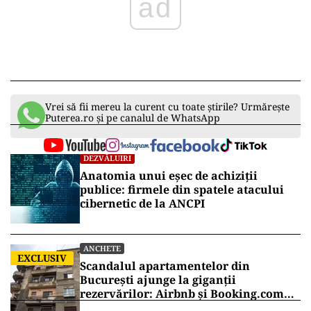
ad
Vrei să fii mereu la curent cu toate știrile? Urmărește
Puterea.ro și pe canalul de WhatsApp
DEZVĂLUIRI
Anatomia unui eșec de achiziții
publice: firmele din spatele atacului
cibernetic de la ANCPI
ANCHETE
EXCLUSIV
Scandalul apartamentelor din
București ajunge la giganții
rezervărilor: Airbnb și Booking.com
anunță măsuri și cer respectarea legii