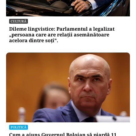
CULTURĂ
Dileme lingvistice: Parlamentul a legalizat
„persoana care are relații asemănătoare
acelora dintre soți”.
POLITICĂ
Cum a ajuns Guvernul Bolojan să piardă 11