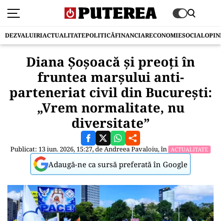
DEZVALUIRI
ACTUALITATE
POLITICĂ
FINANCIAR
ECONOMIE
SOCIAL
OPIN
Diana Șoșoacă și preoți în
fruntea marșului anti-
parteneriat civil din București:
„Vrem normalitate, nu
diversitate”
Publicat: 13 iun. 2026, 15:27, de
Andreea Pavaloiu
, în
ACTUALITATE
Adaugă-ne ca sursă preferată în Google