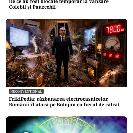
De ce au fost blocate temporar la vânzare
Colebil și Panzcebil
NECONVENTIONAL
FrikiPedia: răzbunarea electrocasnicelor.
Românii îl atacă pe Bolojan cu fierul de călcat