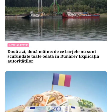
ACTUALITATE
Două azi, două mâine: de ce barjele nu sunt
scufundate toate odată în Dunăre? Explicația
autorităților