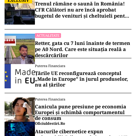
EXCLUSIV
Trenul rămâne o saună în România!
CFR Călători nu are încă aprobat
bugetul de venituri și cheltuieli pentru
2026
ACTUALITATE
Retter, gata cu 7 luni înainte de termen
pe A0 Nord. Care este situația reală a
descărcărilor
Puterea Financiara
Țările UE reconfigurează conceptul
„Made in Europe” în jurul produselor,
nu al țărilor
Puterea Financiara
Canicula pune presiune pe economia
Europei și schimbă comportamentul
de consum
Oficiuldestiri.ro
Atacurile cibernetice expun