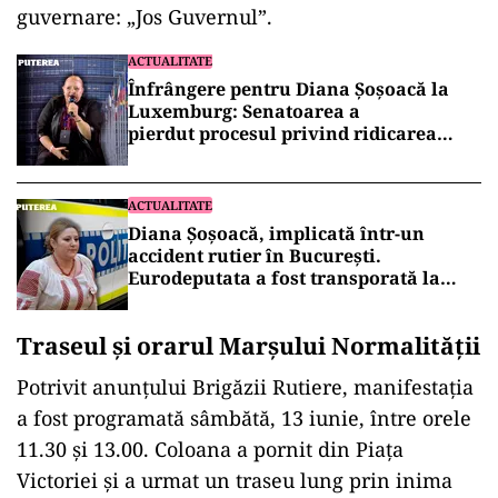
guvernare: „Jos Guvernul”.
ACTUALITATE
Înfrângere pentru Diana Șoșoacă la
Luxemburg: Senatoarea a
pierdut procesul privind ridicarea
imunității
ACTUALITATE
Diana Șoșoacă, implicată într-un
accident rutier în București.
Eurodeputata a fost transporată la
spital
Traseul și orarul Marșului Normalității
Potrivit anunțului Brigăzii Rutiere, manifestația
a fost programată sâmbătă, 13 iunie, între orele
11.30 și 13.00. Coloana a pornit din Piața
Victoriei și a urmat un traseu lung prin inima