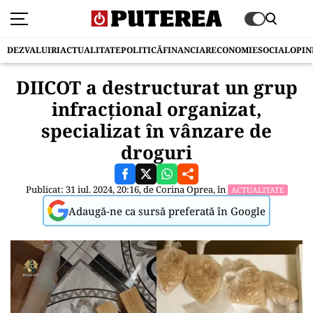
DEZVALUIRI
ACTUALITATE
POLITICĂ
FINANCIAR
ECONOMIE
SOCIAL
OPIN
DIICOT a destructurat un grup
infracțional organizat,
specializat în vânzare de
droguri
Publicat: 31 iul. 2024, 20:16, de
Corina Oprea
, în
ACTUALITATE
Adaugă-ne ca sursă preferată în Google