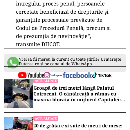
întregului proces penal, persoanele
cercetate beneficiază de drepturile și
garanțiile procesuale prevăzute de
Codul de Procedură Penală, precum și
de prezumția de nevinovăție”,
transmite DIICOT.
Vrei să fii mereu la curent cu toate știrile? Urmărește
Puterea.ro și pe canalul de WhatsApp
ACTUALITATE
Groapă de trei metri lângă Palatul
Cotroceni. O cântăreață a rămas cu
mașina blocata în mijlocul Capitalei:
„Am căzut în groapa asta”
ACTUALITATE
20 de grătare și sute de metri de mese: