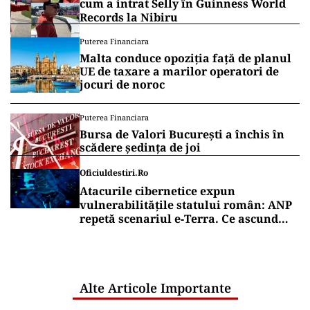
cum a intrat Selly în Guinness World
Records la Nibiru
Puterea Financiara
Malta conduce opoziția față de planul
UE de taxare a marilor operatori de
jocuri de noroc
Puterea Financiara
Bursa de Valori București a închis în
scădere ședința de joi
Oficiuldestiri.ro
Atacurile cibernetice expun
vulnerabilitățile statului român: ANP
repetă scenariul e‑Terra. Ce ascund
comunicările oficiale și cine răspunde
pentru mentenanța IT a instituțiilor
publice
Alte Articole Importante