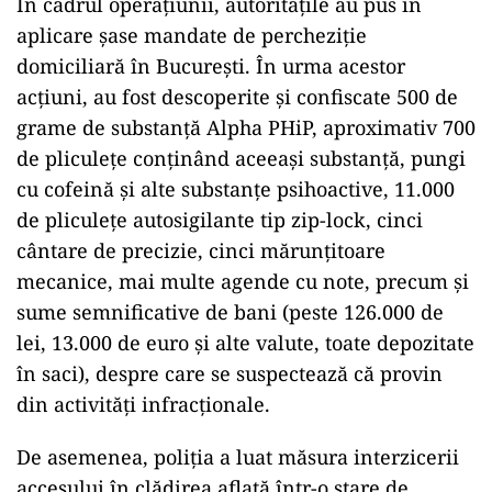
În cadrul operațiunii, autoritățile au pus în
aplicare șase mandate de percheziție
domiciliară în București. În urma acestor
acțiuni, au fost descoperite și confiscate 500 de
grame de substanță Alpha PHiP, aproximativ 700
de pliculețe conținând aceeași substanță, pungi
cu cofeină și alte substanțe psihoactive, 11.000
de pliculețe autosigilante tip zip-lock, cinci
cântare de precizie, cinci mărunțitoare
mecanice, mai multe agende cu note, precum și
sume semnificative de bani (peste 126.000 de
lei, 13.000 de euro și alte valute, toate depozitate
în saci), despre care se suspectează că provin
din activități infracționale.
De asemenea, poliția a luat măsura interzicerii
accesului în clădirea aflată într-o stare de