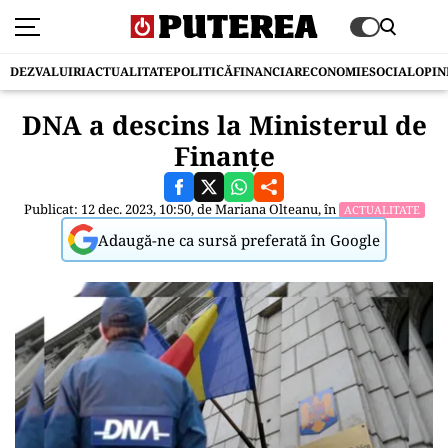
DEZVALUIRI
ACTUALITATE
POLITICĂ
FINANCIAR
ECONOMIE
SOCIAL
OPIN
DNA a descins la Ministerul de
Finanțe
Publicat: 12 dec. 2023, 10:50, de
Mariana Olteanu
, în
ACTUALITATE
Adaugă-ne ca sursă preferată în Google