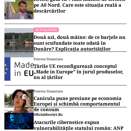
pe A0 Nord. Care este situația reală a
descărcărilor
ACTUALITATE
Două azi, două mâine: de ce barjele nu
sunt scufundate toate odată în
Dunăre? Explicația autorităților
Puterea Financiara
Țările UE reconfigurează conceptul
„Made in Europe” în jurul produselor,
nu al țărilor
Puterea Financiara
Canicula pune presiune pe economia
Europei și schimbă comportamentul
de consum
Oficiuldestiri.ro
Atacurile cibernetice expun
vulnerabilitățile statului român: ANP