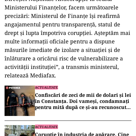
Ministerului Finanțelor, facem următoarele
precizări: Ministerul de Finanțe își reafirmă
angajamentul pentru transparență, statul de
drept și lupta împotriva corupției. Așteptăm mai
multe informații oficiale pentru a dispune
măsurile imediate de izolare a situației și de
înlăturare a oricărui risc de vulnerabilizare a
activității instituției”, a transmis ministerul,
relatează Mediafax.
ACTUALITATE
Confiscări de zeci de mii de dolari și lei
în Constanța. Doi vameși, condamnați
pentru mită după ce și-au recunoscut
faptele în fața DNA
ACTUALITATE
Corupție în industria de apărare. Cine