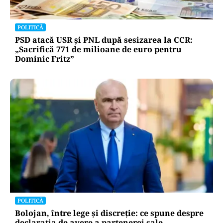
POLITICĂ
PSD atacă USR și PNL după sesizarea la CCR:
„Sacrifică 771 de milioane de euro pentru
Dominic Fritz”
POLITICĂ
Bolojan, între lege și discreție: ce spune despre
declarația de avere a partenerei sale