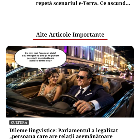
repetă scenariul e‑Terra. Ce ascund
comunicările oficiale și cine răspunde
pentru mentenanța IT a instituțiilor
publice
Alte Articole Importante
CULTURĂ
Dileme lingvistice: Parlamentul a legalizat
„persoana care are relații asemănătoare