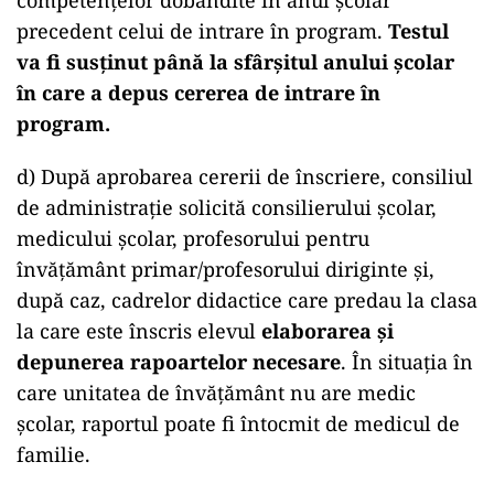
competenţelor dobândite în anul şcolar
precedent celui de intrare în program.
Testul
va fi susţinut până la sfârşitul anului şcolar
în care a depus cererea de intrare în
program.
d) După aprobarea cererii de înscriere, consiliul
de administraţie solicită consilierului şcolar,
medicului şcolar, profesorului pentru
învăţământ primar/profesorului diriginte şi,
după caz, cadrelor didactice care predau la clasa
la care este înscris elevul
elaborarea şi
depunerea rapoartelor necesare
. În situaţia în
care unitatea de învăţământ nu are medic
şcolar, raportul poate fi întocmit de medicul de
familie.