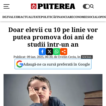
DEZVALUIRI
ACTUALITATE
POLITICĂ
FINANCIAR
ECONOMIE
SOCIAL
OPIN
Doar elevii cu 10 pe linie vor
putea promova doi ani de
studii într-un an
Publicat: 09 ian. 2025, 06:20, de
Evelin Ceciu
, în
SOCIAL
Adaugă-ne ca sursă preferată în Google