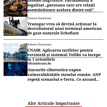
Dileme lingvistice: Parlamentul a
legalizat „persoana care are relații
asemănătoare acelora dintre soți”.
Puterea Financiara
Transgaz vrea să devină acționar la
dezvoltatorul unui terminal american
de gaze naturale lichefiate
Puterea Financiara
CNAIR: Aplicarea tarifelor pentru
rovinietă și sistemul TollRo va începe
la 1 octombrie
Oficiuldestiri.ro
Atacurile cibernetice expun
vulnerabilitățile statului român: ANP
repetă scenariul e‑Terra. Ce ascund
comunicările oficiale și cine răspunde
pentru mentenanța IT a instituțiilor
publice
Alte Articole Importante