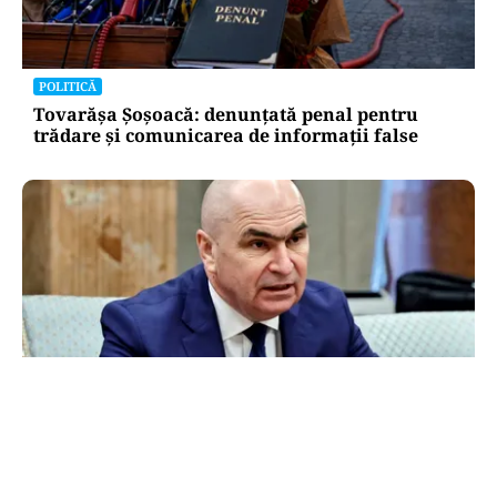
POLITICĂ
Tovarășa Șoșoacă: denunțată penal pentru
trădare și comunicarea de informații false
POLITICĂ
Bolojan acuză PSD și AUR. PNL vrea premier