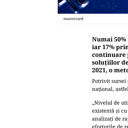
mastercard
Numai 50% d
iar 17% pri
continuare p
soluţiilor d
2021, o met
Potrivit sursei
naţional, astfe
„Nivelul de uti
existentă şi cu
analizaţi de ra
eforturile de 