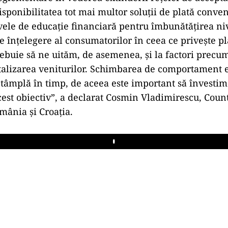
sponibilitatea tot mai multor soluţii de plată conven
tivele de educaţie financiară pentru îmbunătăţirea ni
e înţelegere al consumatorilor în ceea ce priveşte pl
rebuie să ne uităm, de asemenea, şi la factori precu
gitalizarea veniturilor. Schimbarea de comportament 
întâmplă în timp, de aceea este important să învesti
acest obiectiv”, a declarat Cosmin Vladimirescu, Cou
ânia şi Croaţia.
Play