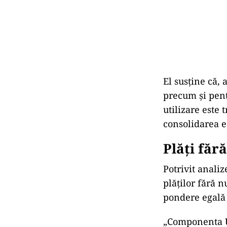
El susţine că, 
precum şi pentr
utilizare este
consolidarea e
Plăți făr
Potrivit anali
plăţilor fără n
pondere egală 
„Componenta Ut