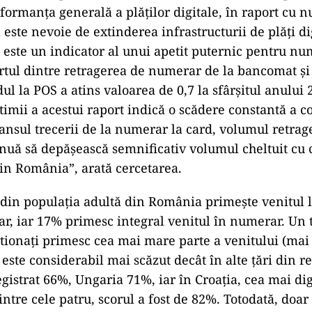
formanţa generală a plăţilor digitale, în raport cu 
 este nevoie de extinderea infrastructurii de plăţi d
 este un indicator al unui apetit puternic pentru nu
tul dintre retragerea de numerar de la bancomat ş
dul la POS a atins valoarea de 0,7 la sfârşitul anului 
timii a acestui raport indică o scădere constantă a c
vansul trecerii de la numerar la card, volumul retrag
uă să depăşească semnificativ volumul cheltuit cu 
in România”, arată cercetarea.
din populaţia adultă din România primeşte venitul 
ar, iar 17% primesc integral venitul în numerar. Un 
stionaţi primesc cea mai mare parte a venitului (ma
 este considerabil mai scăzut decât în alte ţări din r
gistrat 66%, Ungaria 71%, iar în Croaţia, cea mai dig
intre cele patru, scorul a fost de 82%. Totodată, doar