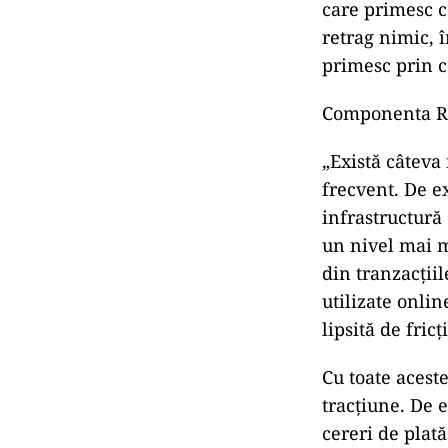
care primesc ce
retrag nimic, 
primesc prin c
Componenta Rat
„Există câteva
frecvent. De e
infrastructură 
un nivel mai m
din tranzacţii
utilizate onli
lipsită de fricţ
Cu toate acest
tracţiune. De 
cereri de plată