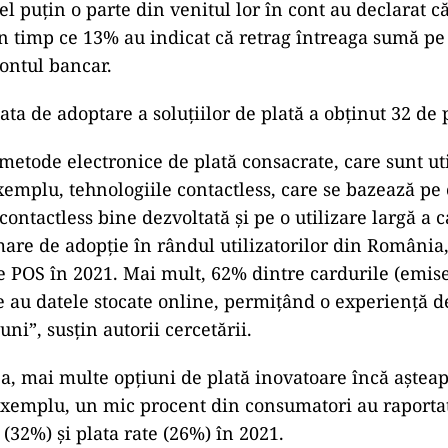
l puţin o parte din venitul lor în cont au declarat c
în timp ce 13% au indicat că retrag întreaga sumă pe
ontul bancar.
a de adoptare a soluţiilor de plată a obţinut 32 de 
 metode electronice de plată consacrate, care sunt uti
xemplu, tehnologiile contactless, care se bazează pe 
contactless bine dezvoltată şi pe o utilizare largă a c
are de adopţie în rândul utilizatorilor din Români
le POS în 2021. Mai mult, 62% dintre cardurile (emi
ne au datele stocate online, permiţând o experienţă
iuni”, susţin autorii cercetării.
ea, mai multe opţiuni de plată inovatoare încă aştea
exemplu, un mic procent din consumatori au raportat 
 (32%) şi plata rate (26%) în 2021.