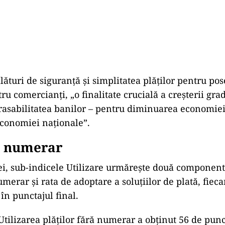
alături de siguranţă şi simplitatea plăţilor pentru pos
u comercianţi, „o finalitate crucială a creşterii gra
 trasabilitatea banilor – pentru diminuarea economiei
conomiei naţionale”.
ă numerar
zei, sub-indicele Utilizare urmăreşte două componente
umerar şi rata de adoptare a soluţiilor de plată, fieca
în punctajul final.
ilizarea plăţilor fără numerar a obţinut 56 de punc