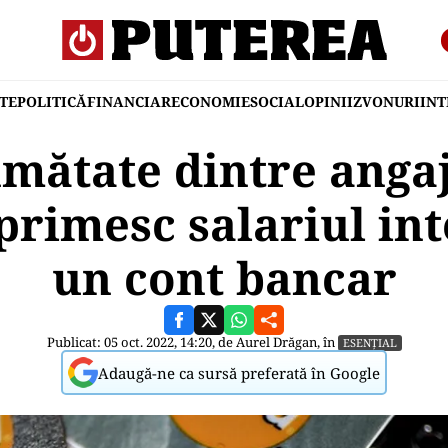
TE
POLITICĂ
FINANCIAR
ECONOMIE
SOCIAL
OPINII
ZVONURI
IN
mătate dintre angaj
rimesc salariul inte
un cont bancar
Publicat: 05 oct. 2022, 14:20, de
Aurel Drăgan
, în
ESENȚIAL
Adaugă-ne ca sursă preferată în Google