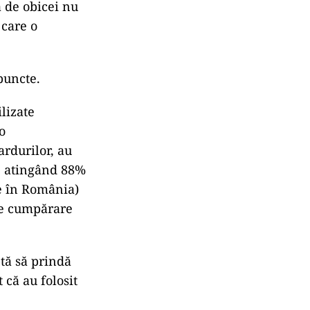
ă de obicei nu
 care o
puncte.
lizate
o
ardurilor, au
a, atingând 88%
se în România)
 de cumpărare
ptă să prindă
că au folosit