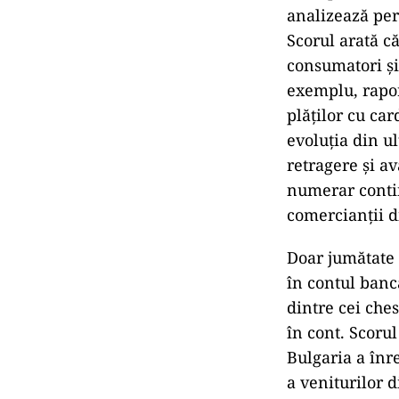
analizează per
Scorul arată că
consumatori şi
exemplu, rapor
plăţilor cu car
evoluţia din ul
retragere şi a
numerar contin
comercianţii d
Doar jumătate 
în contul banc
dintre cei che
în cont. Scorul
Bulgaria a înre
a veniturilor d