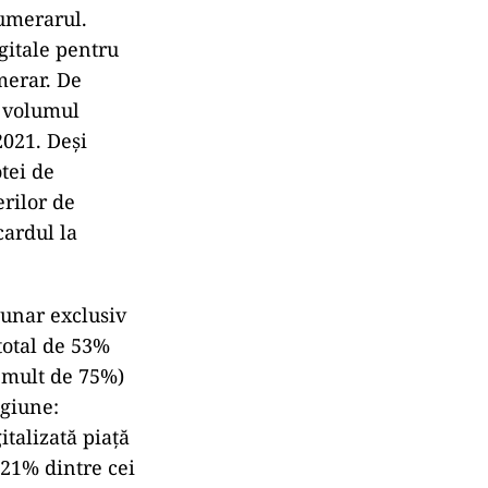
numerarul.
igitale pentru
merar. De
i volumul
2021. Deşi
otei de
erilor de
cardul la
lunar exclusiv
total de 53%
i mult de 75%)
egiune:
italizată piaţă
 21% dintre cei