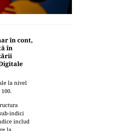
ar în cont,
tă în
ării
Digitale
ale la nivel
 100.
tructura
sub-indici
indice includ
re la