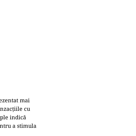
rezentat mai
nzacţiile cu
mple indică
entru a stimula