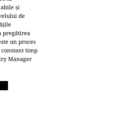
abile şi
velului de
ăţile
m pregătirea
este un proces
m constant timp
ntry Manager