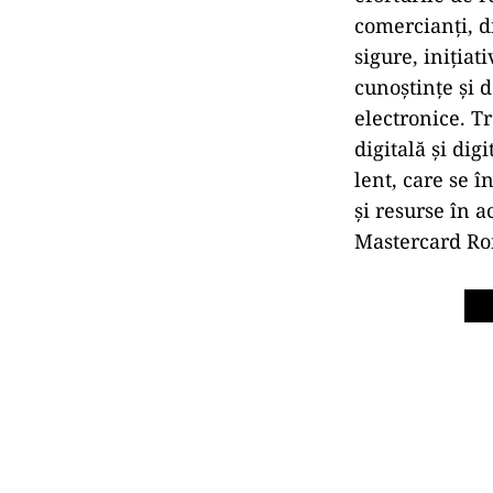
comercianţi, di
sigure, iniţia
cunoştinţe şi d
electronice. T
digitală şi di
lent, care se 
şi resurse în 
Mastercard Rom