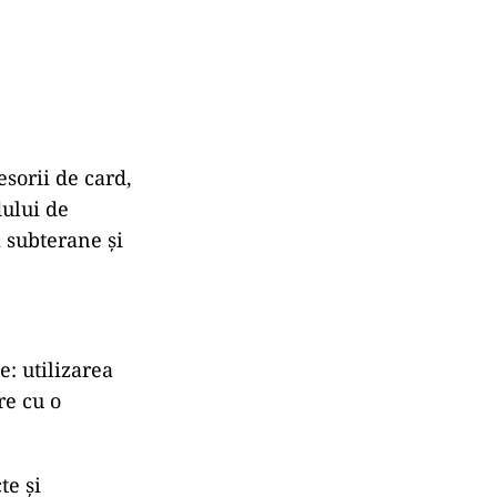
esorii de card,
dului de
 subterane şi
: utilizarea
re cu o
te şi