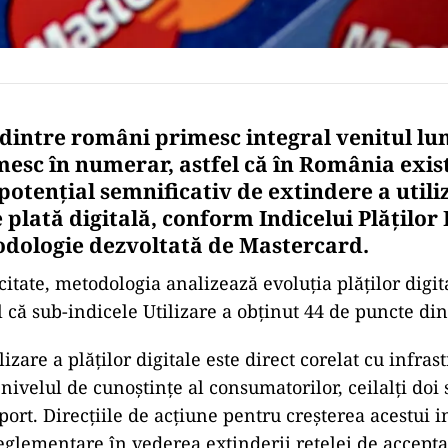
intre români primesc integral venitul lun
mesc în numerar, astfel că în România exis
otenţial semnificativ de extindere a utiliz
e plată digitală, conform Indicelui Plăţilor 
odologie dezvoltată de Mastercard.
 citate, metodologia analizează evoluţia plăţilor digit
l că sub-indicele Utilizare a obţinut 44 de puncte din
lizare a plăţilor digitale este direct corelat cu infras
 nivelul de cunoştinţe al consumatorilor, ceilalţi doi 
port. Direcţiile de acţiune pentru creşterea acestui 
reglementare în vederea extinderii reţelei de accepta