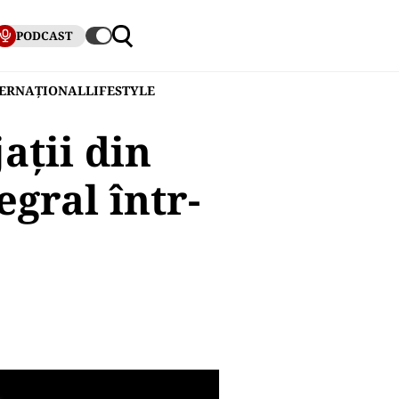
PODCAST
TERNAȚIONAL
LIFESTYLE
ații din
gral într-