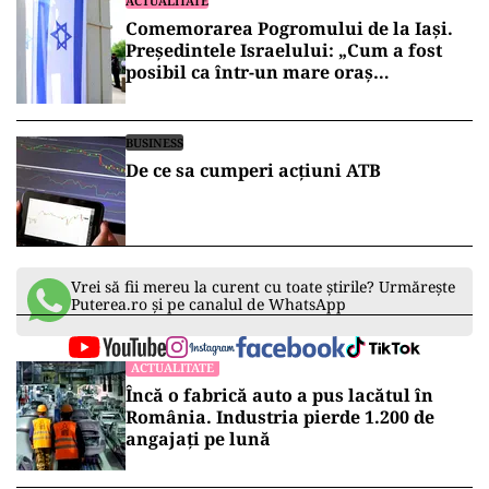
ACTUALITATE
Comemorarea Pogromului de la Iași.
Președintele Israelului: „Cum a fost
posibil ca într-un mare oraș
european… să fie șters chipul lui
Dumnezeu din om?”
BUSINESS
De ce sa cumperi acțiuni ATB
Vrei să fii mereu la curent cu toate știrile? Urmărește
Puterea.ro și pe canalul de WhatsApp
ACTUALITATE
Încă o fabrică auto a pus lacătul în
România. Industria pierde 1.200 de
angajați pe lună