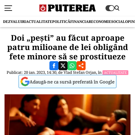
DEZVALUIRI
ACTUALITATE
POLITICĂ
FINANCIAR
ECONOMIE
SOCIAL
OPIN
Doi „peşti” au făcut aproape
patru milioane de lei obligând
fete minore să se prostitueze
Publicat: 20 ian. 2023, 14:30, de
Vlad Stefan Orjan
, în
ACTUALITATE
Adaugă-ne ca sursă preferată în Google