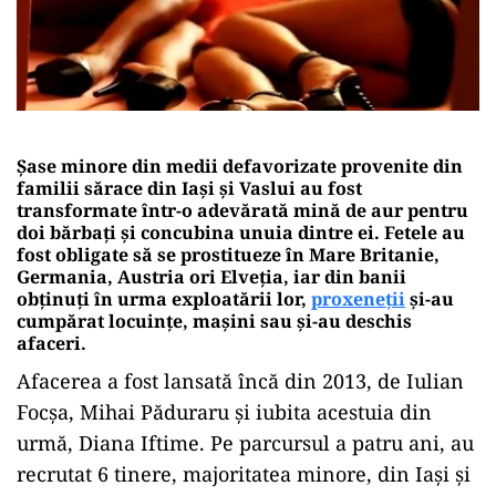
Șase minore din medii defavorizate provenite din
familii sărace din Iași și Vaslui au fost
transformate într-o adevărată mină de aur pentru
doi bărbați și concubina unuia dintre ei. Fetele au
fost obligate să se prostitueze în Mare Britanie,
Germania, Austria ori Elveția, iar din banii
obținuți în urma exploatării lor,
proxeneții
și-au
cumpărat locuințe, mașini sau și-au deschis
afaceri.
Afacerea a fost lansată încă din 2013, de Iulian
Focșa, Mihai Păduraru și iubita acestuia din
urmă, Diana Iftime. Pe parcursul a patru ani, au
recrutat 6 tinere, majoritatea minore, din Iași și