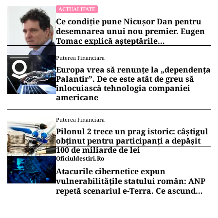
ACTUALITATE
Ce condiție pune Nicușor Dan pentru
desemnarea unui nou premier. Eugen
Tomac explică așteptările
președintelui
Puterea Financiara
Europa vrea să renunțe la „dependența
Palantir”. De ce este atât de greu să
înlocuiască tehnologia companiei
americane
Puterea Financiara
Pilonul 2 trece un prag istoric: câștigul
obținut pentru participanți a depășit
100 de miliarde de lei
Oficiuldestiri.ro
Atacurile cibernetice expun
vulnerabilitățile statului român: ANP
repetă scenariul e‑Terra. Ce ascund
comunicările oficiale și cine răspunde
pentru mentenanța IT a instituțiilor