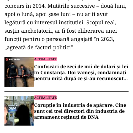
concurs în 2014. Mutările succesive – două luni,
apoi o lună, apoi șase luni – nu ar fi avut
legătură cu interesul instituției. Scopul real,
susțin anchetatorii, ar fi fost eliberarea unei
funcții pentru o persoană angajată în 2023,
„agreată de factori politici”.
ACTUALITATE
Confiscări de zeci de mii de dolari și lei
în Constanța. Doi vameși, condamnați
pentru mită după ce și-au recunoscut
faptele în fața DNA
ACTUALITATE
Corupție în industria de apărare. Cine
sunt cei trei directori din industria de
armament reținuți de DNA