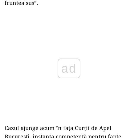
fruntea sus”.
ad
Cazul ajunge acum în fața Curții de Apel
București, instanța competentă pentru fapte