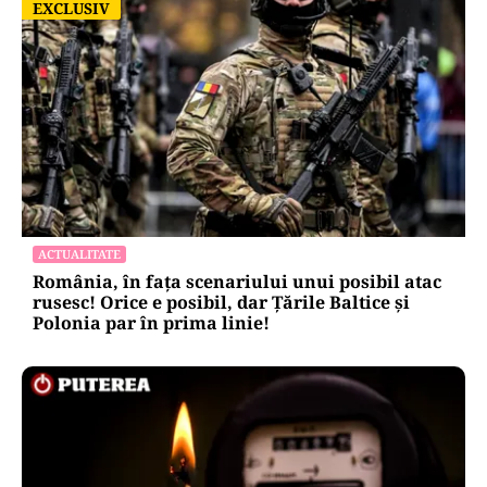
EXCLUSIV
EXCLUSIV
ACTUALITATE
România, în fața scenariului unui posibil atac
rusesc! Orice e posibil, dar Țările Baltice și
Polonia par în prima linie!