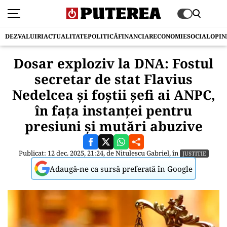
DEZVALUIRI
ACTUALITATE
POLITICĂ
FINANCIAR
ECONOMIE
SOCIAL
OPIN
Dosar exploziv la DNA: Fostul
secretar de stat Flavius
Nedelcea și foștii șefi ai ANPC,
în fața instanței pentru
presiuni și mutări abuzive
Publicat: 12 dec. 2025, 21:24, de
Nitulescu Gabriel
, în
JUSTITIE
Adaugă-ne ca sursă preferată în Google