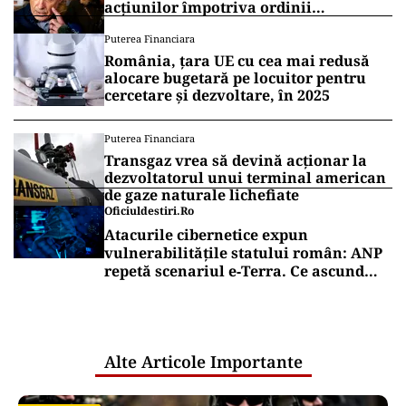
acțiunilor împotriva ordinii
constituționale, pe masa judecătorilor
Puterea Financiara
de la Înalta Curte
România, țara UE cu cea mai redusă
alocare bugetară pe locuitor pentru
cercetare și dezvoltare, în 2025
Puterea Financiara
Transgaz vrea să devină acționar la
dezvoltatorul unui terminal american
de gaze naturale lichefiate
Oficiuldestiri.ro
Atacurile cibernetice expun
vulnerabilitățile statului român: ANP
repetă scenariul e‑Terra. Ce ascund
comunicările oficiale și cine răspunde
pentru mentenanța IT a instituțiilor
publice
Alte Articole Importante