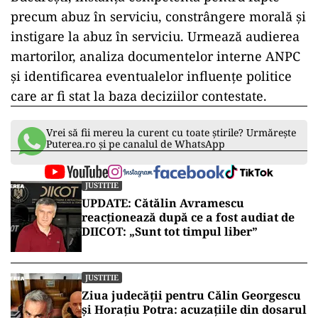
precum abuz în serviciu, constrângere morală și
instigare la abuz în serviciu. Urmează audierea
martorilor, analiza documentelor interne ANPC
și identificarea eventualelor influențe politice
care ar fi stat la baza deciziilor contestate.
Vrei să fii mereu la curent cu toate știrile? Urmărește
Puterea.ro și pe canalul de WhatsApp
JUSTITIE
UPDATE: Cătălin Avramescu
reacționează după ce a fost audiat de
DIICOT: „Sunt tot timpul liber”
JUSTITIE
Ziua judecății pentru Călin Georgescu
și Horațiu Potra: acuzațiile din dosarul