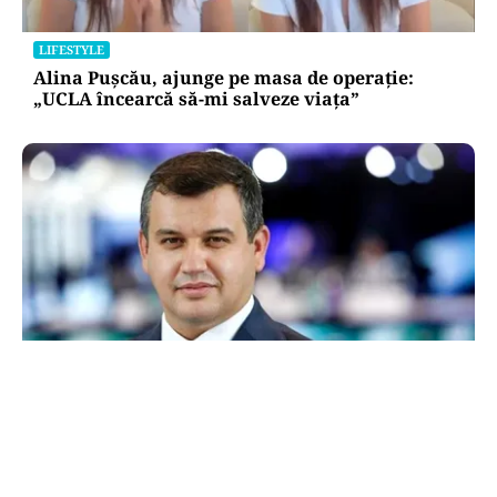
LIFESTYLE
Alina Pușcău, ajunge pe masa de operație:
„UCLA încearcă să-mi salveze viața”
POLITICĂ
Eugen Tomac cere comasarea a peste 1.500 de
primării și reorganizarea județelor: „Nu mai
putem funcționa”