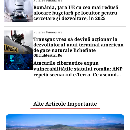
Puterea Financiara
România, țara UE cu cea mai redusă
alocare bugetară pe locuitor pentru
cercetare și dezvoltare, în 2025
Puterea Financiara
Transgaz vrea să devină acționar la
dezvoltatorul unui terminal american
de gaze naturale lichefiate
Oficiuldestiri.ro
Atacurile cibernetice expun
vulnerabilitățile statului român: ANP
repetă scenariul e‑Terra. Ce ascund
comunicările oficiale și cine răspunde
pentru mentenanța IT a instituțiilor
publice
Alte Articole Importante