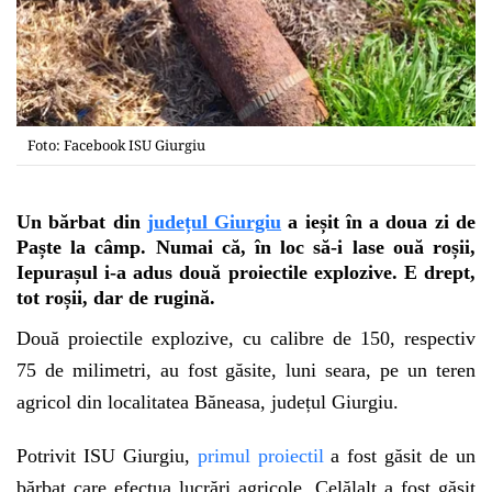
Foto: Facebook ISU Giurgiu
Un bărbat din
județul Giurgiu
a ieșit în a doua zi de
Paște la câmp. Numai că, în loc să-i lase ouă roșii,
Iepurașul i-a adus două proiectile explozive. E drept,
tot roșii, dar de rugină.
Două proiectile explozive, cu calibre de 150, respectiv
75 de milimetri, au fost găsite, luni seara, pe un teren
agricol din localitatea Băneasa, județul Giurgiu.
Potrivit ISU Giurgiu,
primul proiectil
a fost găsit de un
bărbat care efectua lucrări agricole. Celălalt a fost găsit