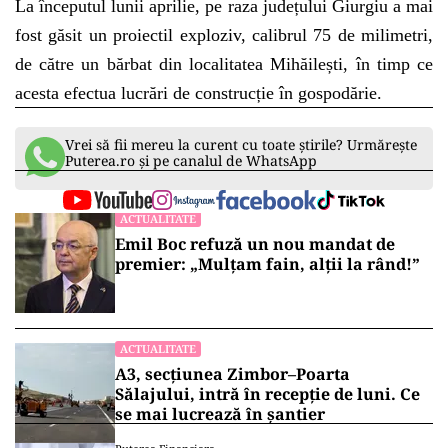
La începutul lunii aprilie, pe raza județului Giurgiu a mai
fost găsit un proiectil exploziv, calibrul 75 de milimetri,
de către un bărbat din localitatea Mihăilești, în timp ce
acesta efectua lucrări de construcție în gospodărie.
Vrei să fii mereu la curent cu toate știrile? Urmărește
Puterea.ro și pe canalul de WhatsApp
ACTUALITATE
Emil Boc refuză un nou mandat de
premier: „Mulțam fain, alții la rând!”
ACTUALITATE
A3, secțiunea Zimbor–Poarta
Sălajului, intră în recepție de luni. Ce
se mai lucrează în șantier