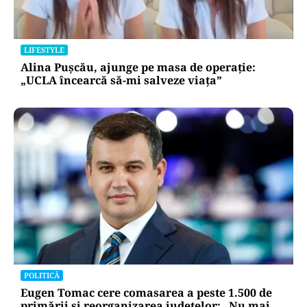
LIFESTYLE
Alina Pușcău, ajunge pe masa de operație:
„UCLA încearcă să-mi salveze viața”
POLITICĂ
Eugen Tomac cere comasarea a peste 1.500 de
primării și reorganizarea județelor: „Nu mai