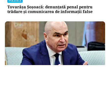
POLITICĂ
Tovarășa Șoșoacă: denunțată penal pentru
trădare și comunicarea de informații false
POLITICĂ
Bolojan acuză PSD și AUR. PNL vrea premier
tehnocrat: „Au lăsat România în faza finală de
absorbţie a PNRR”