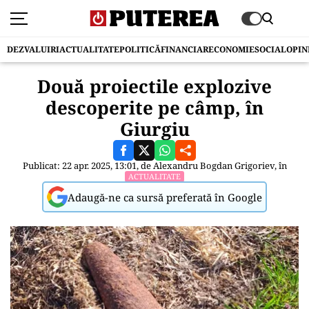
DEZVALUIRI
ACTUALITATE
POLITICĂ
FINANCIAR
ECONOMIE
SOCIAL
OPIN
Două proiectile explozive
descoperite pe câmp, în
Giurgiu
Publicat: 22 apr. 2025, 13:01, de
Alexandru Bogdan Grigoriev
, în
ACTUALITATE
Adaugă-ne ca sursă preferată în Google