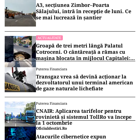
A3, secțiunea Zimbor–Poarta
Sălajului, intră în recepție de luni. Ce
se mai lucrează în șantier
ACTUALITATE
Groapă de trei metri lângă Palatul
Cotroceni. O cântăreață a rămas cu
mașina blocata în mijlocul Capitalei:
„Am căzut în groapa asta”
Puterea Financiara
Transgaz vrea să devină acționar la
dezvoltatorul unui terminal american
de gaze naturale lichefiate
Puterea Financiara
CNAIR: Aplicarea tarifelor pentru
rovinietă și sistemul TollRo va începe
la 1 octombrie
Oficiuldestiri.ro
Atacurile cibernetice expun