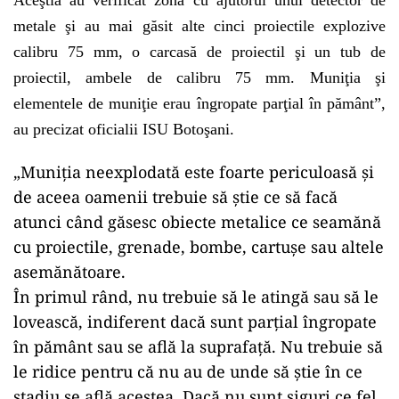
Aceştia au verificat zona cu ajutorul unui detector de
metale şi au mai găsit alte cinci proiectile explozive
calibru 75 mm, o carcasă de proiectil şi un tub de
proiectil, ambele de calibru 75 mm. Muniţia şi
elementele de muniţie erau îngropate parţial în pământ”,
au precizat oficialii ISU Botoşani.
„Muniția neexplodată este foarte periculoasă și
de aceea oamenii trebuie să știe ce să facă
atunci când găsesc obiecte metalice ce seamănă
cu proiectile, grenade, bombe, cartușe sau altele
asemănătoare.
În primul rând, nu trebuie să le atingă sau să le
lovească, indiferent dacă sunt parțial îngropate
în pământ sau se află la suprafață. Nu trebuie să
le ridice pentru că nu au de unde să știe în ce
stadiu se află acestea. Dacă nu sunt siguri ce fel