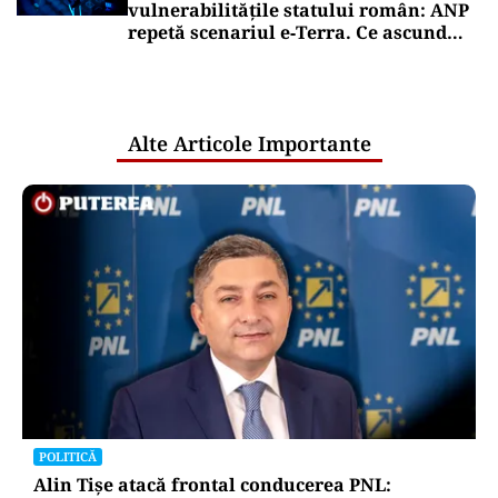
vulnerabilitățile statului român: ANP
repetă scenariul e‑Terra. Ce ascund
comunicările oficiale și cine răspunde
pentru mentenanța IT a instituțiilor
publice
Alte Articole Importante
POLITICĂ
Alin Tișe atacă frontal conducerea PNL: