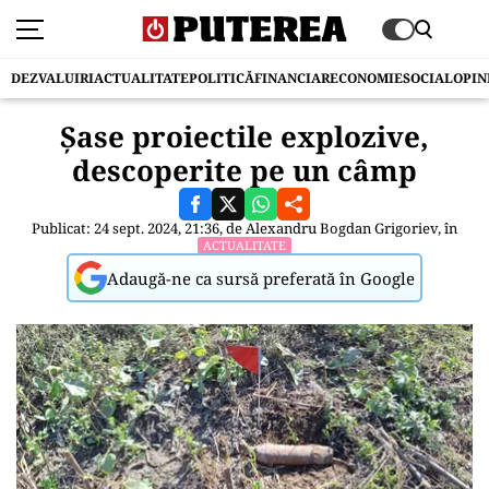
DEZVALUIRI
ACTUALITATE
POLITICĂ
FINANCIAR
ECONOMIE
SOCIAL
OPIN
Şase proiectile explozive,
descoperite pe un câmp
Publicat: 24 sept. 2024, 21:36, de
Alexandru Bogdan Grigoriev
, în
ACTUALITATE
Adaugă-ne ca sursă preferată în Google