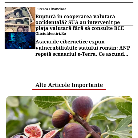
Puterea Financiara
Ruptură în cooperarea valutară
occidentală? SUA au intervenit pe
piața valutară fără să consulte BCE
Oficiuldestiri.ro
Atacurile cibernetice expun
vulnerabilitățile statului român: ANP
repetă scenariul e‑Terra. Ce ascund
comunicările oficiale și cine răspunde
pentru mentenanța IT a instituțiilor
publice
Alte Articole Importante