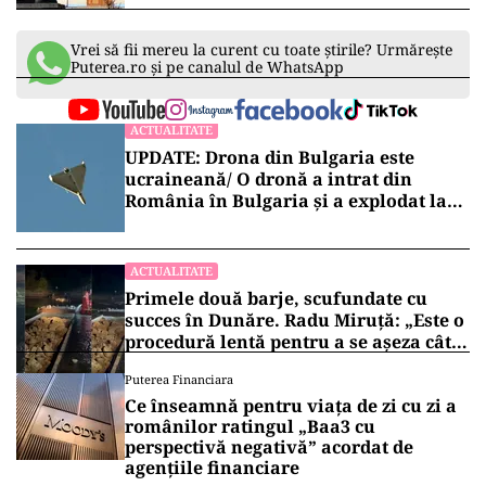
Vrei să fii mereu la curent cu toate știrile? Urmărește
Puterea.ro și pe canalul de WhatsApp
ACTUALITATE
UPDATE: Drona din Bulgaria este
ucraineană/ O dronă a intrat din
România în Bulgaria şi a explodat la
100 de metri de graniţă
ACTUALITATE
Primele două barje, scufundate cu
succes în Dunăre. Radu Miruță: „Este o
procedură lentă pentru a se așeza cât
mai bine”
Puterea Financiara
Ce înseamnă pentru viața de zi cu zi a
românilor ratingul „Baa3 cu
perspectivă negativă” acordat de
agențiile financiare