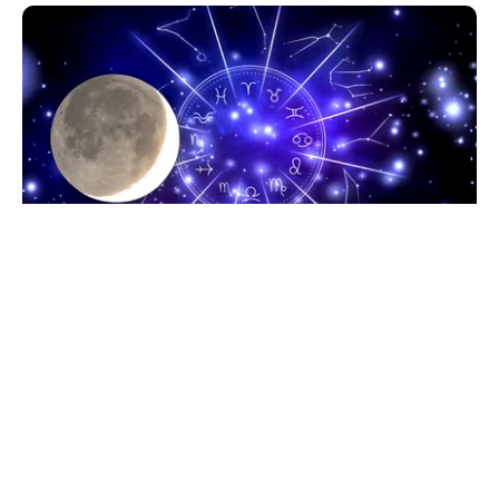
HOROSCOP
Horoscop 9 august 2026. Capricornii primesc o
veste neașteptată, Scorpionii deschid un capitol
sentimental
TOS
Politica Cookies
Protecția Datelor Personale
Despre Noi
Publicitate
Echipa