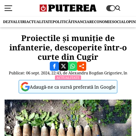
DEZVALUIRI
ACTUALITATE
POLITICĂ
FINANCIAR
ECONOMIE
SOCIAL
OPIN
Proiectile şi muniţie de
infanterie, descoperite într-o
curte din Cugir
Publicat: 06 sept. 2024, 22:43, de
Alexandru Bogdan Grigoriev
, în
ACTUALITATE
Adaugă-ne ca sursă preferată în Google