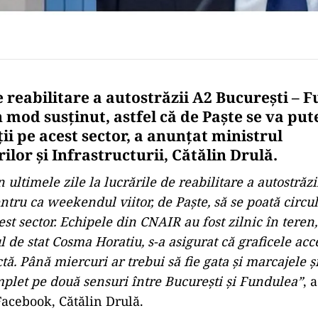
e reabilitare a autostrăzii A2 Bucureşti – 
 mod susţinut, astfel că de Paşte se va put
ţii pe acest sector, a anunţat ministrul
lor şi Infrastructurii, Cătălin Drulă.
în ultimele zile la lucrările de reabilitare a autostrăz
ntru ca weekendul viitor, de Paşte, să se poată circul
cest sector. Echipele din CNAIR au fost zilnic în teren,
 de stat Cosma Horatiu, s-a asigurat că graficele acc
tă. Până miercuri ar trebui să fie gata şi marcajele şi
plet pe două sensuri între Bucureşti şi Fundulea”
, 
acebook, Cătălin Drulă.