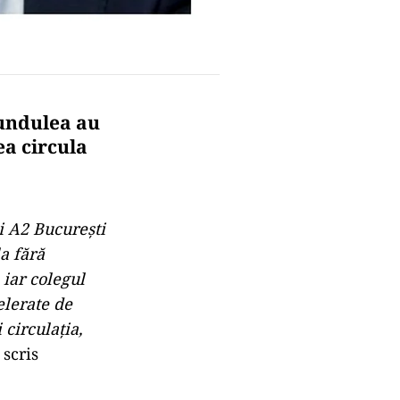
Fundulea au
ea circula
ii A2 Bucureşti
a fără
 iar colegul
elerate de
 circulaţia,
a scris