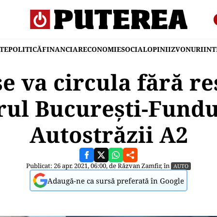
TE
POLITICĂ
FINANCIAR
ECONOMIE
SOCIAL
OPINII
ZVONURI
IN
e va circula fără re
rul București-Fundu
Autostrăzii A2
Publicat: 26 apr. 2021, 06:00, de
Răzvan Zamfir
, în
AUTO
Adaugă-ne ca sursă preferată în Google