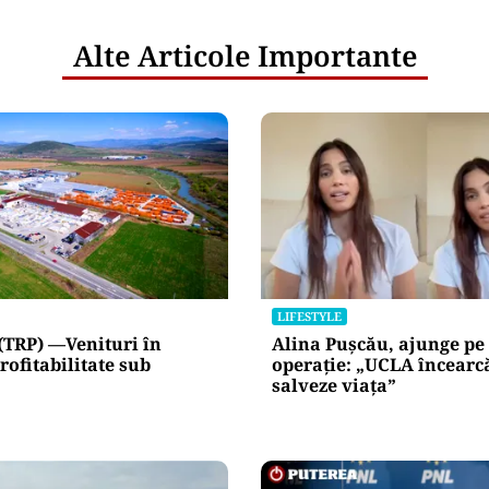
netice
litățile
: ANP
l e‑Terra.
nicările
e răspunde
nța IT a
blice
Alte Articole Importante