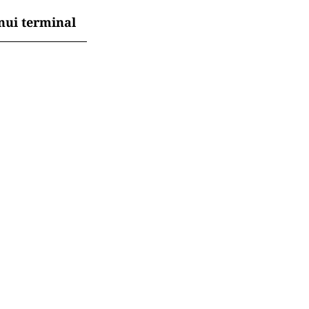
 se schimbă
ni, însă tot
ă pe locuitor
nui terminal