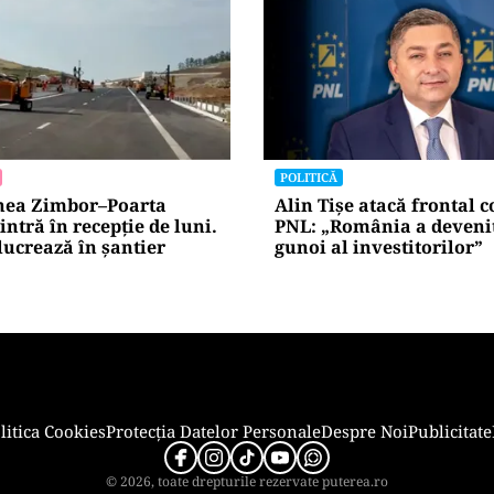
LIFESTYLE
(TRP) —Venituri în
Alina Pușcău, ajunge pe
rofitabilitate sub
operație: „UCLA încearc
salveze viața”