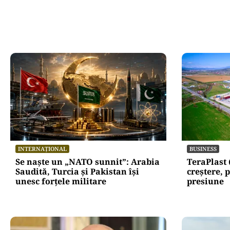
Oficiuldestiri.ro
Atacurile ciber
expun vulnerabi
statului român
repetă scenariu
Ce ascund comu
oficiale și cin
pentru mentena
instituțiilor pu