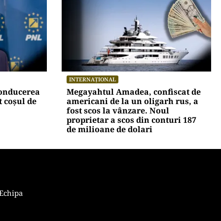
POLITICĂ
 masa de
Eugen Tomac cere comasarea a
ă să-mi
peste 1.500 de primării și
reorganizarea județelor: „Nu mai
putem funcționa”