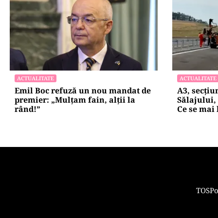
INTERNAȚIONAL
BUSINESS
Se naște un „NATO sunnit”: Arabia
TeraPlast 
Saudită, Turcia și Pakistan își
creștere, p
unesc forțele militare
presiune