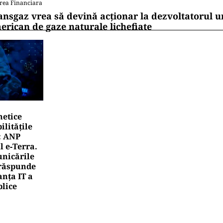
TO
a rovinietă intră în vigoare de la 1 octombrie 2026. Ce
tru transportatori
TO
imbare pe piața auto: românii cumpără mai puține mași
 multe sunt noi
rea Financiara
mânia, țara UE cu cea mai redusă alocare bugetar
ntru cercetare și dezvoltare, în 2025
rea Financiara
ansgaz vrea să devină acționar la dezvoltatorul u
erican de gaze naturale lichefiate