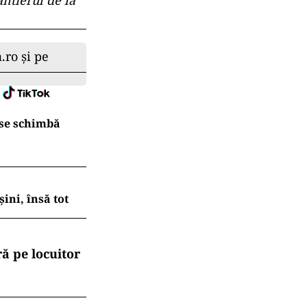
nci traficul se
ă şi la
ii ’80. „Unul
e va
afic. Lucrările
r pe reţeaua
ricţie la
 Rutieră pentru
antierul de la
.ro și pe