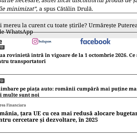
oximativ 3 km de reabilitat la toamnă, dar până atu
normal pe ambele sensuri”
, a subliniat Cătălin Drulă.
ionat şi faptul că, începând din februarie, se lucreaz
odului dunărean de la Cernavodă, pod construit în an
este închis pentru aceste lucrări, dar de la 1 iunie s
tru ca pe perioada estivală să nu existe gâtuiri de tr
luate în toamnă”, a mai scris ministrul Transporturilo
a, în weekendul viitor, de Paşte, rămâne această rest
traficul deviat.
„Colegii mei au discutat şi cu Poliţia
urile necesare, astfel încât disconfortul produs de ş
fie minimizat”
, a spus Cătălin Drulă.
ii mereu la curent cu toate știrile? Urmărește Puterea
 de WhatsApp