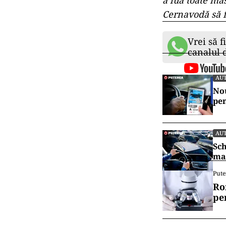
„Mai rămân apr
va desfăşura 
Aceasta a menţ
reabilitarea p
dintre sensuri 
redeschide, pen
vor fi apoi re
de socializare.
Cu toate aceste
Cernavodă, cu 
a lua toate măs
Cernavodă să 
Vrei să f
canalul