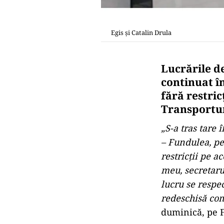
Egis și Catalin Drula
Lucrările d
continuat în
fără restric
Transporturi
„S-a tras tare 
– Fundulea, pe
restricţii pe a
meu, secretarul
lucru se respec
redeschisă com
duminică, pe F