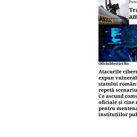
AU
Nou
pen
AU
Sch
mai
Pute
Ro
pe
Pute
Tr
am