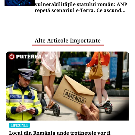
vulnerabilitățile statului român: ANP
repetă scenariul e‑Terra. Ce ascund
comunicările oficiale și cine răspunde
pentru mentenanța IT a instituțiilor
publice
Alte Articole Importante
LIFESTYLE
Locul din România unde trotinetele vor fi