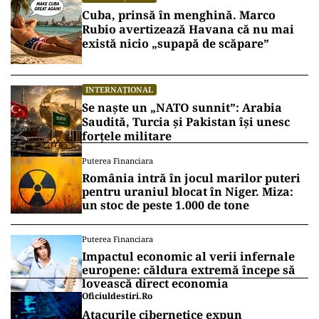
Cuba, prinsă în menghină. Marco
Rubio avertizează Havana că nu mai
există nicio „supapă de scăpare”
INTERNAȚIONAL
Se naște un „NATO sunnit”: Arabia
Saudită, Turcia și Pakistan își unesc
forțele militare
Puterea Financiara
România intră în jocul marilor puteri
pentru uraniul blocat în Niger. Miza:
un stoc de peste 1.000 de tone
Puterea Financiara
Impactul economic al verii infernale
europene: căldura extremă începe să
lovească direct economia
Oficiuldestiri.ro
Atacurile cibernetice expun