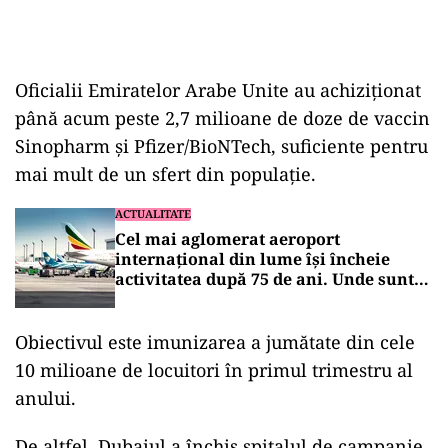
Oficialii Emiratelor Arabe Unite au achiziționat
până acum peste 2,7 milioane de doze de vaccin
Sinopharm și Pfizer/BioNTech, suficiente pentru
mai mult de un sfert din populație.
ACTUALITATE
Cel mai aglomerat aeroport
internațional din lume își încheie
activitatea după 75 de ani. Unde sunt
mutate zborurile
Obiectivul este imunizarea a jumătate din cele
10 milioane de locuitori în primul trimestru al
anului.
De altfel, Dubaiul a închis spitalul de campanie,