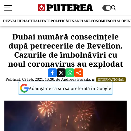
DEZVALUIRI
ACTUALITATE
POLITICĂ
FINANCIAR
ECONOMIE
SOCIAL
OPIN
Dubai numără consecințele
după petrecerile de Revelion.
Cazurile de îmbolnăviri cu
noul coronavirus au explodat
Publicat: 03 feb. 2021, 15:30, de
Andreea Borcilă
, în
INTERNAȚIONAL
Adaugă-ne ca sursă preferată în Google