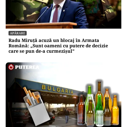
APĂRARE
Radu Miruță acuză un blocaj în Armata
Română: „Sunt oameni cu putere de decizie
care se pun de-a curmezișul”