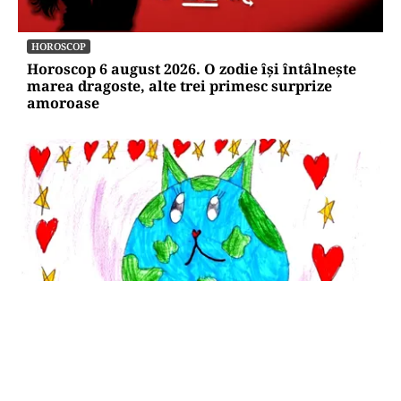
HOROSCOP
Horoscop 6 august 2026. O zodie își întâlnește
marea dragoste, alte trei primesc surprize
amoroase
SĂNĂTATE
Cât costă să-ți salvezi câinele sau pisica în
România