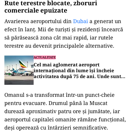
Rute terestre blocate, zboruri
comerciale epuizate
Avarierea aeroportului din
Dubai
a generat un
efect în lanț. Mii de turiști și rezidenți încearcă
să părăsească zona cât mai rapid, iar rutele
terestre au devenit principalele alternative.
ACTUALITATE
Cel mai aglomerat aeroport
internațional din lume își încheie
activitatea după 75 de ani. Unde sunt
mutate zborurile
Omanul s-a transformat într-un punct-cheie
pentru evacuare. Drumul până la Muscat
durează aproximativ patru ore și jumătate, iar
aeroportul capitalei omanite rămâne funcțional,
deși operează cu întârzieri semnificative.