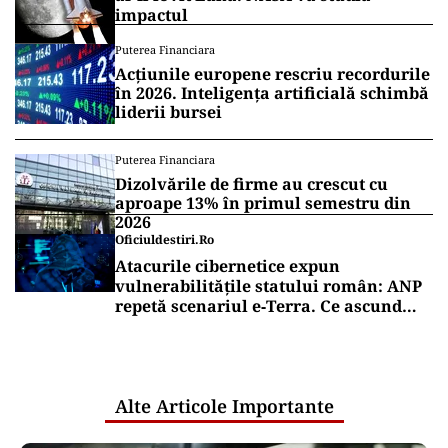
impactul
Puterea Financiara
Acțiunile europene rescriu recordurile
în 2026. Inteligența artificială schimbă
liderii bursei
Puterea Financiara
Dizolvările de firme au crescut cu
aproape 13% în primul semestru din
2026
Oficiuldestiri.ro
Atacurile cibernetice expun
vulnerabilitățile statului român: ANP
repetă scenariul e‑Terra. Ce ascund
comunicările oficiale și cine răspunde
pentru mentenanța IT a instituțiilor
publice
Alte Articole Importante