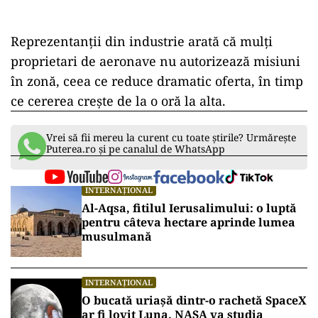
Reprezentanții din industrie arată că mulți
proprietari de aeronave nu autorizează misiuni
în zonă, ceea ce reduce dramatic oferta, în timp
ce cererea crește de la o oră la alta.
Vrei să fii mereu la curent cu toate știrile? Urmărește
Puterea.ro și pe canalul de WhatsApp
INTERNAȚIONAL
Al-Aqsa, fitilul Ierusalimului: o luptă
pentru câteva hectare aprinde lumea
musulmană
INTERNAȚIONAL
O bucată uriașă dintr-o rachetă SpaceX
ar fi lovit Luna. NASA va studia