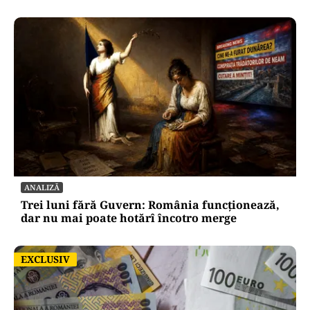
ANALIZĂ
Trei luni fără Guvern: România funcționează,
dar nu mai poate hotărî încotro merge
EXCLUSIV
EXCLUSIV