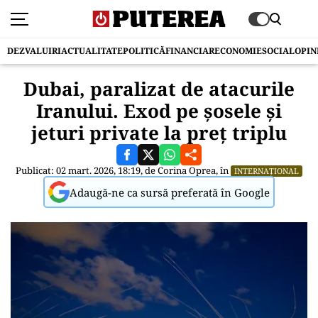
DEZVALUIRI
ACTUALITATE
POLITICĂ
FINANCIAR
ECONOMIE
SOCIAL
OPIN
Dubai, paralizat de atacurile
Iranului. Exod pe șosele și
jeturi private la preț triplu
Publicat: 02 mart. 2026, 18:19, de
Corina Oprea
, în
INTERNAȚIONAL
Adaugă-ne ca sursă preferată în Google