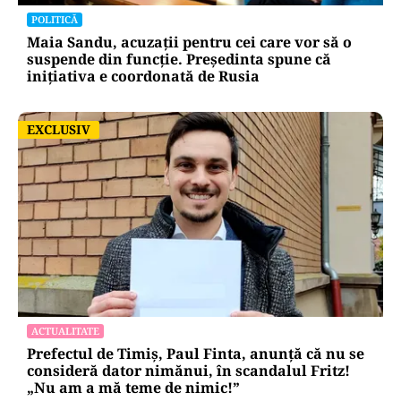
POLITICĂ
Maia Sandu, acuzații pentru cei care vor să o
suspende din funcție. Președinta spune că
inițiativa e coordonată de Rusia
EXCLUSIV
EXCLUSIV
ACTUALITATE
Prefectul de Timiș, Paul Finta, anunță că nu se
consideră dator nimănui, în scandalul Fritz!
„Nu am a mă teme de nimic!”