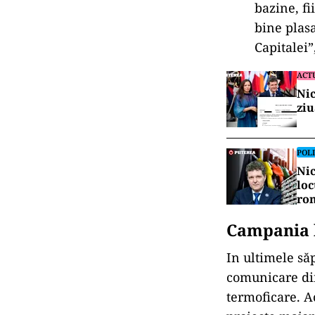
bazine, fi
bine plasa
Capitalei”
ACT
Nic
ziu
POLI
Nic
loc
ro
Campania l
In ultimele s
comunicare din
termoficare. A