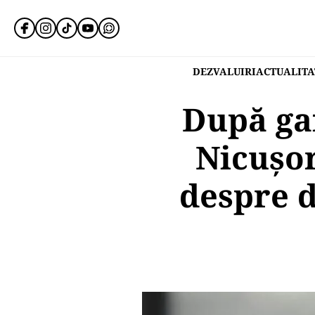
DEZVALUIRI
ACTUALITA
După gaf
Nicușo
despre d