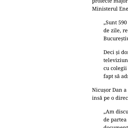
proiecte major
Ministerul Ener
„Sunt 590
de zile, r
Bucureștiu
Deci și do
televiziu
cu colegii
fapt să ad
Nicușor Dan a i
insă pe o dire
„Am discu
de partea 
documente