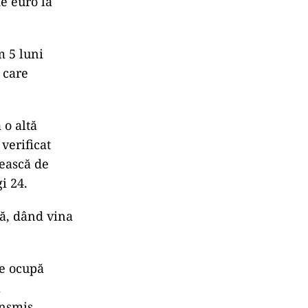
e euro la
m 5 luni
 care
 o altă
verificat
rească de
i 24.
tă, dând vina
e ocupă
ă
ansmis