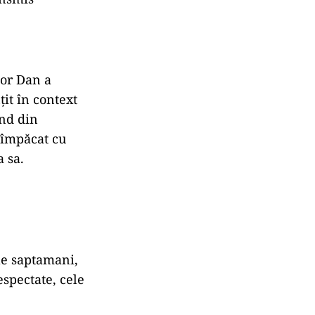
șor Dan a
țit în context
ând din
t împăcat cu
 sa.
le saptamani,
espectate, cele