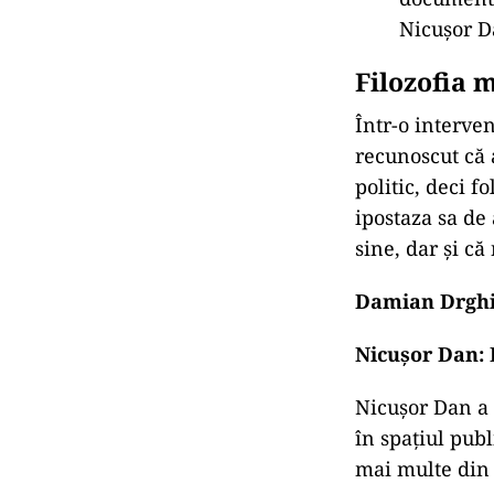
Nicușor D
Filozofia 
Într-o interve
recunoscut că 
politic, deci 
ipostaza sa de 
sine, dar și c
Damian Drghici
Nicușor Dan: P
Nicușor Dan a 
în spațiul pub
mai multe din