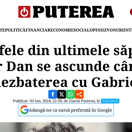
TE
POLITICĂ
FINANCIAR
ECONOMIE
SOCIAL
OPINII
ZVONURI
IN
ele din ultimele s
r Dan se ascunde câ
ezbaterea cu Gabri
Publicat: 03 iun. 2024, 22:50, de
Ziarul Puterea
, în
POLITICĂ
Adaugă-ne ca sursă preferată în Google