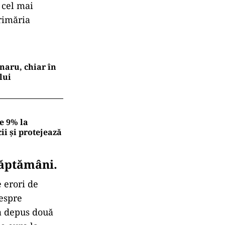
 cel mai
Primăria
naru, chiar în
lui
e 9% la
ii și protejează
săptămâni.
 erori de
espre
 a depus două