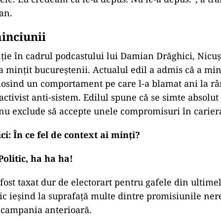
an.
minciunii
nție în cadrul podcastului lui Damian Drăghici, Nicu
a mințit bucureștenii. Actualul edil a admis că a min
folosind un comportament pe care l-a blamat ani la r
activist anti-sistem. Edilul spune că se simte absolu
ă nu exclude să accepte unele compromisuri în cariera
: În ce fel de context ai minți?
olitic, ha ha ha!
fost taxat dur de electorart pentru gafele din ultime
lic ieșind la suprafață multe dintre promisiunile ner
 campania anterioară.