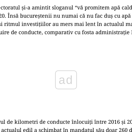
lectoratul și-a amintit sloganul “vă promitem apă cald
0. Însă bucureștenii nu numai că nu fac duș cu apă 
și ritmul investițiilor au mers mai lent în actualul m
cuire de conducte, comparativ cu fosta administrație 
ad
ul de kilometri de conducte înlocuiți între 2016 și 20
 actualul edil a schimbat în mandatul său doar 260 d