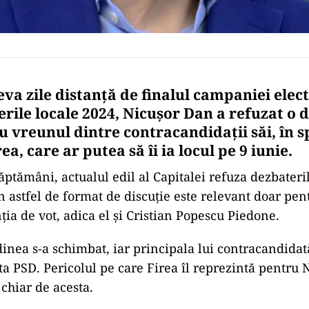
va zile distanță de finalul campaniei elec
erile locale 2024, Nicușor Dan a refuzat o 
u vreunul dintre contracandidații săi, în s
ea, care ar putea să îi ia locul pe 9 iunie.
ptămâni, actualul edil al Capitalei refuza dezbateril
 astfel de format de discuție este relevant doar pen
nția de vot, adica el și Cristian Popescu Piedone.
inea s-a schimbat, iar principala lui contracandidat
ta PSD. Pericolul pe care Firea îl reprezintă pentru
 chiar de acesta.