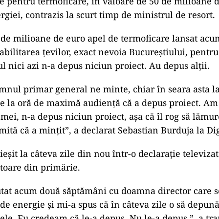
e pentru termoficare, în valoare de 50 de milioane d
giei, contrazis la scurt timp de ministrul de resort.
 de milioane de euro apel de termoficare lansat acu
eabilitarea țevilor, exact nevoia Bucureștiului, pentru
l nici azi n-a depus niciun proiect. Au depus alții.
mnul primar general ne minte, chiar în seara asta la
ne la oră de maximă audiență că a depus proiect. Am 
 mei, n-a depus niciun proiect, așa că îl rog să lămu
mită că a mințit”, a declarat Sebastian Burduja la Dig
eșit la câteva zile din nou într-o declarație televiza
ctoare din primărie.
tat acum două săptămâni cu doamna director care s
de energie și mi-a spus că în câteva zile o să depun
le. Eu credeam că le-a depus. Nu le-a depus.”, a tr