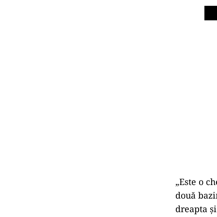
„Este o ch
două bazi
dreapta şi