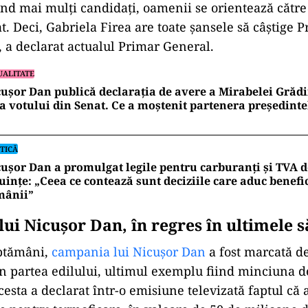
ind mai mulţi candidaţi, oamenii se orientează către
t. Deci, Gabriela Firea are toate şansele să câştige 
, a declarat actualul Primar General.
UALITATE
ușor Dan publică declarația de avere a Mirabelei Grădi
a votului din Senat. Ce a moștenit partenera președinte
TICĂ
ușor Dan a promulgat legile pentru carburanți și TVA d
uințe: „Ceea ce contează sunt deciziile care aduc benefic
mânii”
ui Nicușor Dan, în regres în ultimele 
ăptămâni,
campania lui Nicușor Dan
a fost marcată de
 partea edilului, ultimul exemplu fiind minciuna d
cesta a declarat într-o emisiune televizată faptul că