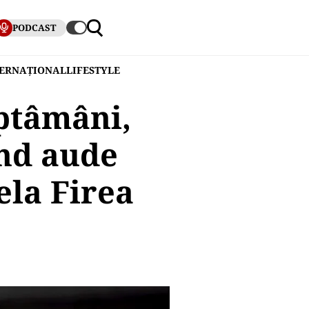
PODCAST
TERNAȚIONAL
LIFESTYLE
ăptâmâni,
nd aude
ela Firea