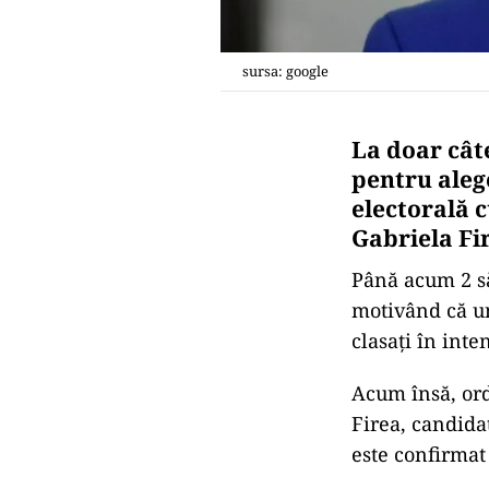
sursa: google
La doar câte
pentru aleg
electorală c
Gabriela Fir
Până acum 2 să
motivând că un
clasați în inte
Acum însă, ord
Firea, candida
este confirmat