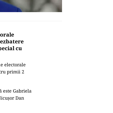
torale
dezbatere
pecial cu
e electorale
tru primii 2
ă este Gabriela
 Nicușor Dan