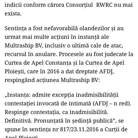
indicii conform cărora Consorțiul
RWRC nu mai
exista.
Sentința a fost nefavorabilă olandezilor și au
urmat mai multe acțiuni în instanță ale
Multraship BV, inclusiv o ultimă cale de atac,
recursul în anulare. Procesele au fost judecate la
Curtea de Apel Constanța și la Curtea de Apel
Ploiești, care în 2016 a dat dreptate AFDJ,
respingând acțiunea Multraship BV:
„Instanța: admite excepţia inadmisibilităţii
contestaţiei invocată de intimată (AFDJ – n red).
Respinge contestaţia, ca inadmisibilită.
Definitivă. Pronunţată în şedinţă publică”, se
spune în sentința nr 817/23.11.2016 a Curții de
Apel Ploiești.