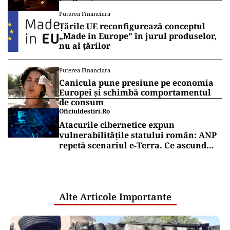
energie
Puterea Financiara
Țările UE reconfigurează conceptul
„Made in Europe” în jurul produselor,
nu al țărilor
Puterea Financiara
Canicula pune presiune pe economia
Europei și schimbă comportamentul
de consum
Oficiuldestiri.ro
Atacurile cibernetice expun
vulnerabilitățile statului român: ANP
repetă scenariul e‑Terra. Ce ascund
comunicările oficiale și cine răspunde
pentru mentenanța IT a instituțiilor
publice
Alte Articole Importante