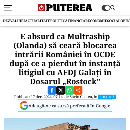
DEZVALUIRI
ACTUALITATE
POLITICĂ
FINANCIAR
ECONOMIE
SOCIAL
OPIN
E absurd ca Multraship
(Olanda) să ceară blocarea
intrării României în OCDE
după ce a pierdut în instanță
litigiul cu AFDJ Galați în
Dosarul „Rostock”
Publicat: 17 dec. 2024, 07:14, de
Sorin Costea
, în
POLITICĂ
Adaugă-ne ca sursă preferată în Google