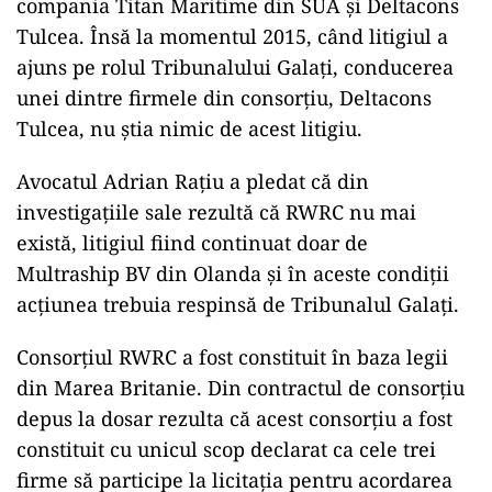
compania Titan Maritime din SUA și Deltacons
Tulcea. Însă la momentul 2015, când litigiul a
ajuns pe rolul Tribunalului Galați, conducerea
unei dintre firmele din consorțiu, Deltacons
Tulcea, nu știa nimic de acest litigiu.
Avocatul Adrian Rațiu a pledat că din
investigațiile sale rezultă că RWRC nu mai
există, litigiul fiind continuat doar de
Multraship BV din Olanda și în aceste condiții
acțiunea trebuia respinsă de Tribunalul Galați.
Consorțiul RWRC a fost constituit în baza legii
din Marea Britanie. Din contractul de consorțiu
depus la dosar rezulta că acest consorțiu a fost
constituit cu unicul scop declarat ca cele trei
firme să participe la licitația pentru acordarea