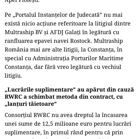
Pe „Portalul Instanțelor de Judecată” nu mai
există nicio acțiune referitoare la litigiul dintre
Multraship BV și AFDJ Galați în legătură cu
ranfluarea epavei navei Rostock. Multraship
România mai are alte litigii, la Constanța, în
special cu Administrația Porturilor Maritime
Constanța, dar fără vreo legătură cu vechiul
litigiu.
„Lucrările suplimentare” au apărut din cauză
RWRC a schimbat metoda din contract, cu
„lanțuri tăietoare”
Consorțiul RWRC nu avea dreptul la încasarea
unei sume de 12,5 milioane euro pentru lucrări
suplimentare, în primul rând pentru că prin