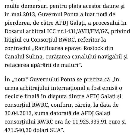
multe demersuri pentru plata acestor daune și
în mai 2013, Guvernul Ponta a luat notă de
pierderea, de către AFDJ Galaţi, a procesului în
Dosarul arbitral ICC nr.1431/AVH/FM/GZ, privind
litigiul cu Consorţiul RWRC, referitor la
contractul „Ranfluarea epavei Rostock din
Canalul Sulina, curăţarea canalului navigabil şi
refacerea apărării de maluri”.
În „nota” Guvernului Ponta se preciza că „în
urma arbitrajului internaţional a fost emisă o
decizie finală în disputa dintre AFDJ Galaţi şi
consorţiul RWRC, conform căreia, la data de
30.04.2013, suma datorată de AFDJ Galaţi
consorţiului RWRC era de 11.925.935,91 euro şi
471.540,30 dolari SUA”.