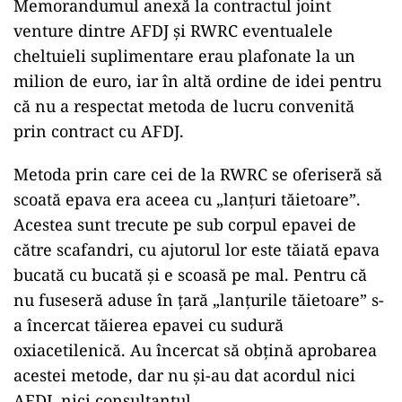
Memorandumul anexă la contractul joint
venture dintre AFDJ și RWRC eventualele
cheltuieli suplimentare erau plafonate la un
milion de euro, iar în altă ordine de idei pentru
că nu a respectat metoda de lucru convenită
prin contract cu AFDJ.
Metoda prin care cei de la RWRC se oferiseră să
scoată epava era aceea cu „lanțuri tăietoare”.
Acestea sunt trecute pe sub corpul epavei de
către scafandri, cu ajutorul lor este tăiată epava
bucată cu bucată și e scoasă pe mal. Pentru că
nu fuseseră aduse în țară „lanțurile tăietoare” s-
a încercat tăierea epavei cu sudură
oxiacetilenică. Au încercat să obțină aprobarea
acestei metode, dar nu și-au dat acordul nici
AFDJ, nici consultantul.