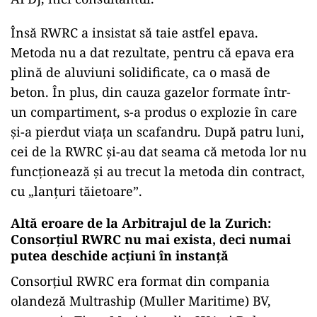
Însă RWRC a insistat să taie astfel epava.
Metoda nu a dat rezultate, pentru că epava era
plină de aluviuni solidificate, ca o masă de
beton. În plus, din cauza gazelor formate într-
un compartiment, s-a produs o explozie în care
și-a pierdut viața un scafandru. După patru luni,
cei de la RWRC și-au dat seama că metoda lor nu
funcționează și au trecut la metoda din contract,
cu „lanțuri tăietoare”.
Altă eroare de la Arbitrajul de la Zurich:
Consorțiul RWRC nu mai exista, deci numai
putea deschide acțiuni în instanță
Consorțiul RWRC era format din compania
olandeză Multraship (Muller Maritime) BV,