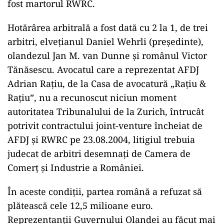
fost martorul RWRC.
Hotărârea arbitrală a fost dată cu 2 la 1, de trei
arbitri, elvețianul Daniel Wehrli (președinte),
olandezul Jan M. van Dunne și românul Victor
Tănăsescu. Avocatul care a reprezentat AFDJ
Adrian Rațiu, de la Casa de avocatură „Rațiu &
Rațiu”, nu a recunoscut niciun moment
autoritatea Tribunalului de la Zurich, întrucât
potrivit contractului joint-venture încheiat de
AFDJ și RWRC pe 23.08.2004, litigiul trebuia
judecat de arbitri desemnați de Camera de
Comerț și Industrie a României.
În aceste condiții, partea română a refuzat să
plătească cele 12,5 milioane euro.
Reprezentanții Guvernului Olandei au făcut mai