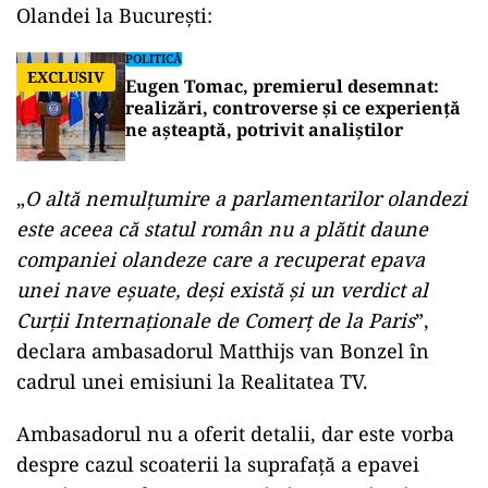
Olandei la București:
POLITICĂ
EXCLUSIV
Eugen Tomac, premierul desemnat:
realizări, controverse și ce experiență
ne așteaptă, potrivit analiștilor
„
O altă nemulţumire a parlamentarilor olandezi
este aceea că statul român nu a plătit daune
companiei olandeze care a recuperat epava
unei nave eşuate, deşi există şi un verdict al
Curții Internaţionale de Comerţ de la Paris
”,
declara ambasadorul Matthijs van Bonzel în
cadrul unei emisiuni la Realitatea TV.
Ambasadorul nu a oferit detalii, dar este vorba
despre cazul scoaterii la suprafață a epavei