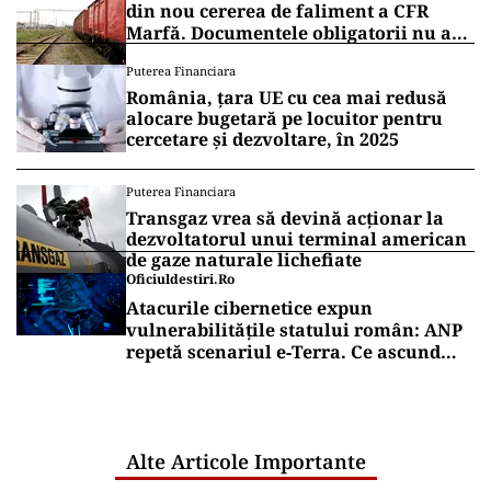
din nou cererea de faliment a CFR
Marfă. Documentele obligatorii nu au
fost depuse
Puterea Financiara
România, țara UE cu cea mai redusă
alocare bugetară pe locuitor pentru
cercetare și dezvoltare, în 2025
Puterea Financiara
Transgaz vrea să devină acționar la
dezvoltatorul unui terminal american
de gaze naturale lichefiate
Oficiuldestiri.ro
Atacurile cibernetice expun
vulnerabilitățile statului român: ANP
repetă scenariul e‑Terra. Ce ascund
comunicările oficiale și cine răspunde
pentru mentenanța IT a instituțiilor
publice
Alte Articole Importante