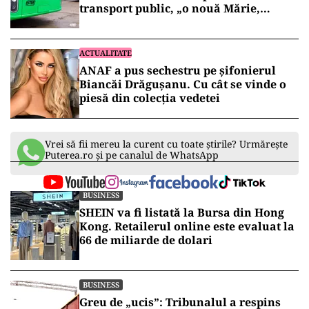
transport public, „o nouă Mărie,
aceeași pălărie”!
ACTUALITATE
ANAF a pus sechestru pe șifonierul
Biancăi Drăgușanu. Cu cât se vinde o
piesă din colecția vedetei
Vrei să fii mereu la curent cu toate știrile? Urmărește
Puterea.ro și pe canalul de WhatsApp
BUSINESS
SHEIN va fi listată la Bursa din Hong
Kong. Retailerul online este evaluat la
66 de miliarde de dolari
BUSINESS
Greu de „ucis”: Tribunalul a respins