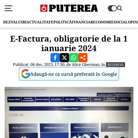
DEZVALUIRI
ACTUALITATE
POLITICĂ
FINANCIAR
ECONOMIE
SOCIAL
OPIN
E-Factura, obligatorie de la 1
ianuarie 2024
Publicat: 06 dec. 2023, 17:30, de
Alice Gherman
, în
BUSINESS
Adaugă-ne ca sursă preferată în Google