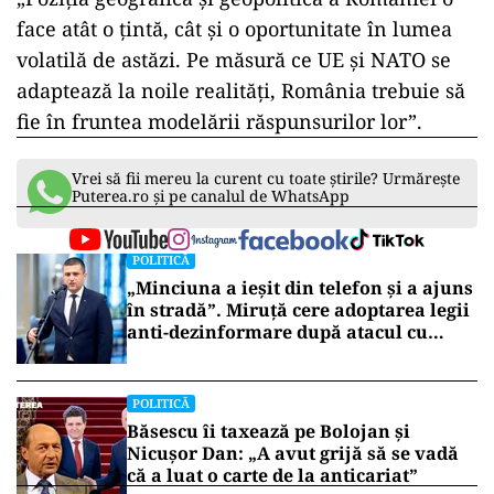
face atât o țintă, cât și o oportunitate în lumea
volatilă de astăzi. Pe măsură ce UE și NATO se
adaptează la noile realități, România trebuie să
fie în fruntea modelării răspunsurilor lor”.
Vrei să fii mereu la curent cu toate știrile? Urmărește
Puterea.ro și pe canalul de WhatsApp
POLITICĂ
„Minciuna a ieșit din telefon și a ajuns
în stradă”. Miruță cere adoptarea legii
anti-dezinformare după atacul cu
topoare din Cluj
POLITICĂ
Băsescu îi taxează pe Bolojan și
Nicușor Dan: „A avut grijă să se vadă
că a luat o carte de la anticariat”