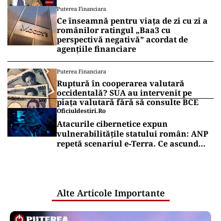
Puterea Financiara
Ce înseamnă pentru viața de zi cu zi a
românilor ratingul „Baa3 cu
perspectivă negativă” acordat de
agențiile financiare
Puterea Financiara
Ruptură în cooperarea valutară
occidentală? SUA au intervenit pe
piața valutară fără să consulte BCE
Oficiuldestiri.ro
Atacurile cibernetice expun
vulnerabilitățile statului român: ANP
repetă scenariul e‑Terra. Ce ascund
comunicările oficiale și cine răspunde
pentru mentenanța IT a instituțiilor
publice
Alte Articole Importante