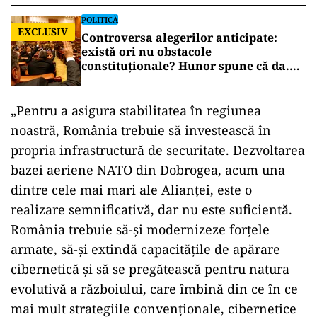
POLITICĂ
EXCLUSIV
Controversa alegerilor anticipate:
există ori nu obstacole
constituționale? Hunor spune că da.
Tudorel Toader ne lămurește
„Pentru a asigura stabilitatea în regiunea
noastră, România trebuie să investească în
propria infrastructură de securitate. Dezvoltarea
bazei aeriene NATO din Dobrogea, acum una
dintre cele mai mari ale Alianței, este o
realizare semnificativă, dar nu este suficientă.
România trebuie să-și modernizeze forțele
armate, să-și extindă capacitățile de apărare
cibernetică și să se pregătească pentru natura
evolutivă a războiului, care îmbină din ce în ce
mai mult strategiile convenționale, cibernetice