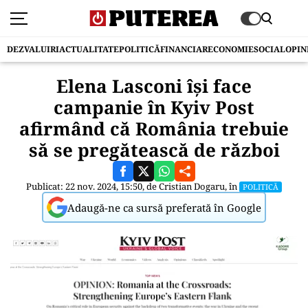
DEZVALUIRI
ACTUALITATE
POLITICĂ
FINANCIAR
ECONOMIE
SOCIAL
OPIN
Elena Lasconi își face
campanie în Kyiv Post
afirmând că România trebuie
să se pregătească de război
Publicat: 22 nov. 2024, 15:50, de
Cristian Dogaru
, în
POLITICĂ
Adaugă-ne ca sursă preferată în Google