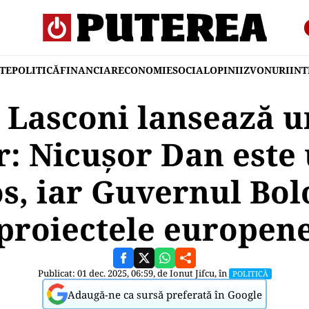
TE
POLITICĂ
FINANCIAR
ECONOMIE
SOCIAL
OPINII
ZVONURI
IN
 Lasconi lansează u
r: Nicușor Dan este
s, iar Guvernul Bol
proiectele europen
Publicat: 01 dec. 2025, 06:59, de
Ionut Jifcu
, în
POLITICĂ
Adaugă-ne ca sursă preferată în Google