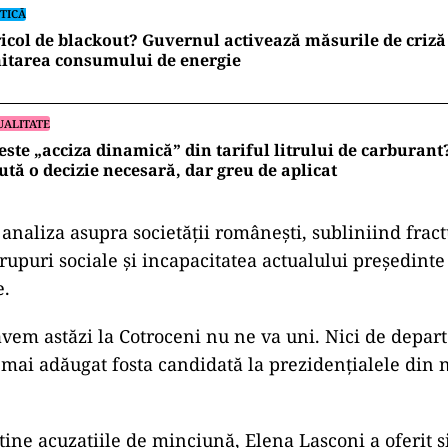
TICĂ
icol de blackout? Guvernul activează măsurile de criză 
itarea consumului de energie
UALITATE
este „acciza dinamică” din tariful litrului de carburan
ută o decizie necesară, dar greu de aplicat
 analiza asupra societății rom
âne
ști, subliniind frac
grupuri sociale
și incapacitatea actualului președint
e.
avem ast
ăzi la Cotroceni nu ne va uni. Nici de depar
a mai adăugat fosta candidată la prezidențialele din
sține acuzațiile de minciună, Elena Lasconi a oferit 