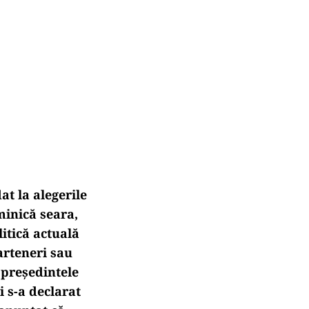
at la alegerile
minică seara,
litică actuală
parteneri sau
t președintele
i s-a declarat