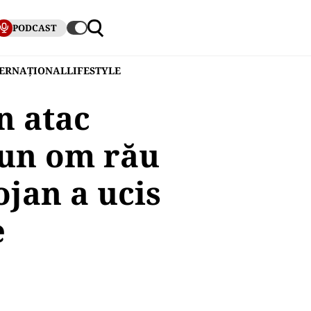
PODCAST
TERNAȚIONAL
LIFESTYLE
n atac
 un om rău
ojan a ucis
e