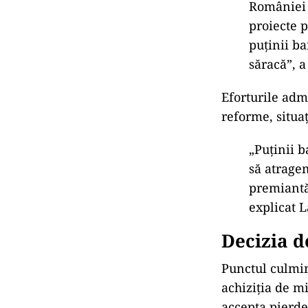
Rom
âniei
proiecte 
pu
ținii b
săracă”, a
Eforturile admi
reforme, situaț
„Pu
ținii 
să atrage
premiantă,
explicat L
Decizia d
Punctul culmin
achiziția de m
accepta pierde