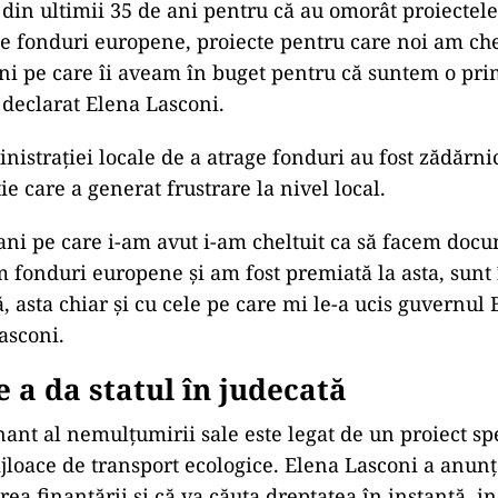
 din ultimii 35 de ani pentru c
ă au omor
ât proiectel
pe fonduri europene, proiecte pentru care noi am che
ani pe care
îi aveam în buget pentru c
ă suntem o pri
 declarat Elena Lasconi.
nistrației locale de a atrage fonduri au fost zădărni
ie care a generat frustrare la nivel local.
bani pe care i-am avut i-am cheltuit ca să facem docu
m fonduri europene și am fost premiată la asta, sunt
 asta chiar și cu cele pe care mi le-a ucis guvernul 
asconi.
e a da statul
în judecat
ă
ant al nemulțumirii sale este legat de un proiect spe
ijloace de transport ecologice. Elena Lasconi a anunț
rea finanțării și că va căuta dreptatea
în instan
ță, i