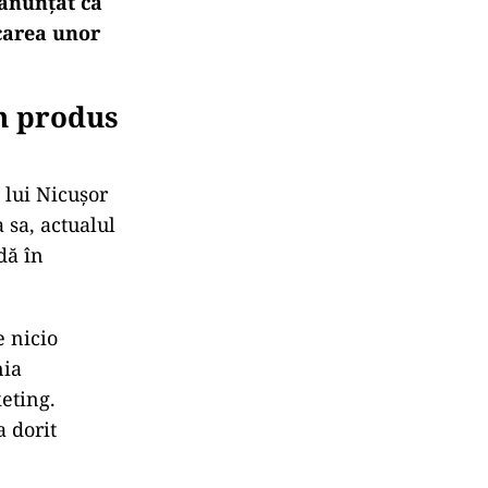
 anunțat că
carea unor
un produs
a lui Nicușor
 sa, actualul
d
ă
în
e nicio
nia
keting.
a dorit