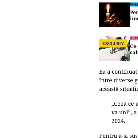
POLI
Per
lim
ACT
EXCLUSIV
Ce 
sal
Ea a continuat
între diverse 
această situați
„Ceea ce 
va uni”, 
2024.
Pentru a-și su