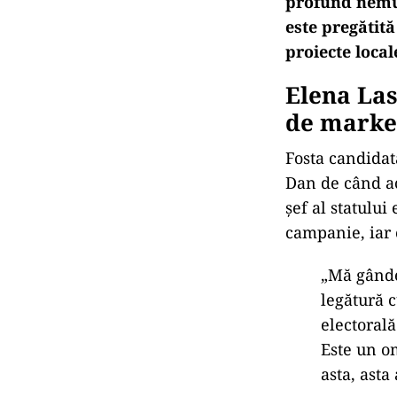
profund nemu
este pregătit
proiecte local
Elena Las
de marke
Fosta candidat
Dan de c
ând a
șef al statulu
campanie, iar 
„M
ă g
ânde
leg
ătură c
electoral
ă
Este un om
asta, asta