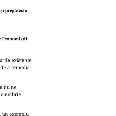
și pregătește
t? Economiștii
turile existente
e de a remedia
te nu ne
 noiembrie
și un exemplu