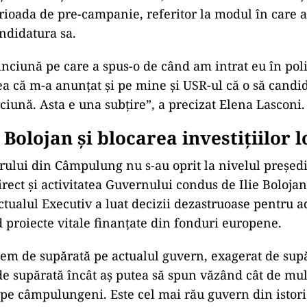
rioada de pre-campanie, referitor la modul
în care a
ndidatura sa.
inciun
ă pe care a spus-o de c
ând am intrat eu în pol
ea c
ă m-a anunțat și pe mine și USR-ul că o să candid
ciună. Asta e una subțire”, a precizat Elena Lasconi.
Bolojan și blocarea investițiilor l
rului din C
âmpulung nu s-au oprit la nivelul pre
ședi
irect
și activitatea Guvernului condus de Ilie Bolojan
ctualul Executiv a luat decizii dezastruoase pentru a
 proiecte vitale finan
țate din fonduri europene.
rem de sup
ărată pe actualul guvern, exagerat de sup
de sup
ărată
încât a
ș putea să spun văz
ând cât de mult
 pe c
âmpulungeni. Este cel mai r
ău guvern din istor