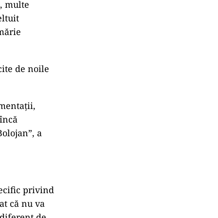
e, multe
ltuit
mărie
cite de noile
mentații,
înc
ă
Bolojan”, a
cific privind
at că nu va
ndiferent de