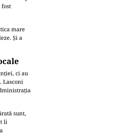
 fost
itica mare
eze. Și a
ocale
nției, ci au
. Lasconi
dministrația
ărată sunt,
 îi
ia