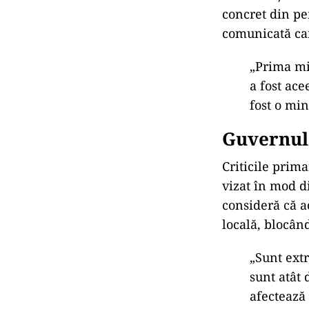
concret din pe
comunicat
ă ca
„Prima m
a fost ace
fost o min
Guvernul 
Criticile prima
vizat
în mod d
consideră că a
locală, bloc
ând
„Sunt ext
sunt at
ât 
afecteaz
ă