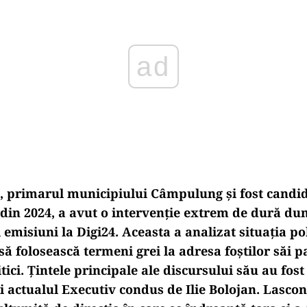
, primarul municipiului C
âmpulung
și fost candid
 din 2024, a avut o intervenție extrem de dură du
 emisiuni la Digi24. Aceasta a analizat situa
ția po
t să folosească termeni grei la adresa foștilor săi 
tici. Țintele principale ale discursului său au fos
 actualul Executiv condus de Ilie Bolojan. Lascon