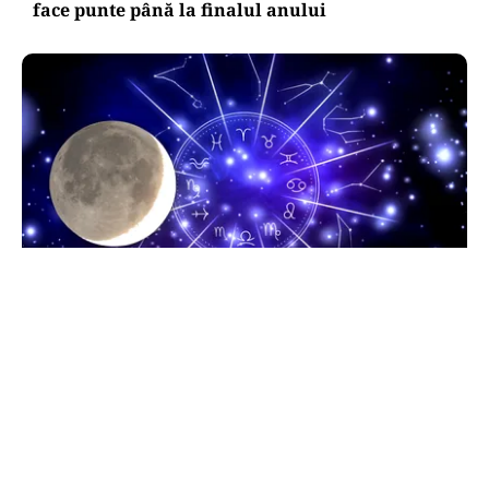
face punte până la finalul anului
HOROSCOP
Horoscop 9 august 2026. Capricornii primesc o
veste neașteptată, Scorpionii deschid un capitol
sentimental
TOS
Politica Cookies
Protecția Datelor Personale