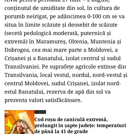
conţinutul de umiditate din sol, în cultura de
porumb neirigat, pe adâncimea 0-100 cm se va
situa în limite scăzute şi deosebit de scăzute
(secetă pedologică moderată, puternică şi
extremă) în Maramureş, Oltenia, Muntenia şi
Dobrogea, cea mai mare parte a Moldovei, a
Crişanei şi a Banatului, izolat centrul şi sudul
Transilvaniei. Pe suprafeţe agricole extinse din
Transilvania, local vestul, nordul, nord-vestul şi
centrul Moldovei, sudul Crişanei, izolat nord-
estul Banatului, rezerva de apă din sol va
prezenta valori satisfăcătoare.
METEO
Cod roșu de caniculă extremă,
prelungit în șapte județe: temperaturi
de până la 41 de grade