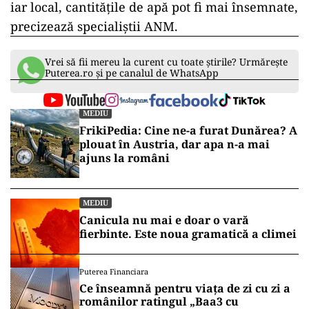
iar local, cantităţile de apă pot fi mai însemnate,
precizează specialiştii ANM.
Vrei să fii mereu la curent cu toate știrile? Urmărește
Puterea.ro și pe canalul de WhatsApp
MEDIU
FrikiPedia: Cine ne-a furat Dunărea? A
plouat în Austria, dar apa n-a mai
ajuns la români
MEDIU
Canicula nu mai e doar o vară
fierbinte. Este noua gramatică a climei
Puterea Financiara
Ce înseamnă pentru viața de zi cu zi a
românilor ratingul „Baa3 cu