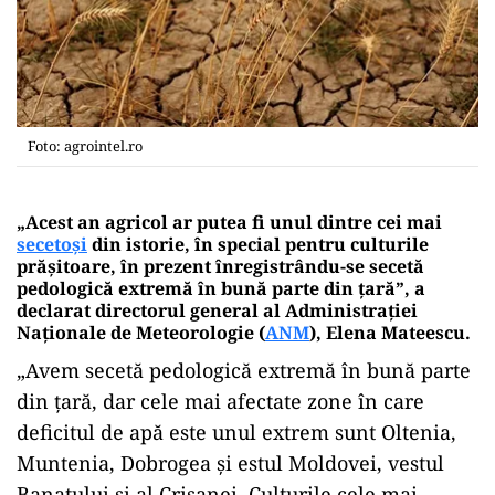
Foto: agrointel.ro
„Acest an agricol ar putea fi unul dintre cei mai
secetoşi
din istorie, în special pentru culturile
prăşitoare, în prezent înregistrându-se secetă
pedologică extremă în bună parte din ţară”, a
declarat directorul general al Administraţiei
Naţionale de Meteorologie (
ANM
), Elena Mateescu.
„Avem secetă pedologică extremă în bună parte
din ţară, dar cele mai afectate zone în care
deficitul de apă este unul extrem sunt Oltenia,
Muntenia, Dobrogea şi estul Moldovei, vestul
Banatului şi al Crişanei. Culturile cele mai