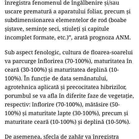
înregistra fenomenul de îngălbenire şi/sau
uscare prematură a aparatului foliar, precum şi
subdimensionarea elementelor de rod (boabe
şiştave, seminţe seci, stiuleţi şi capitule
incomplet formate, etc.)”, arată prognoza ANM.
Sub aspect fenologic, cultura de floarea-soarelui
va parcurge înflorirea (70-100%), maturitatea în
ceară (30-100%) şi maturitatea deplină (10-
100%). În funcţie de data semănatului,
agrotehnica aplicată şi precocitatea hibrizilor,
porumbul se va afla în diferite faze de vegetaţie,
respectiv: înflorire (70-100%), mătăsire (50-
100%) şi maturitate lapte (30-100%), precum şi
maturitate ceară (10-100%) şi deplină (10-50%).
De asemenea, sfecla de zahăr va înregistra