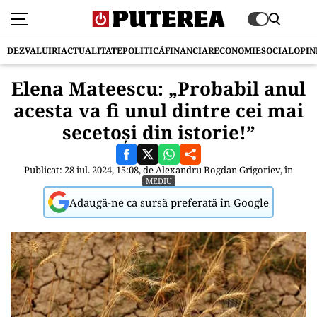
DEZVALUIRI
ACTUALITATE
POLITICĂ
FINANCIAR
ECONOMIE
SOCIAL
OPIN
Elena Mateescu: „Probabil anul
acesta va fi unul dintre cei mai
secetoși din istorie!”
Publicat: 28 iul. 2024, 15:08, de
Alexandru Bogdan Grigoriev
, în
MEDIU
Adaugă-ne ca sursă preferată în Google