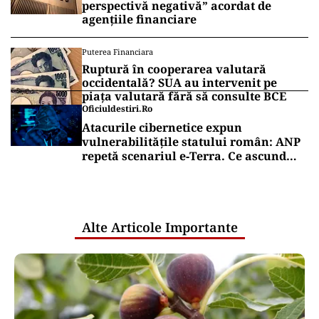
perspectivă negativă” acordat de
agențiile financiare
Puterea Financiara
Ruptură în cooperarea valutară
occidentală? SUA au intervenit pe
piața valutară fără să consulte BCE
Oficiuldestiri.ro
Atacurile cibernetice expun
vulnerabilitățile statului român: ANP
repetă scenariul e‑Terra. Ce ascund
comunicările oficiale și cine răspunde
pentru mentenanța IT a instituțiilor
publice
Alte Articole Importante