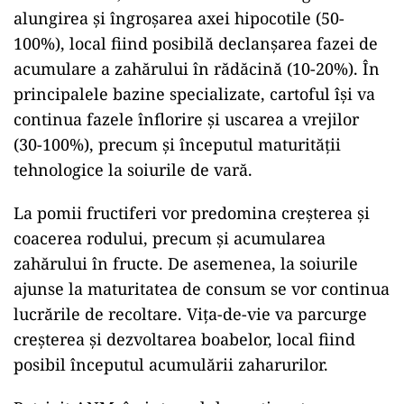
alungirea şi îngroşarea axei hipocotile (50-
100%), local fiind posibilă declanşarea fazei de
acumulare a zahărului în rădăcină (10-20%). În
principalele bazine specializate, cartoful îşi va
continua fazele înflorire şi uscarea a vrejilor
(30-100%), precum şi începutul maturităţii
tehnologice la soiurile de vară.
La pomii fructiferi vor predomina creşterea şi
coacerea rodului, precum şi acumularea
zahărului în fructe. De asemenea, la soiurile
ajunse la maturitatea de consum se vor continua
lucrările de recoltare. Viţa-de-vie va parcurge
creşterea şi dezvoltarea boabelor, local fiind
posibil începutul acumulării zaharurilor.