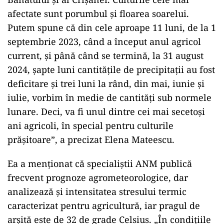
afectate sunt porumbul şi floarea soarelui.
Putem spune că din cele aproape 11 luni, de la 1
septembrie 2023, când a început anul agricol
current, şi până când se termină, la 31 august
2024, şapte luni cantităţile de precipitaţii au fost
deficitare şi trei luni la rând, din mai, iunie şi
iulie, vorbim în medie de cantităţi sub normele
lunare. Deci, va fi unul dintre cei mai secetoşi
ani agricoli, în special pentru culturile
prăşitoare”, a precizat Elena Mateescu.
Ea a menţionat că specialiştii ANM publică
frecvent prognoze agrometeorologice, dar
analizează şi intensitatea stresului termic
caracterizat pentru agricultură, iar pragul de
arşită este de 32 de grade Celsius. „În condiţiile