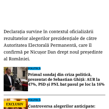
Declarația
survine
în
contextul
oficializării
rezultatelor
alegerilor
prezidențiale
de
către
Autoritatea
Electorală
Permanentă,
care
îl
confirmă
pe
Nicușor
Dan
drept
noul
președinte
al
României.
POLITICĂ
Primul sondaj din criza politică,
prezentat de Sebastian Ghiță: AUR la
47%, PSD și PNL bat pasul pe loc la 16%
POLITICĂ
EXCLUSIV
Controversa alegerilor anticipate: