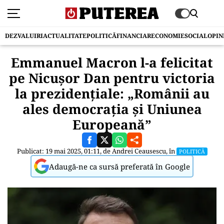
DEZVALUIRI
ACTUALITATE
POLITICĂ
FINANCIAR
ECONOMIE
SOCIAL
OPIN
Emmanuel Macron l-a felicitat
pe Nicușor Dan pentru victoria
la prezidențiale: „Românii au
ales democrația și Uniunea
Europeană”
Publicat: 19 mai 2025, 01:11, de
Andrei Ceausescu
, în
POLITICĂ
Adaugă-ne ca sursă preferată în Google