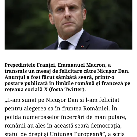
Președintele
Franței,
Emmanuel
Macron,
a
transmis
un
mesaj
de
felicitare
către
Nicușor
Dan.
Anunțul
a
fost
făcut
sâmbătă
seară,
printr-
o
postare
publicată
în
limbile
română
și
franceză
pe
rețeaua
socială
X (
fosta
Twitter).
„
L-
am
sunat
pe
Nicușor
Dan
și
l-
am
felicitat
pentru
alegerea
sa
în
fruntea
României.
În
pofida
numeroaselor
încercări
de
manipulare,
românii
au
ales
în
această
seară
democrația,
statul
de
drept
și
Uniunea
Europeană”,
a
scris