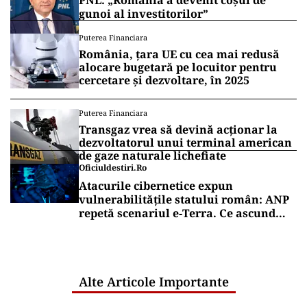
PNL: „România a devenit coșul de
gunoi al investitorilor”
Puterea Financiara
România, țara UE cu cea mai redusă
alocare bugetară pe locuitor pentru
cercetare și dezvoltare, în 2025
Puterea Financiara
Transgaz vrea să devină acționar la
dezvoltatorul unui terminal american
de gaze naturale lichefiate
Oficiuldestiri.ro
Atacurile cibernetice expun
vulnerabilitățile statului român: ANP
repetă scenariul e‑Terra. Ce ascund
comunicările oficiale și cine răspunde
pentru mentenanța IT a instituțiilor
publice
Alte Articole Importante