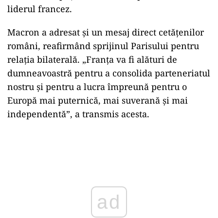
liderul
francez.
Macron
a
adresat
și
un
mesaj
direct
cetățenilor
români,
reafirmând
sprijinul
Parisului
pentru
relația
bilaterală. „
Franţa
va
fi
alături
de
dumneavoastră
pentru
a
consolida
parteneriatul
nostru
și
pentru
a
lucra
împreună
pentru
o
Europă
mai
puternică,
mai
suverană
și
mai
independentă”,
a
transmis
acesta.
Play