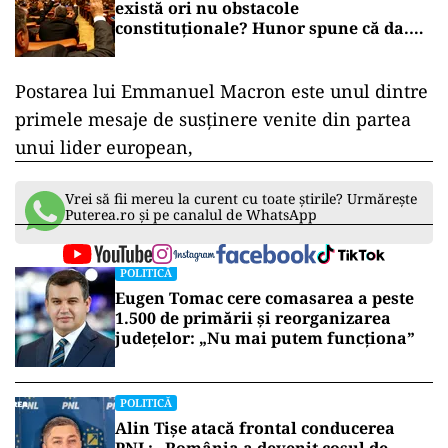
există ori nu obstacole
constituționale? Hunor spune că da.
Tudorel Toader ne lămurește
Postarea
lui
Emmanuel
Macron
este
unul
dintre
primele
mesaje
de
susținere
venite
din
partea
unui
lider
european,
Vrei să fii mereu la curent cu toate știrile? Urmărește
Puterea.ro și pe canalul de WhatsApp
POLITICĂ
Eugen Tomac cere comasarea a peste
1.500 de primării și reorganizarea
județelor: „Nu mai putem funcționa”
POLITICĂ
Alin Tișe atacă frontal conducerea