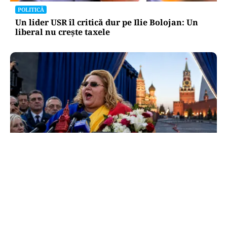
POLITICĂ
Un lider USR îl critică dur pe Ilie Bolojan: Un
liberal nu crește taxele
POLITICĂ
Tovarășa Șoșoacă: denunțată penal pentru
trădare și comunicarea de informații false