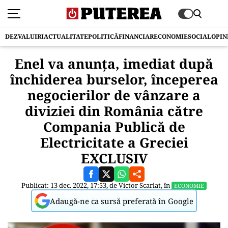
DEZVALUIRI
ACTUALITATE
POLITICĂ
FINANCIAR
ECONOMIE
SOCIAL
OPIN
Enel va anunța, imediat după
închiderea burselor, începerea
negocierilor de vânzare a
diviziei din România către
Compania Publică de
Electricitate a Greciei
EXCLUSIV
Publicat: 13 dec. 2022, 17:53, de
Victor Scarlat
, în
ECONOMIE
Adaugă-ne ca sursă preferată în Google