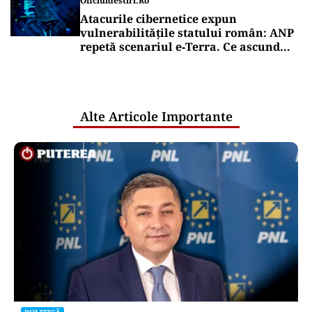
Oficiuldestiri.ro
Atacurile cibernetice expun
vulnerabilitățile statului român: ANP
repetă scenariul e‑Terra. Ce ascund
comunicările oficiale și cine răspunde
pentru mentenanța IT a instituțiilor
publice
Alte Articole Importante